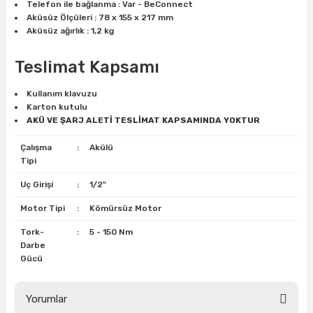
Telefon ile bağlanma : Var - BeConnect
Aküsüz Ölçüleri : 78 x 155 x 217 mm
Aküsüz ağırlık : 1,2 kg
ri
inası
Teslimat Kapsamı
sı Tabanı
Kullanım klavuzu
Karton kutulu
ancası
AKÜ VE ŞARJ ALETİ TESLİMAT KAPSAMINDA YOKTUR
sı
Çalışma
:
Akülü
Tipi
Uç Girişi
:
1/2"
Motor Tipi
:
Kömürsüz Motor
lı-Zemin Yıkama
Tork-
:
5 - 150 Nm
Darbe
Gücü
i
Yorumlar