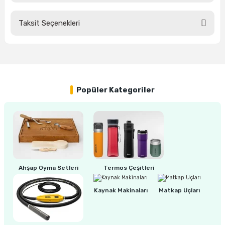
estere
Taksit Seçenekleri
a
Bu ürüne ilk yorumu siz yapın!
nası
Yorum Yaz
ı
Popüler Kategoriler
Çakma Makinası
sı
Ahşap Oyma Setleri
Termos Çeşitleri
Kaynak Makinaları
Matkap Uçları