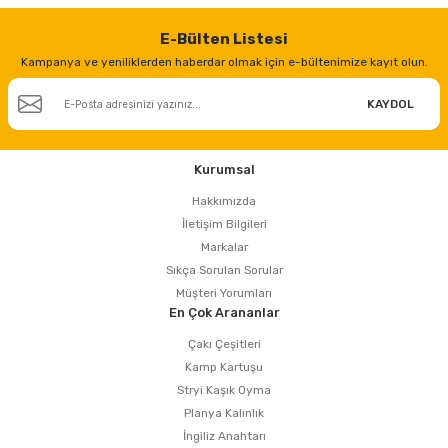
E-Bülten Listesi
Kampanya ve yeniliklerden haberdar olmak için e-bültenimize kayıt olun.
KAYDOL
Kurumsal
Hakkımızda
İletişim Bilgileri
Markalar
Sıkça Sorulan Sorular
Müşteri Yorumları
En Çok Arananlar
Çakı Çeşitleri
Kamp Kartuşu
Stryi Kaşık Oyma
Planya Kalınlık
İngiliz Anahtarı