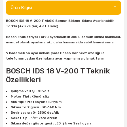
ları
rbün
Marangoz Tezgahları
Ürün Bilgisi
ra
e
Rende Çeşitleri
BOSCH IDS 18 V-200 T Akülü Somun Sökme-Sıkma Ayarlanabilir
Torklu (Akü ve Şarj Aleti Hariç)
e Mat
p Ucu
a
Taşlama İçin Ahşap Oyma Aparatları
Bosch Endüstriyel Torku ayarlanabilir akülü somun sıkma makinası,
manuel olarak ayarlanarak , daha hassas vida sabitlemesi sunar
r
ap Ucu
Torna Bıçakları
9 kademeli ön ayar imkanı yada Bosch Connect özelliği ile
telefonunuzdan özel sıkma ayarı yapmanıza olanak tanır
ski - Kargaburun
arları
BOSCH IDS 18 V-200 T Teknik
i
lmas Panç
Özellikleri
estere Ucu
Çalışma Voltajı : 18 Volt
Motor Tipi : Kömürsüz
ı
Akü tipi : Profesyonel Lityum
Sıkma Tork gücü : 30-140 Nm
Devir sayısı : 0- 2500 dev/dk
kinası
Soket tipi : 1/2" kare erkek
Sıkma değer göstergesi : LED Işık ve Sesli uyarı