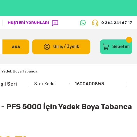
MÜŞTERİ YORUMLARI
0 264 241 67 17
Giriş
/
Üyelik
Sepetim
ARA
n Yedek Boya Tabanca
il Seri
Stok Kodu
1600A008W8
- PFS 5000 İçin Yedek Boya Tabanca