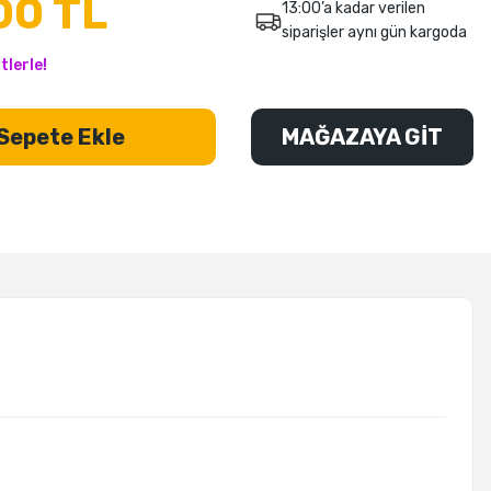
00 TL
13:00’a kadar verilen
siparişler aynı gün kargoda
tlerle!
Sepete Ekle
MAĞAZAYA GİT