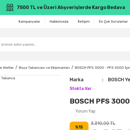
7500 TL ve Üzeri Alışverişlerde Kargo Bedava
Kampanyalar
Hakkımızda
İletişim
En Çok Sorulanlar
e Aletler
Boya Tabancası ve Ekipmanları
BOSCH PFS 3000 - PFS 5000 İçi
Marka
BOSCH Yeş
Stokta Var
BOSCH PFS 3000 
Yorum Yap
3.310,00 TL
%15