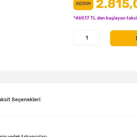
2.815,
İNDİRİM
*469,17 TL den başlayan taksi
aksit Seçenekleri
nin yedek tabancaları