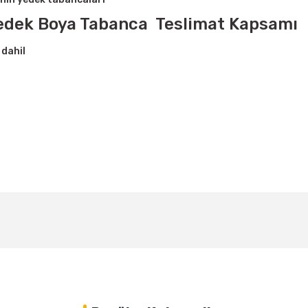
Yedek Boya Tabanca Teslimat Kapsamı
dahil
Bu ürüne ilk yorumu siz yapın!
Yorum Yaz