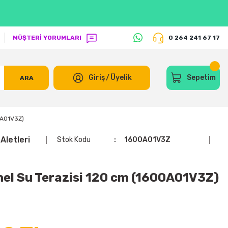
MÜŞTERİ YORUMLARI
0 264 241 67 17
Giriş
/
Üyelik
Sepetim
ARA
0A01V3Z)
Aletleri
Stok Kodu
1600A01V3Z
el Su Terazisi 120 cm (1600A01V3Z)