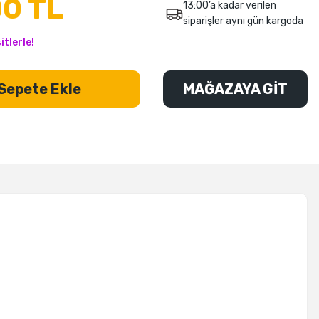
00 TL
13:00’a kadar verilen
siparişler aynı gün kargoda
tlerle!
Sepete Ekle
MAĞAZAYA GİT