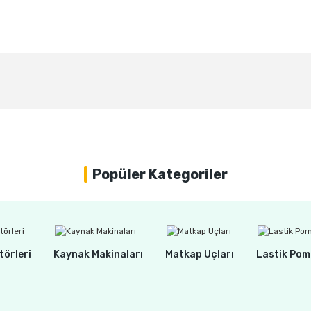
Bu ürüne ilk yorumu siz yapın!
Yorum Yaz
Popüler Kategoriler
törleri
Kaynak Makinaları
Matkap Uçları
Lastik Pom