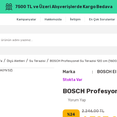
7500 TL ve Üzeri Alışverişlerde Kargo Bedava
Kampanyalar
Hakkımızda
İletişim
En Çok Sorulanlar
fa
Ölçü Aletleri
Su Terazisi
BOSCH Profesyonel Su Terazisi 120 cm (160
Marka
BOSCH El 
Stokta Var
BOSCH Profesyon
Yorum Yap
2.246,00 TL
%24