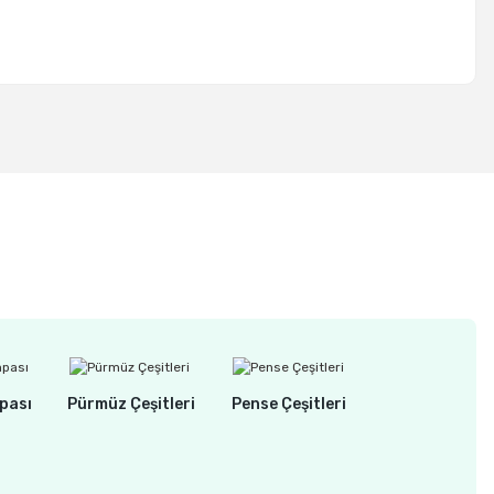
pası
Pürmüz Çeşitleri
Pense Çeşitleri