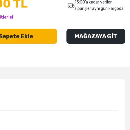
00 TL
13:00’a kadar verilen
siparişler aynı gün kargoda
tlerle!
Sepete Ekle
MAĞAZAYA GİT