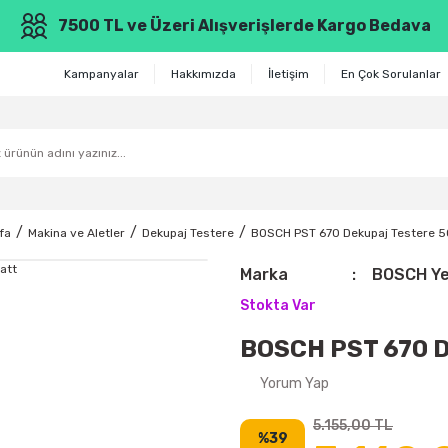
7500 TL ve Üzeri Alışverişlerde Kargo Bedava
Kampanyalar
Hakkımızda
İletişim
En Çok Sorulanlar
fa
Makina ve Aletler
Dekupaj Testere
BOSCH PST 670 Dekupaj Testere 5
Marka
BOSCH Yeş
Stokta Var
BOSCH PST 670 D
Yorum Yap
5.155,00 TL
%39