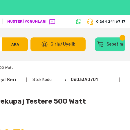
MÜŞTERİ YORUMLARI
0 264 241 67 17
Giriş
/
Üyelik
Sepetim
ARA
00 Watt
il Seri
Stok Kodu
06033A0701
ekupaj Testere 500 Watt