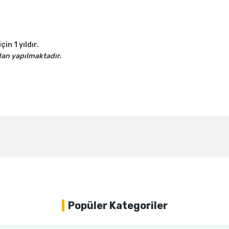
çin 1 yıldır.
dan yapılmaktadır.
Bu ürüne ilk yorumu siz yapın!
Yorum Yaz
Popüler Kategoriler