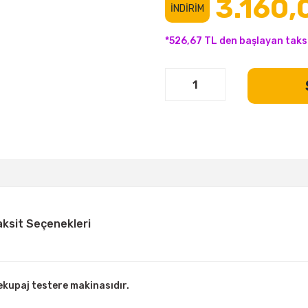
3.160,
İNDİRİM
*526,67 TL den başlayan taksi
aksit Seçenekleri
ekupaj testere makinasıdır.