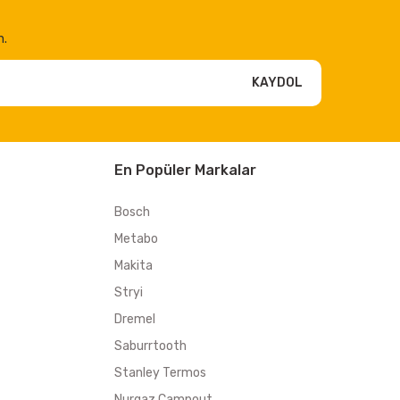
n.
KAYDOL
En Popüler Markalar
Bosch
Metabo
Makita
Stryi
Dremel
Saburrtooth
Stanley Termos
Nurgaz Campout