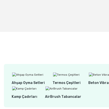
%16
BOSCH S 1241 HM Ytong ve Tuğla Kesim Tilki Kuyruğu Testere 
1.550,00 TL
1.300,00 TL
Ahşap Oyma Setleri
Termos Çeşitleri
Beton Vibra
Kamp Çadırları
AirBrush Tabancalar