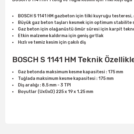
BOSCH S 1141 HM gazbeton için tilki kuyruğu testeresi,
Büyük gaz beton taşları kesmek için optimum stabilite sa
Gaz beton için olağanüstü ömür süresi için karpit teknol
Etkin malzeme kaldırma için geniş gırtlak
Hızlı ve temiz kesim için çakılı diş
BOSCH S 1141 HM Teknik Özellikle
Gaz betonda maksimum kesme kapasitesi : 175 mm
Tuğlada maksimum kesme kapasitesi : 175 mm
Diş aralığı : 8.5 mm - 3 TPI
Boyutlar (UxGxD) 225 x 19 x 1.25 mm