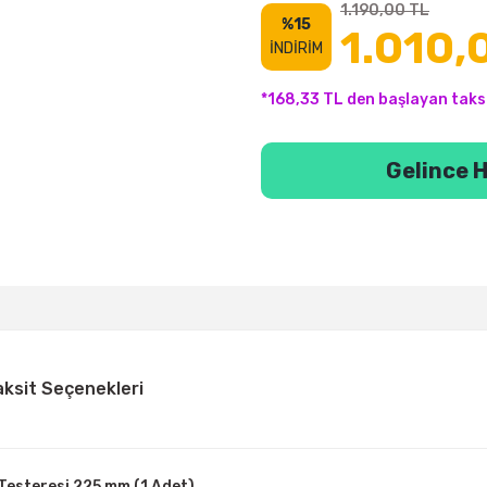
1.190,00 TL
%15
1.010,
İNDİRİM
*168,33 TL den başlayan taksi
Gelince H
aksit Seçenekleri
 Testeresi 225 mm (1 Adet)