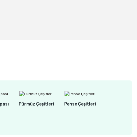
di
ilki Kuyruğu Testere Ucu 240 mm (1 Adet)
pası
Pürmüz Çeşitleri
Pense Çeşitleri