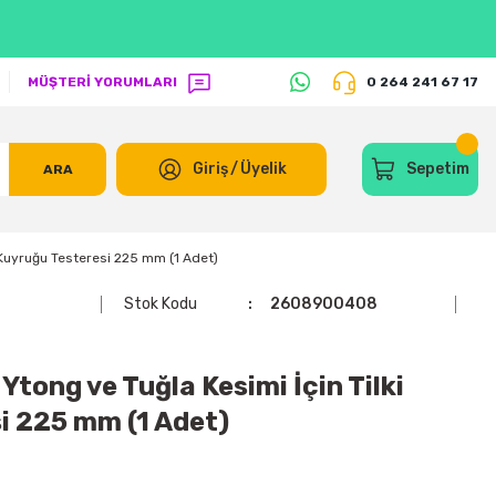
MÜŞTERİ YORUMLARI
0 264 241 67 17
Giriş
/
Üyelik
Sepetim
ARA
 Kuyruğu Testeresi 225 mm (1 Adet)
Stok Kodu
2608900408
tong ve Tuğla Kesimi İçin Tilki
i 225 mm (1 Adet)