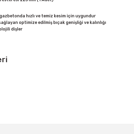
 gazbetonda hızlı ve temiz kesim için uygundur
ğlayan optimize edilmiş bıçak genişliği ve kalınlığı
ojili dişler
ri
Bu ürüne ilk yorumu siz yapın!