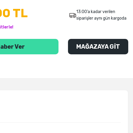
00 TL
13:00’a kadar verilen
siparişler aynı gün kargoda
tlerle!
aber Ver
MAĞAZAYA GİT