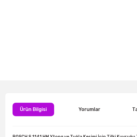
Ürün Bilgisi
Yorumlar
T
BOSCH S 1141 HM Ytong ve Tuğla Kesimi İçin Tilki Kuyruğu