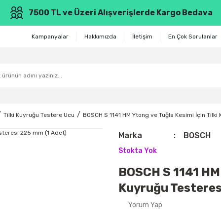
7500 TL ve Üzeri Alışverişlerde Kargo Bedava
Kampanyalar
Hakkımızda
İletişim
En Çok Sorulanlar
Tilki Kuyruğu Testere Ucu
BOSCH S 1141 HM Ytong ve Tuğla Kesimi İçin Tilki
Marka
BOSCH
Stokta Yok
BOSCH S 1141 HM Y
Kuyruğu Testeres
Yorum Yap