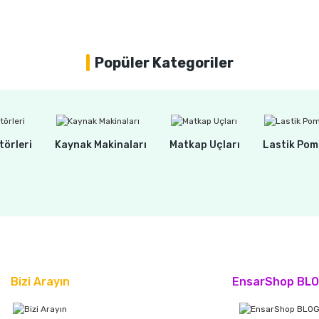
Popüler Kategoriler
törleri
Kaynak Makinaları
Matkap Uçları
Lastik Pom
Bizi Arayın
EnsarShop BL