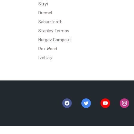
Stryi
Dremel
Saburrtooth
Stanley Termos
Nurgaz Campout
Rox Wood
İzeltaş