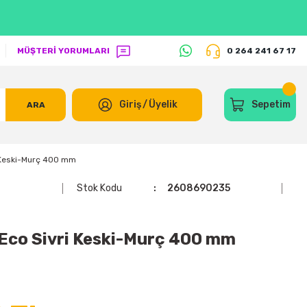
MÜŞTERİ YORUMLARI
0 264 241 67 17
Giriş
/
Üyelik
Sepetim
ARA
Keski-Murç 400 mm
Stok Kodu
2608690235
co Sivri Keski-Murç 400 mm