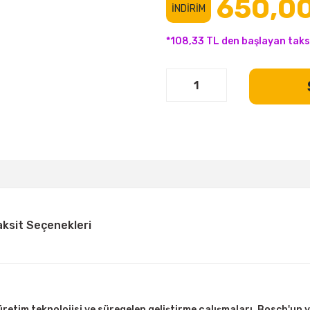
650,00
İNDİRİM
*108,33 TL den başlayan taksi
aksit Seçenekleri
etim teknolojisi ve süregelen geliştirme çalışmaları, Bosch'un y