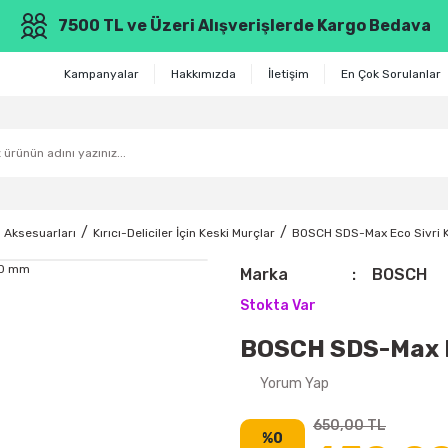
7500 TL ve Üzeri Alışverişlerde Kargo Bedava
Kampanyalar
Hakkımızda
İletişim
En Çok Sorulanlar
 Aksesuarları
Kırıcı-Deliciler İçin Keski Murçlar
BOSCH SDS-Max Eco Sivri 
Marka
BOSCH
Stokta Var
BOSCH SDS-Max E
Yorum Yap
650,00 TL
%0