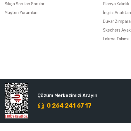
Sıkça Sorulan Sorular
Planya Kalınlık
Müşteri Yorumları
İngiliz Anahtarı
Duvar Zımpara
Skechers Ayak
Lokma Takımı
Çözüm Merkezimizi Arayın
0 264 241 67 17