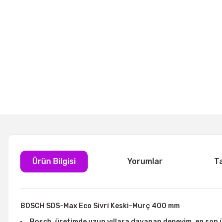
Ürün Bilgisi
Yorumlar
T
BOSCH SDS-Max Eco Sivri Keski-Murç 400 mm
Bosch, üretimde uzun yıllara dayanan deneyim, en son ür