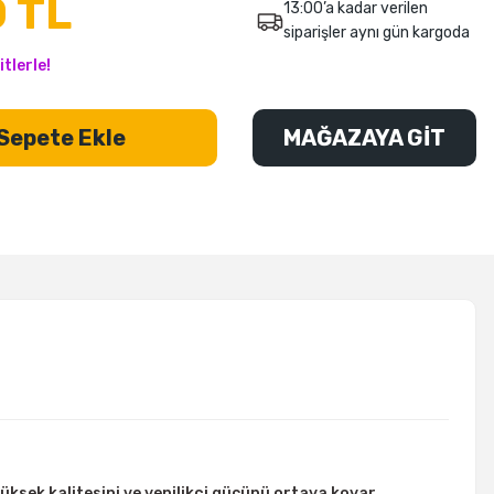
 TL
13:00’a kadar verilen
siparişler aynı gün kargoda
tlerle!
Sepete Ekle
MAĞAZAYA GİT
üksek kalitesini ve yenilikçi gücünü ortaya koyar.