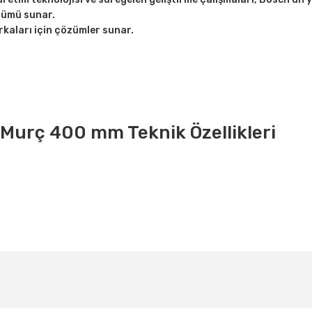
zümü sunar.
markaları için çözümler sunar.
Murç 400 mm Teknik Özellikleri
Bu ürüne ilk yorumu siz yapın!
Yorum Yaz