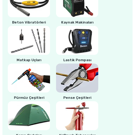
ri
inası
Beton Vibratörleri
Kaynak Makinaları
sı Tabanı
ancası
Matkap Uçları
Lastik Pompası
sı
lı-Zemin Yıkama
Pürmüz Çeşitleri
Pense Çeşitleri
i