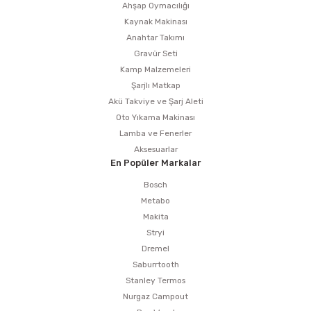
Ahşap Oymacılığı
Kaynak Makinası
Anahtar Takımı
Gravür Seti
Kamp Malzemeleri
Şarjlı Matkap
Akü Takviye ve Şarj Aleti
Oto Yıkama Makinası
Lamba ve Fenerler
Aksesuarlar
En Popüler Markalar
Bosch
Metabo
Makita
Stryi
Dremel
Saburrtooth
Stanley Termos
Nurgaz Campout