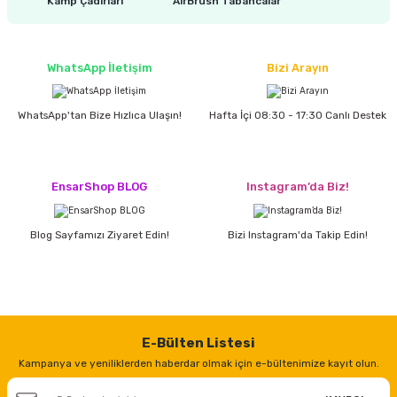
Kamp Çadırları
AirBrush Tabancalar
estere
a
WhatsApp İletişim
Bizi Arayın
nası
WhatsApp'tan Bize Hızlıca Ulaşın!
Hafta İçi 08:30 - 17:30 Canlı Destek
ı
EnsarShop BLOG
Instagram’da Biz!
Çakma Makinası
Blog Sayfamızı Ziyaret Edin!
Bizi Instagram'da Takip Edin!
sı
E-Bülten Listesi
Kampanya ve yeniliklerden haberdar olmak için e-bültenimize kayıt olun.