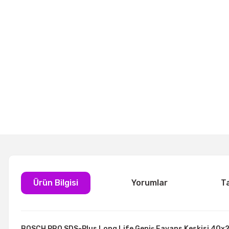
Ürün Bilgisi
Yorumlar
T
BOSCH PRO SDS-Plus Long Life Geniş Fayans Keskisi 40