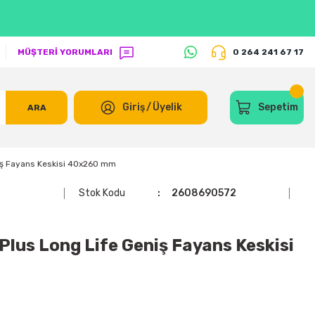
MÜŞTERİ YORUMLARI
0 264 241 67 17
Giriş
/
Üyelik
Sepetim
ARA
ş Fayans Keskisi 40x260 mm
Stok Kodu
2608690572
us Long Life Geniş Fayans Keskisi