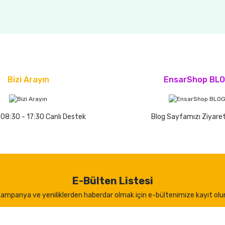
Bizi Arayın
EnsarShop BL
 08:30 - 17:30 Canlı Destek
Blog Sayfamızı Ziyaret
E-Bülten Listesi
ampanya ve yeniliklerden haberdar olmak için e-bültenimize kayıt olu