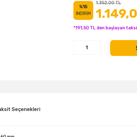
1.352,00 TL
%15
1.149,
İNDİRİM
*191,50 TL den başlayan taksi
aksit Seçenekleri
x260 mm