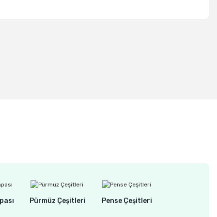
pası
Pürmüz Çeşitleri
Pense Çeşitleri