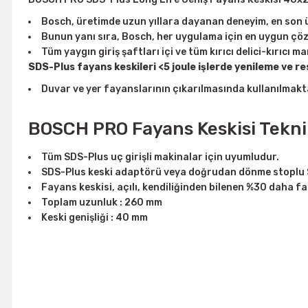
Bosch, üretimde uzun yıllara dayanan deneyim, en son ür
Bunun yanı sıra, Bosch, her uygulama için en uygun çö
Tüm yaygın giriş şaftları içi ve tüm kırıcı delici-kırıcı 
SDS-Plus fayans keskileri <5 joule işlerde yenileme ve re
Duvar ve yer fayanslarının çıkarılmasında kullanılmakt
BOSCH PRO Fayans Keskisi Teknik
Tüm SDS-Plus uç girişli makinalar için uyumludur.
SDS-Plus keski adaptörü veya doğrudan dönme stoplu SDS
Fayans keskisi, açılı, kendiliğinden bilenen %30 daha 
Toplam uzunluk : 260 mm
Keski genişliği : 40 mm