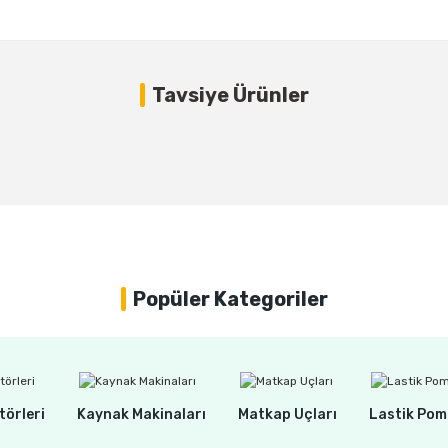
Bu ürüne ilk yorumu siz yapın!
Tavsiye Ürünler
Yorum Yaz
Popüler Kategoriler
törleri
Kaynak Makinaları
Matkap Uçları
Lastik Pom