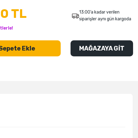
00 TL
13:00’a kadar verilen
siparişler aynı gün kargoda
tlerle!
Sepete Ekle
MAĞAZAYA GİT