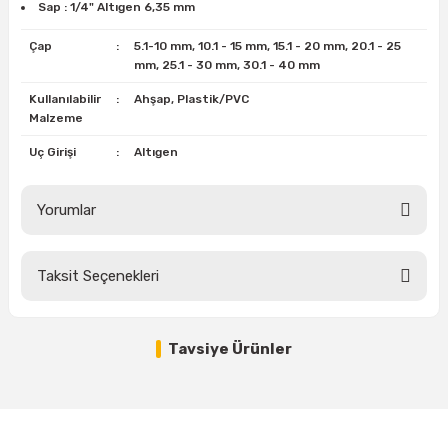
Sap : 1/4" Altıgen 6,35 mm
Çap
:
5.1-10 mm, 10.1 - 15 mm, 15.1 - 20 mm, 20.1 - 25
ri
inası
mm, 25.1 - 30 mm, 30.1 - 40 mm
Kullanılabilir
:
Ahşap, Plastik/PVC
sı Tabanı
Malzeme
Uç Girişi
:
Altıgen
ancası
sı
Yorumlar
Taksit Seçenekleri
Bu ürüne ilk yorumu siz yapın!
lı-Zemin Yıkama
Tavsiye Ürünler
Yorum Yaz
%15
BOSCH QUICKCHANGE 1/4 Uzatma Adaptör 152 mm (2608587520)
i