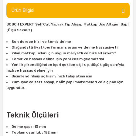
ları
rbün
Marangoz Tezgahları
Ürün Bilgisi
ra
e
Rende Çeşitleri
BOSCH EXPERT SelfCut Yaprak Tip Ahşap Matkap Ucu Altıgen Saplı
(Ölçü Seçiniz)
e Mat
p Ucu
a
Taşlama İçin Ahşap Oyma Aparatları
Son derece hızlı ve temiz delme
Olağanüstü fiyat/performans oranı ve delme hassasiyeti
r
ap Ucu
Torna Bıçakları
Yılan matkap uçları için uygun maliyetli ve hızlı alternatif
Temiz ve hassas delme için yeni kesim geometrisi
ski - Kargaburun
arları
Yenilikçi kendiliğinden içeri çekilen dişli uç, düşük güç sarıfyla
hızlı ve hassas delme için
Biçimlendirilmiş uç kısım, hızlı talaş atımı için
i
lmas Panç
Yumuşak ve sert ahşap, hafif yapı malzemeleri ve alçıpan için
uygundur.
estere Ucu
ı
Teknik Ölçüleri
kinası
Delme çapı : 13 mm
Toplam uzunluk : 152 mm