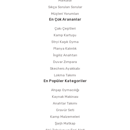
Markalar
Sıkça Sorulan Sorular
Müşteri Yorumları
En Çok Arananlar
Çakı Çeşitleri
Kamp Kartuşu
Stryi Kaşık Oyma
Planya Kalınlık
İngiliz Anahtarı
Duvar Zımpara
Skechers Ayakkabı
Lokma Takımı
En Popüler Kategoriler
Ahşap Oymacılığı
Kaynak Makinası
Anahtar Takımı
Gravür Seti
Kamp Malzemeleri
Şarjlı Matkap
Akü Takviye ve Şarj Aleti