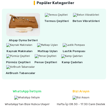
estere
Popüler Kategoriler
1.085,00 TL
a
920,00 TL
Termos Çeşitleri
Beton Vibratörleri
nası
%15
BOSCH QUICKCHANGE 1/4 Uzatma Adaptör 305 mm (2608587521)
ı
Ahşap Oyma Setleri
Kaynak Makinaları
Matkap Uçları
Lastik Pompası
1.805,00 TL
1.535,00 TL
Çakma Makinası
Pürmüz Çeşitleri
Pense Çeşitleri
Kamp Çadırları
sı
AirBrush Tabancalar
WhatsApp İletişim
Bizi Arayın
WhatsApp'tan Bize Hızlıca Ulaşın!
Hafta İçi 08:30 - 17:30 Canlı Destek