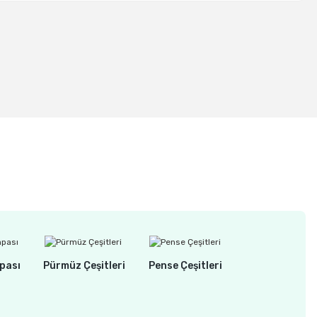
(2608587521)
pası
Pürmüz Çeşitleri
Pense Çeşitleri