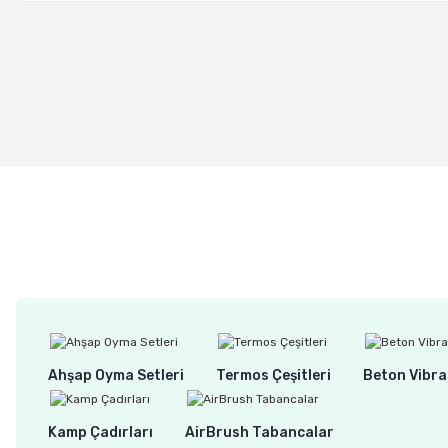
%15
BOSCH QUICKCHANGE 1/4 Uzatma Adaptör 152 mm (26085875
1.085,00 TL
920,00 TL
Ahşap Oyma Setleri
Termos Çeşitleri
Beton Vibra
Kamp Çadırları
AirBrush Tabancalar