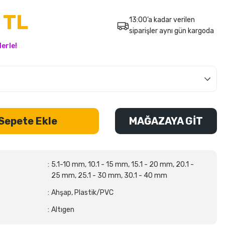
 TL
13:00’a kadar verilen
siparişler aynı gün kargoda
erle!
Sepete Ekle
MAĞAZAYA GİT
5.1-10 mm, 10.1 - 15 mm, 15.1 - 20 mm, 20.1 -
25 mm, 25.1 - 30 mm, 30.1 - 40 mm
Ahşap, Plastik/PVC
Altıgen