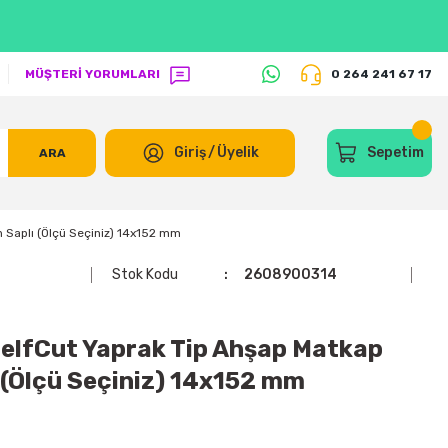
MÜŞTERİ YORUMLARI
0 264 241 67 17
Giriş
/
Üyelik
Sepetim
ARA
 Saplı (Ölçü Seçiniz) 14x152 mm
Stok Kodu
2608900314
lfCut Yaprak Tip Ahşap Matkap
 (Ölçü Seçiniz) 14x152 mm