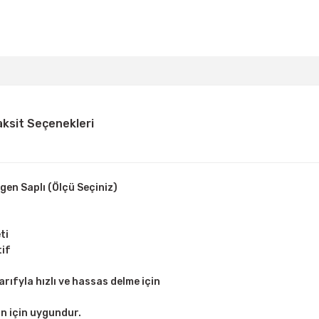
aksit Seçenekleri
en Saplı (Ölçü Seçiniz)
ti
tif
sarıfyla hızlı ve hassas delme için
an için uygundur.