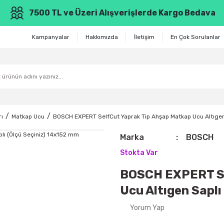
7500 TL ve Üzeri Alışverişlerde Kargo Bedava
Kampanyalar
Hakkımızda
İletişim
En Çok Sorulanlar
ı
Matkap Ucu
BOSCH EXPERT SelfCut Yaprak Tip Ahşap Matkap Ucu Altıgen
Marka
BOSCH
Stokta Var
BOSCH EXPERT Se
Ucu Altıgen Saplı
Yorum Yap