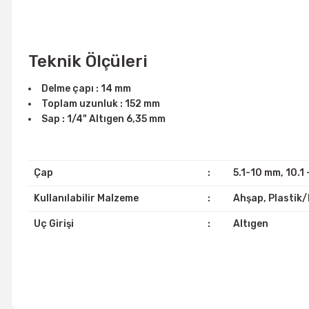
Teknik Ölçüleri
Delme çapı : 14 mm
Toplam uzunluk : 152 mm
Sap : 1/4" Altıgen 6,35 mm
Çap
:
5.1-10 mm, 10.1 
Kullanılabilir Malzeme
:
Ahşap, Plastik
Uç Girişi
:
Altıgen