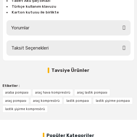
1 adet Akü şarj cihazı
Türkçe kullanım klavuzu
Karton kutusu ile birlikte
ri
inası
Yorumlar
sı Tabanı
Taksit Seçenekleri
ancası
Bu ürüne ilk yorumu siz yapın!
sı
Tavsiye Ürünler
Yorum Yaz
%32
BOSCH PBA 18 Volt 4,0 Ah Lityum Akü (Yeşil Seri Makinalar için)
Etiketler :
lı-Zemin Yıkama
araba pompası
araç hava kompresörü
araç lastik pompası
araç pompası
araç kompresörü
lastik pompası
lastik şişirme pompası
lastik şişirme kompresörü
6.360,00 TL
4.325,00 TL
i
Popüler Kategoriler