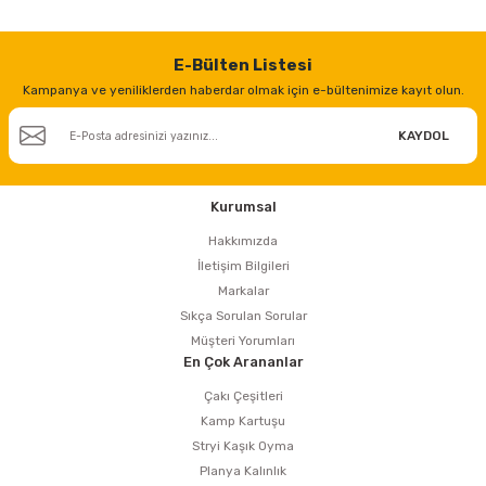
E-Bülten Listesi
Kampanya ve yeniliklerden haberdar olmak için e-bültenimize kayıt olun.
KAYDOL
Kurumsal
Hakkımızda
İletişim Bilgileri
Markalar
Sıkça Sorulan Sorular
Müşteri Yorumları
En Çok Arananlar
Çakı Çeşitleri
Kamp Kartuşu
Stryi Kaşık Oyma
Planya Kalınlık