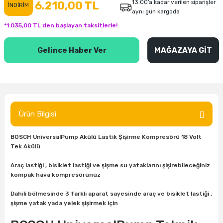
13:00’a kadar verilen siparişler
6.210,00 TL
İNDİRİM
aynı gün kargoda
inası
şitleri
Makinası
ünleri
Maşalı Boru Anahtarı
Ahşap Yontma Bıçağı (Carving Knife)
Outdoor T-Shirt
*1.035,00 TL den başlayan taksitlerle!
kinası
 & Mastik
ı
inası
Yıldız Anahtar
Balon Zımpara
Gelince Haber Ver
MAĞAZAYA GİT
tleri
a Taşı
akinası
Bileme Ekipmanları
tleri
İçin Keski Murçlar
 Tabancası
Diğer Marangoz Ürünleri
sı
si
ap Ucu
Japon Testereleri
Ürün Bilgisi
ırını
rları
ı
Kaşık ve Kuksa Oyma Aletleri
BOSCH UniversalPump Akülü Lastik Şişirme Kompresörü 18 Volt
Tek Akülü
 Kesici
a
kinası
uarları
Kutu Oymacılığı (Chip Carving)
Araç lastiği , bisiklet lastiği ve şişme su yataklarını şişirebileceğiniz
kompak hava kompresörünüz
i
re
Marangoz Çekici ve Ahşap Tokmak
Dahili bölmesinde 3 farklı aparat sayesinde araç ve bisiklet lastiği ,
şişme yatak yada yelek şişirmek için
leri
inası Bıçakları
inası
Marangoz Ölçü Aletleri