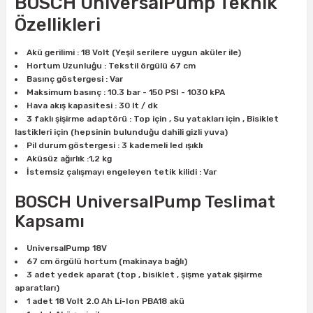
BOSCH UniversalPump Teknik
ları
rbün
Marangoz Tezgahları
Özellikleri
ra
e
Rende Çeşitleri
Akü gerilimi : 18 Volt (Yeşil serilere uygun aküler ile)
Hortum Uzunluğu : Tekstil örgülü 67 cm
Basınç göstergesi : Var
e Mat
p Ucu
a
Taşlama İçin Ahşap Oyma Aparatları
Maksimum basınç : 10.3 bar - 150 PSI - 1030 kPA
Hava akış kapasitesi : 30 lt / dk
r
ap Ucu
Torna Bıçakları
3 faklı şişirme adaptörü : Top için , Su yatakları için , Bisiklet
lastikleri için (hepsinin bulunduğu dahili gizli yuva)
Pil durum göstergesi : 3 kademeli led ışıklı
ski - Kargaburun
arları
Aküsüz ağırlık :1,2 kg
İstemsiz çalışmayı engeleyen tetik kilidi : Var
i
lmas Panç
BOSCH UniversalPump Teslimat
estere Ucu
Kapsamı
UniversalPump 18V
ı
67 cm örgülü hortum (makinaya bağlı)
3 adet yedek aparat (top , bisiklet , şişme yatak şişirme
kinası
aparatları)
1 adet 18 Volt 2.0 Ah Li-Ion PBA18 akü