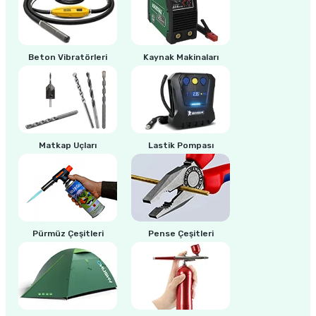
estere
a
Beton Vibratörleri
Kaynak Makinaları
nası
ı
Matkap Uçları
Lastik Pompası
Çakma Makinası
sı
Pürmüz Çeşitleri
Pense Çeşitleri