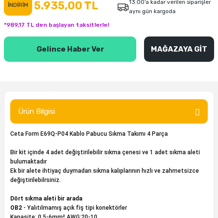
13:00’a kadar verilen siparişler
5.935,00 TL
İNDİRİM
aynı gün kargoda
inası
şitleri
Makinası
ünleri
Maşalı Boru Anahtarı
Ahşap Yontma Bıçağı (Carving Knife)
Outdoor T-Shirt
*989,17 TL den başlayan taksitlerle!
kinası
 & Mastik
ı
inası
Yıldız Anahtar
Balon Zımpara
Gelince Haber Ver
MAĞAZAYA GİT
tleri
a Taşı
akinası
Bileme Ekipmanları
tleri
İçin Keski Murçlar
 Tabancası
Diğer Marangoz Ürünleri
sı
si
ap Ucu
Japon Testereleri
Ürün Bilgisi
ırını
rları
ı
Kaşık ve Kuksa Oyma Aletleri
Ceta Form E69Q-P04 Kablo Pabucu Sıkma Takımı 4 Parça
Bir kit içinde 4 adet değiştirilebilir sıkma çenesi ve 1 adet sıkma aleti
 Kesici
a
kinası
uarları
Kutu Oymacılığı (Chip Carving)
bulumaktadır
Ek bir alete ihtiyaç duymadan sıkma kalıplarının hızlı ve zahmetsizce
i
re
Marangoz Çekici ve Ahşap Tokmak
değiştirilebilrsiniz.
Dört sıkma aleti bir arada
leri
inası Bıçakları
inası
Marangoz Ölçü Aletleri
OB2
- Yalıtılmamış açık fiş tipi konektörler
Kapasite: 0.5-6mm² AWG:20-10