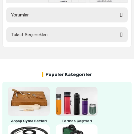
Yorumlar
ri
inası
sı Tabanı
Taksit Seçenekleri
Bu ürüne ilk yorumu siz yapın!
ancası
Yorum Yaz
sı
Popüler Kategoriler
lı-Zemin Yıkama
i
Ahşap Oyma Setleri
Termos Çeşitleri