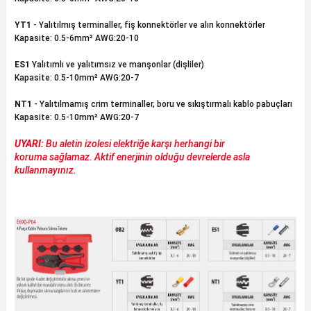
ları
rbün
Marangoz Tezgahları
YT1
- Yalıtılmış terminaller, fiş konnektörler ve alın konnektörler
Kapasite: 0.5-6mm² AWG:20-10
ra
e
Rende Çeşitleri
ES1
Yalıtımlı ve yalıtımsız ve manşonlar (dişliler)
Kapasite: 0.5-10mm² AWG:20-7
e Mat
p Ucu
a
Taşlama İçin Ahşap Oyma Aparatları
NT1
- Yalıtılmamış crim terminaller, boru ve sıkıştırmalı kablo pabuçları
r
ap Ucu
Torna Bıçakları
Kapasite: 0.5-10mm² AWG:20-7
UYARI:
Bu aletin izolesi elektriğe karşı herhangi bir
ski - Kargaburun
arları
koruma
sağlamaz
. Aktif enerjinin olduğu devrelerde asla
kullanmayınız.
i
lmas Panç
estere Ucu
ı
kinası