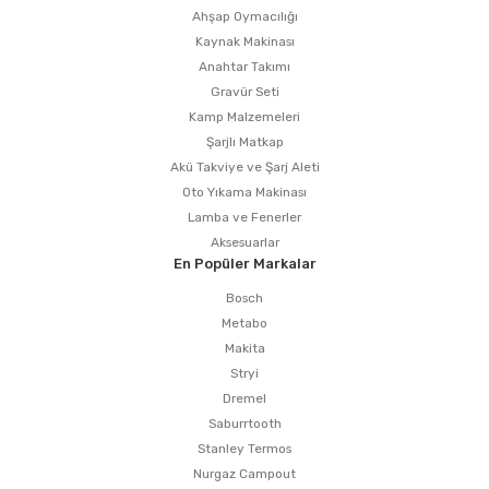
Ahşap Oymacılığı
Kaynak Makinası
Anahtar Takımı
Gravür Seti
Kamp Malzemeleri
Şarjlı Matkap
Akü Takviye ve Şarj Aleti
Oto Yıkama Makinası
Lamba ve Fenerler
Aksesuarlar
En Popüler Markalar
Bosch
Metabo
Makita
Stryi
Dremel
Saburrtooth
Stanley Termos
Nurgaz Campout