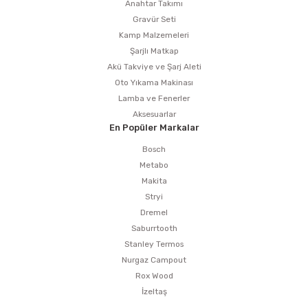
Anahtar Takımı
Gravür Seti
Kamp Malzemeleri
Şarjlı Matkap
Akü Takviye ve Şarj Aleti
Oto Yıkama Makinası
Lamba ve Fenerler
Aksesuarlar
En Popüler Markalar
Bosch
Metabo
Makita
Stryi
Dremel
Saburrtooth
Stanley Termos
Nurgaz Campout
Rox Wood
İzeltaş