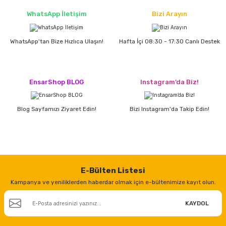
estere
WhatsApp İletişim
Bizi Arayın
a
WhatsApp'tan Bize Hızlıca Ulaşın!
Hafta İçi 08:30 - 17:30 Canlı Destek
nası
ı
EnsarShop BLOG
Instagram’da Biz!
Blog Sayfamızı Ziyaret Edin!
Bizi Instagram'da Takip Edin!
Çakma Makinası
sı
E-Bülten Listesi
Kampanya ve yeniliklerden haberdar olmak için e-bültenimize kayıt olun.
KAYDOL