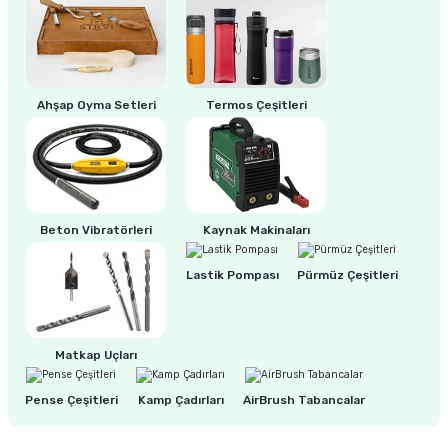
ri
inası
Ahşap Oyma Setleri
Termos Çeşitleri
sı Tabanı
ancası
sı
Beton Vibratörleri
Kaynak Makinaları
Lastik Pompası
Pürmüz Çeşitleri
lı-Zemin Yıkama
Matkap Uçları
Pense Çeşitleri
Kamp Çadırları
AirBrush Tabancalar
i