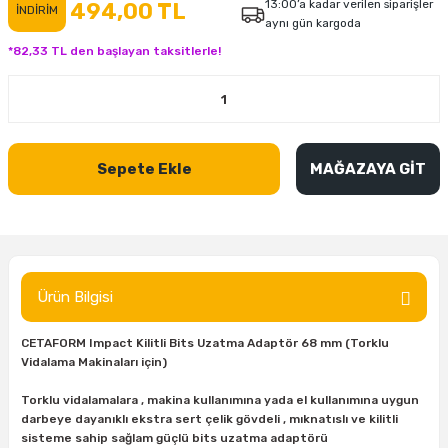
13:00’a kadar verilen siparişler
494,00 TL
İNDİRİM
aynı gün kargoda
inası
şitleri
Makinası
ünleri
Maşalı Boru Anahtarı
Ahşap Yontma Bıçağı (Carving Knife)
Outdoor T-Shirt
*82,33 TL den başlayan taksitlerle!
kinası
 & Mastik
ı
inası
Yıldız Anahtar
Balon Zımpara
tleri
a Taşı
akinası
Bileme Ekipmanları
Sepete Ekle
MAĞAZAYA GİT
tleri
İçin Keski Murçlar
 Tabancası
Diğer Marangoz Ürünleri
sı
si
ap Ucu
Japon Testereleri
ırını
rları
ı
Kaşık ve Kuksa Oyma Aletleri
Ürün Bilgisi
 Kesici
a
kinası
uarları
Kutu Oymacılığı (Chip Carving)
CETAFORM Impact Kilitli Bits Uzatma Adaptör 68 mm (Torklu
Vidalama Makinaları için)
i
re
Marangoz Çekici ve Ahşap Tokmak
Torklu vidalamalara , makina kullanımına yada el kullanımına uygun
leri
inası Bıçakları
inası
Marangoz Ölçü Aletleri
darbeye dayanıklı ekstra sert çelik gövdeli , mıknatıslı ve kilitli
sisteme sahip sağlam güçlü bits uzatma adaptörü