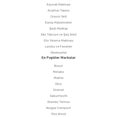
Kaynak Makinası
Anahtar Takımı
Gravür Seti
Kamp Malzemeleri
Şarjlı Matkap
Akü Takviye ve Şarj Aleti
Oto Yıkama Makinası
Lamba ve Fenerler
Aksesuarlar
En Popüler Markalar
Bosch
Metabo
Makita
Stryi
Dremel
Saburrtooth
Stanley Termos
Nurgaz Campout
Rox Wood