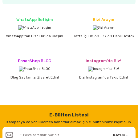
estere
a
WhatsApp İletişim
Bizi Arayın
nası
WhatsApp'tan Bize Hızlıca Ulaşın!
Hafta İçi 08:30 - 17:30 Canlı Destek
ı
EnsarShop BLOG
Instagram’da Biz!
Çakma Makinası
Blog Sayfamızı Ziyaret Edin!
Bizi Instagram'da Takip Edin!
sı
E-Bülten Listesi
Kampanya ve yeniliklerden haberdar olmak için e-bültenimize kayıt olun.
KAYDOL