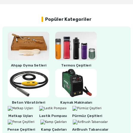
BOSCH PRO Impact Kilitli Bits Uzatma Adaptör 60 mm (Torklu Vidalama Makina
ri
inası
Popüler Kategoriler
705,00 TL
sı Tabanı
600,00 TL
ancası
sı
Ahşap Oyma Setleri
Termos Çeşitleri
lı-Zemin Yıkama
Beton Vibratörleri
Kaynak Makinaları
Matkap Uçları
Lastik Pompası
Pürmüz Çeşitleri
i
Pense Çeşitleri
Kamp Çadırları
AirBrush Tabancalar