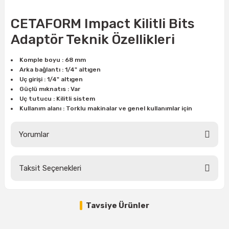
ları
rbün
Marangoz Tezgahları
CETAFORM Impact Kilitli Bits
ra
e
Rende Çeşitleri
Adaptör Teknik Özellikleri
e Mat
p Ucu
a
Taşlama İçin Ahşap Oyma Aparatları
Komple boyu : 68 mm
Arka bağlantı : 1/4" altıgen
Uç girişi : 1/4" altıgen
r
ap Ucu
Torna Bıçakları
Güçlü mıknatıs : Var
Uç tutucu : Kilitli sistem
ski - Kargaburun
arları
Kullanım alanı : Torklu makinalar ve genel kullanımlar için
i
lmas Panç
Yorumlar
estere Ucu
Taksit Seçenekleri
Bu ürüne ilk yorumu siz yapın!
ı
Tavsiye Ürünler
Yorum Yaz
kinası
%15