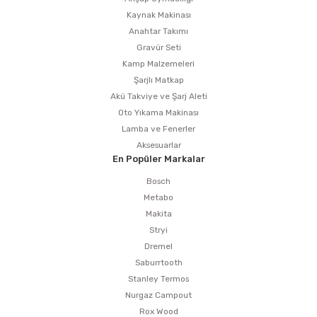
Kaynak Makinası
Anahtar Takımı
Gravür Seti
Kamp Malzemeleri
Şarjlı Matkap
Akü Takviye ve Şarj Aleti
Oto Yıkama Makinası
Lamba ve Fenerler
Aksesuarlar
En Popüler Markalar
Bosch
Metabo
Makita
Stryi
Dremel
Saburrtooth
Stanley Termos
Nurgaz Campout
Rox Wood