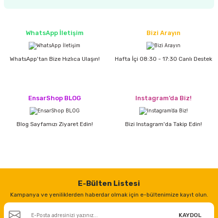
estere
a
WhatsApp İletişim
Bizi Arayın
nası
WhatsApp'tan Bize Hızlıca Ulaşın!
Hafta İçi 08:30 - 17:30 Canlı Destek
ı
EnsarShop BLOG
Instagram’da Biz!
Çakma Makinası
Blog Sayfamızı Ziyaret Edin!
Bizi Instagram'da Takip Edin!
sı
E-Bülten Listesi
Kampanya ve yeniliklerden haberdar olmak için e-bültenimize kayıt olun.
KAYDOL