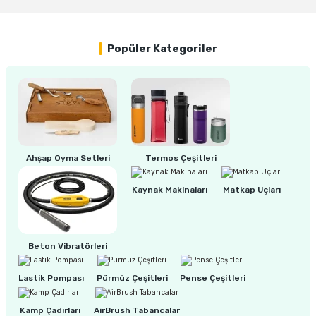
%24
BOSCH Eğe ve Törpü Temizleme Fırçası (1600A039HW)
ri
inası
Popüler Kategoriler
400,00 TL
sı Tabanı
305,00 TL
ancası
sı
Ahşap Oyma Setleri
Termos Çeşitleri
Kaynak Makinaları
Matkap Uçları
lı-Zemin Yıkama
Beton Vibratörleri
Lastik Pompası
Pürmüz Çeşitleri
Pense Çeşitleri
i
Kamp Çadırları
AirBrush Tabancalar