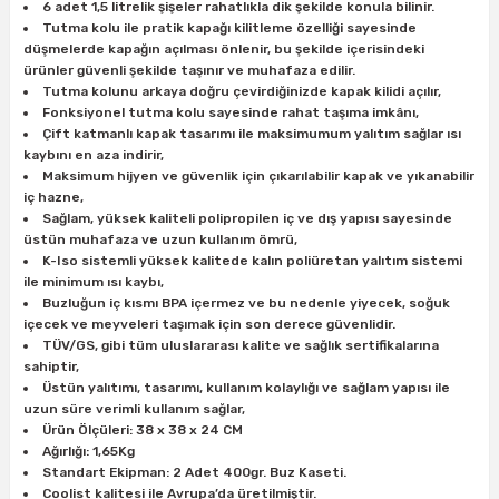
6 adet 1,5 litrelik şişeler rahatlıkla dik şekilde konula bilinir.
Tutma kolu ile pratik kapağı kilitleme özelliği sayesinde
düşmelerde kapağın açılması önlenir, bu şekilde içerisindeki
ri
inası
ürünler güvenli şekilde taşınır ve muhafaza edilir.
Tutma kolunu arkaya doğru çevirdiğinizde kapak kilidi açılır,
Fonksiyonel tutma kolu sayesinde rahat taşıma imkânı,
sı Tabanı
Çift katmanlı kapak tasarımı ile maksimumum yalıtım sağlar ısı
kaybını en aza indirir,
ancası
Maksimum hijyen ve güvenlik için çıkarılabilir kapak ve yıkanabilir
iç hazne,
Sağlam, yüksek kaliteli polipropilen iç ve dış yapısı sayesinde
sı
üstün muhafaza ve uzun kullanım ömrü,
K-Iso sistemli yüksek kalitede kalın poliüretan yalıtım sistemi
ile minimum ısı kaybı,
Buzluğun iç kısmı BPA içermez ve bu nedenle yiyecek, soğuk
içecek ve meyveleri taşımak için son derece güvenlidir.
lı-Zemin Yıkama
TÜV/GS, gibi tüm uluslararası kalite ve sağlık sertifikalarına
sahiptir,
Üstün yalıtımı, tasarımı, kullanım kolaylığı ve sağlam yapısı ile
uzun süre verimli kullanım sağlar,
Ürün Ölçüleri: 38 x 38 x 24 CM
i
Ağırlığı: 1,65Kg
Standart Ekipman: 2 Adet 400gr. Buz Kaseti.
Coolist kalitesi ile Avrupa’da üretilmiştir.