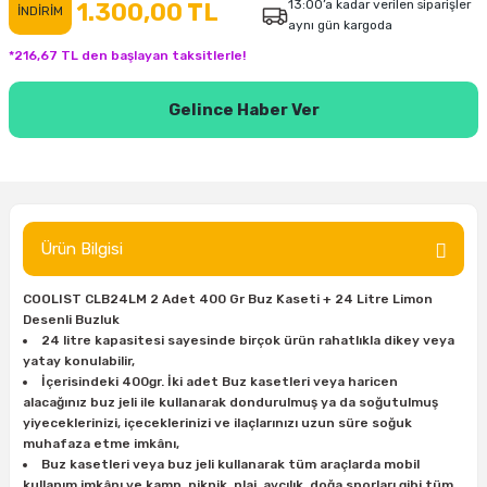
13:00’a kadar verilen siparişler
1.300,00 TL
İNDİRİM
aynı gün kargoda
inası
şitleri
Makinası
ünleri
Maşalı Boru Anahtarı
Ahşap Yontma Bıçağı (Carving Knife)
Outdoor T-Shirt
*216,67 TL den başlayan taksitlerle!
kinası
 & Mastik
ı
inası
Yıldız Anahtar
Balon Zımpara
Gelince Haber Ver
tleri
a Taşı
akinası
Bileme Ekipmanları
tleri
İçin Keski Murçlar
 Tabancası
Diğer Marangoz Ürünleri
sı
si
ap Ucu
Japon Testereleri
Ürün Bilgisi
ırını
rları
ı
Kaşık ve Kuksa Oyma Aletleri
COOLIST CLB24LM 2 Adet 400 Gr Buz Kaseti + 24 Litre Limon
Desenli Buzluk
24 litre kapasitesi sayesinde birçok ürün rahatlıkla dikey veya
 Kesici
a
kinası
uarları
Kutu Oymacılığı (Chip Carving)
yatay konulabilir,
İçerisindeki 400gr. İki adet Buz kasetleri veya haricen
i
re
Marangoz Çekici ve Ahşap Tokmak
alacağınız buz jeli ile kullanarak dondurulmuş ya da soğutulmuş
yiyeceklerinizi, içeceklerinizi ve ilaçlarınızı uzun süre soğuk
muhafaza etme imkânı,
leri
inası Bıçakları
inası
Marangoz Ölçü Aletleri
Buz kasetleri veya buz jeli kullanarak tüm araçlarda mobil
kullanım imkânı ve kamp, piknik, plaj, avcılık, doğa sporları gibi tüm