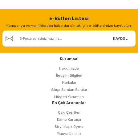
E-Bülten Listesi
Kampanya ve yeniliklerden haberdar olmak için e-bültenimize kayıt olun.
KAYDOL
Kurumsal
Hakkımızda
İletişim Bilgileri
Markalar
Sıkça Sorulan Sorular
Müşteri Yorumları
En Çok Arananlar
Çakı Çeşitleri
Kamp Kartuşu
Stryi Kaşık Oyma
Planya Kalınlık