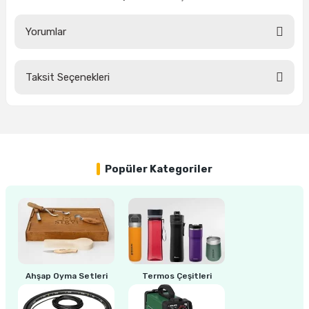
estere
Yorumlar
a
nası
Taksit Seçenekleri
Bu ürüne ilk yorumu siz yapın!
ı
Yorum Yaz
Popüler Kategoriler
Çakma Makinası
sı
Ahşap Oyma Setleri
Termos Çeşitleri