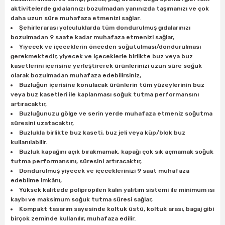
ları
rbün
Marangoz Tezgahları
aktivitelerde gıdalarınızı bozulmadan yanınızda taşımanızı ve çok
daha uzun süre muhafaza etmenizi sağlar.
Şehirlerarası yolculuklarda tüm dondurulmuş gıdalarınızı
ra
e
Rende Çeşitleri
bozulmadan 9 saate kadar muhafaza etmenizi sağlar,
Yiyecek ve içeceklerin önceden soğutulması/dondurulması
gerekmektedir, yiyecek ve içeceklerle birlikte buz veya buz
e Mat
p Ucu
a
Taşlama İçin Ahşap Oyma Aparatları
kasetlerini içerisine yerleştirerek ürünlerinizi uzun süre soğuk
olarak bozulmadan muhafaza edebilirsiniz,
r
ap Ucu
Torna Bıçakları
Buzluğun içerisine konulacak ürünlerin tüm yüzeylerinin buz
veya buz kasetleri ile kaplanması soğuk tutma performansını
artıracaktır,
ski - Kargaburun
arları
Buzluğunuzu gölge ve serin yerde muhafaza etmeniz soğutma
süresini uzatacaktır,
i
lmas Panç
Buzlukla birlikte buz kaseti, buz jeli veya küp/blok buz
kullanılabilir.
Buzluk kapağını açık bırakmamak, kapağı çok sık açmamak soğuk
estere Ucu
tutma performansını, süresini artıracaktır,
Dondurulmuş yiyecek ve içeceklerinizi 9 saat muhafaza
ı
edebilme imkânı,
Yüksek kalitede polipropilen kalın yalıtım sistemi ile minimum ısı
kaybı ve maksimum soğuk tutma süresi sağlar,
kinası
Kompakt tasarım sayesinde koltuk üstü, koltuk arası, bagaj gibi
birçok zeminde kullanılır, muhafaza edilir.