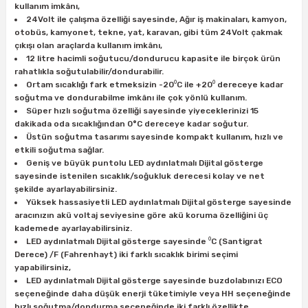
kullanım imkânı,
ları
rbün
Marangoz Tezgahları
24Volt ile çalışma özelliği sayesinde, Ağır iş makinaları, kamyon,
otobüs, kamyonet, tekne, yat, karavan, gibi tüm 24Volt çakmak
ra
e
Rende Çeşitleri
çıkışı olan araçlarda kullanım imkânı,
12 litre hacimli soğutucu/dondurucu kapasite ile birçok ürün
rahatlıkla soğutulabilir/dondurabilir.
e Mat
p Ucu
a
Taşlama İçin Ahşap Oyma Aparatları
Ortam sıcaklığı fark etmeksizin -20⁰C ile +20⁰ dereceye kadar
soğutma ve dondurabilme imkânı ile çok yönlü kullanım.
Süper hızlı soğutma özelliği sayesinde yiyeceklerinizi 15
r
ap Ucu
Torna Bıçakları
dakikada oda sıcaklığından 0°C dereceye kadar soğutur.
Üstün soğutma tasarımı sayesinde kompakt kullanım, hızlı ve
ski - Kargaburun
arları
etkili soğutma sağlar.
Geniş ve büyük puntolu LED aydınlatmalı Dijital gösterge
sayesinde istenilen sıcaklık/soğukluk derecesi kolay ve net
i
lmas Panç
şekilde ayarlayabilirsiniz.
Yüksek hassasiyetli LED aydınlatmalı Dijital gösterge sayesinde
estere Ucu
aracınızın akü voltaj seviyesine göre akü koruma özelliğini üç
kademede ayarlayabilirsiniz.
LED aydınlatmalı Dijital gösterge sayesinde ⁰C (Santigrat
ı
Derece) /F (Fahrenhayt) iki farklı sıcaklık birimi seçimi
yapabilirsiniz,
kinası
LED aydınlatmalı Dijital gösterge sayesinde buzdolabınızı ECO
seçeneğinde daha düşük enerji tüketimiyle veya HH seçeneğinde
hızlı soğutma/dondurma seçeneğinde iki farklı özellikte