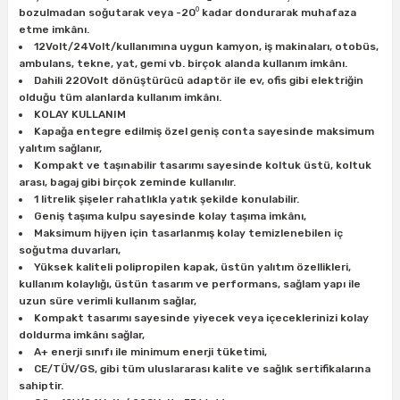
bozulmadan soğutarak veya -20⁰ kadar dondurarak muhafaza
etme imkânı.
12Volt/24Volt/kullanımına uygun kamyon, iş makinaları, otobüs,
ambulans, tekne, yat, gemi vb. birçok alanda kullanım imkânı.
Dahili 220Volt dönüştürücü adaptör ile ev, ofis gibi elektriğin
olduğu tüm alanlarda kullanım imkânı.
KOLAY KULLANIM
Kapağa entegre edilmiş özel geniş conta sayesinde maksimum
yalıtım sağlanır,
Kompakt ve taşınabilir tasarımı sayesinde koltuk üstü, koltuk
arası, bagaj gibi birçok zeminde kullanılır.
1 litrelik şişeler rahatlıkla yatık şekilde konulabilir.
Geniş taşıma kulpu sayesinde kolay taşıma imkânı,
Maksimum hijyen için tasarlanmış kolay temizlenebilen iç
soğutma duvarları,
Yüksek kaliteli polipropilen kapak, üstün yalıtım özellikleri,
kullanım kolaylığı, üstün tasarım ve performans, sağlam yapı ile
uzun süre verimli kullanım sağlar,
Kompakt tasarımı sayesinde yiyecek veya içeceklerinizi kolay
doldurma imkânı sağlar,
A+ enerji sınıfı ile minimum enerji tüketimi,
CE/TÜV/GS, gibi tüm uluslararası kalite ve sağlık sertifikalarına
sahiptir.