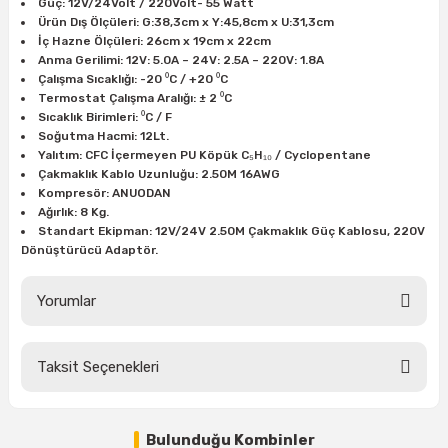
Güç: 12V/24Volt / 220Volt- 55 Watt
Ürün Dış Ölçüleri: G:38,3cm x Y:45,8cm x U:31,3cm
İç Hazne Ölçüleri: 26cm x 19cm x 22cm
Anma Gerilimi: 12V: 5.0A – 24V: 2.5A – 220V: 1.8A
Çalışma Sıcaklığı: -20 ⁰C / +20 ⁰C
Termostat Çalışma Aralığı: ± 2 ⁰C
Sıcaklık Birimleri: ⁰C / F
Soğutma Hacmi: 12Lt.
Yalıtım: CFC İçermeyen PU Köpük C₅H₁₀ / Cyclopentane
Çakmaklık Kablo Uzunluğu: 2.50M 16AWG
Kompresör: ANUODAN
Ağırlık: 8 Kg.
Standart Ekipman: 12V/24V 2.50M Çakmaklık Güç Kablosu, 220V
Dönüştürücü Adaptör.
Yorumlar
Taksit Seçenekleri
Bu ürüne ilk yorumu siz yapın!
Bulunduğu Kombinler
Yorum Yaz