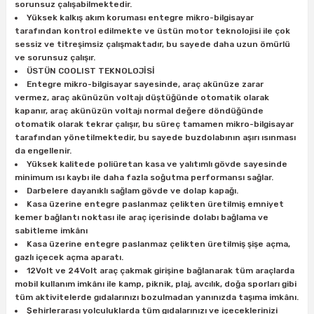
estere
sorunsuz çalışabilmektedir.
Yüksek kalkış akım koruması entegre mikro-bilgisayar
tarafından kontrol edilmekte ve üstün motor teknolojisi ile çok
a
sessiz ve titreşimsiz çalışmaktadır, bu sayede daha uzun ömürlü
ve sorunsuz çalışır.
nası
ÜSTÜN COOLIST TEKNOLOJİSİ
Entegre mikro-bilgisayar sayesinde, araç akünüze zarar
vermez, araç akünüzün voltajı düştüğünde otomatik olarak
ı
kapanır, araç akünüzün voltajı normal değere döndüğünde
otomatik olarak tekrar çalışır, bu süreç tamamen mikro-bilgisayar
tarafından yönetilmektedir, bu sayede buzdolabının aşırı ısınması
da engellenir.
Yüksek kalitede poliüretan kasa ve yalıtımlı gövde sayesinde
Çakma Makinası
minimum ısı kaybı ile daha fazla soğutma performansı sağlar.
Darbelere dayanıklı sağlam gövde ve dolap kapağı.
Kasa üzerine entegre paslanmaz çelikten üretilmiş emniyet
sı
kemer bağlantı noktası ile araç içerisinde dolabı bağlama ve
sabitleme imkânı
Kasa üzerine entegre paslanmaz çelikten üretilmiş şişe açma,
gazlı içecek açma aparatı.
12Volt ve 24Volt araç çakmak girişine bağlanarak tüm araçlarda
mobil kullanım imkânı ile kamp, piknik, plaj, avcılık, doğa sporları gibi
tüm aktivitelerde gıdalarınızı bozulmadan yanınızda taşıma imkânı.
Şehirlerarası yolculuklarda tüm gıdalarınızı ve içeceklerinizi