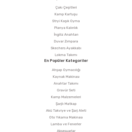
Çakı Çeşitleri
Kamp Kartuşu
Stryi Kaşık Oyma
Planya Kalınlık
İngiliz Anahtarı
Duvar Zımpara
Skechers Ayakkabı
Lokma Takımı
En Popüler Kategoriler
Ahşap Oymacılığı
Kaynak Makinası
Anahtar Takımı
Gravür Seti
Kamp Malzemeleri
Şarjlı Matkap
Akü Takviye ve Şarj Aleti
Oto Yıkama Makinası
Lamba ve Fenerler
Aksesuarlar