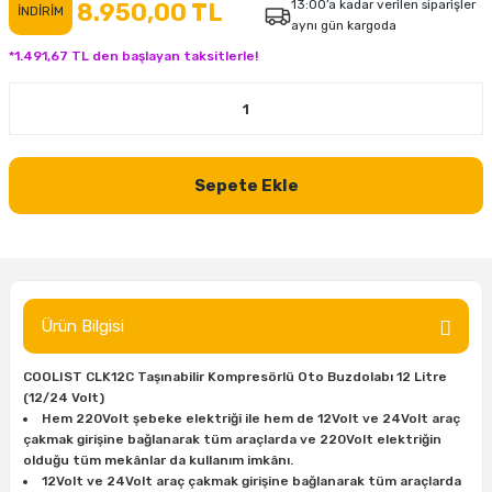
13:00’a kadar verilen siparişler
8.950,00 TL
İNDİRİM
aynı gün kargoda
inası
şitleri
Makinası
ünleri
Maşalı Boru Anahtarı
Ahşap Yontma Bıçağı (Carving Knife)
Outdoor T-Shirt
*1.491,67 TL den başlayan taksitlerle!
kinası
 & Mastik
ı
inası
Yıldız Anahtar
Balon Zımpara
tleri
a Taşı
akinası
Bileme Ekipmanları
Sepete Ekle
tleri
İçin Keski Murçlar
 Tabancası
Diğer Marangoz Ürünleri
sı
si
ap Ucu
Japon Testereleri
ırını
rları
ı
Kaşık ve Kuksa Oyma Aletleri
Ürün Bilgisi
 Kesici
a
kinası
uarları
Kutu Oymacılığı (Chip Carving)
COOLIST CLK12C Taşınabilir Kompresörlü Oto Buzdolabı 12 Litre
(12/24 Volt)
i
re
Marangoz Çekici ve Ahşap Tokmak
Hem 220Volt şebeke elektriği ile hem de 12Volt ve 24Volt araç
çakmak girişine bağlanarak tüm araçlarda ve 220Volt elektriğin
leri
inası Bıçakları
inası
Marangoz Ölçü Aletleri
olduğu tüm mekânlar da kullanım imkânı.
12Volt ve 24Volt araç çakmak girişine bağlanarak tüm araçlarda