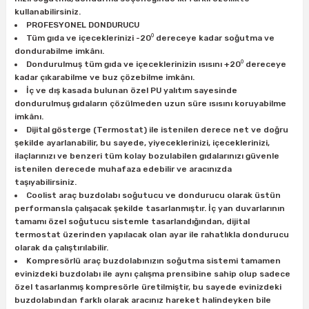
kullanabilirsiniz.
PROFESYONEL DONDURUCU
Tüm gıda ve içeceklerinizi -20⁰ dereceye kadar soğutma ve
ri
inası
dondurabilme imkânı.
Dondurulmuş tüm gıda ve içeceklerinizin ısısını +20⁰ dereceye
sı Tabanı
kadar çıkarabilme ve buz çözebilme imkânı.
İç ve dış kasada bulunan özel PU yalıtım sayesinde
dondurulmuş gıdaların çözülmeden uzun süre ısısını koruyabilme
ancası
imkânı.
Dijital gösterge (Termostat) ile istenilen derece net ve doğru
sı
şekilde ayarlanabilir, bu sayede, yiyeceklerinizi, içeceklerinizi,
ilaçlarınızı ve benzeri tüm kolay bozulabilen gıdalarınızı güvenle
istenilen derecede muhafaza edebilir ve aracınızda
taşıyabilirsiniz.
Coolist araç buzdolabı soğutucu ve dondurucu olarak üstün
performansla çalışacak şekilde tasarlanmıştır. İç yan duvarlarının
lı-Zemin Yıkama
tamamı özel soğutucu sistemle tasarlandığından, dijital
termostat üzerinden yapılacak olan ayar ile rahatlıkla dondurucu
olarak da çalıştırılabilir.
Kompresörlü araç buzdolabınızın soğutma sistemi tamamen
evinizdeki buzdolabı ile aynı çalışma prensibine sahip olup sadece
i
özel tasarlanmış kompresörle üretilmiştir, bu sayede evinizdeki
buzdolabından farklı olarak aracınız hareket halindeyken bile