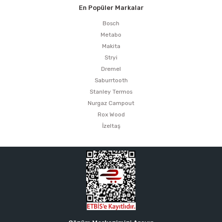
En Popüler Markalar
Bosch
Metabo
Makita
Stryi
Dremel
Saburrtooth
Stanley Termos
Nurgaz Campout
Rox Wood
İzeltaş