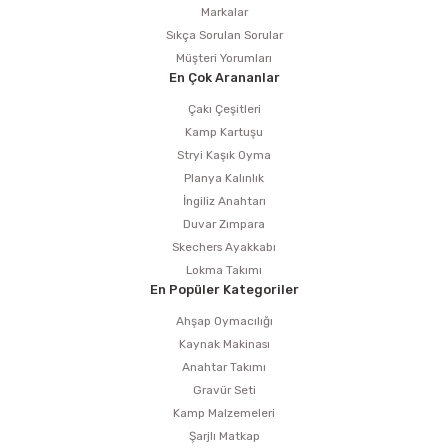
Markalar
Sıkça Sorulan Sorular
Müşteri Yorumları
En Çok Arananlar
Çakı Çeşitleri
Kamp Kartuşu
Stryi Kaşık Oyma
Planya Kalınlık
İngiliz Anahtarı
Duvar Zımpara
Skechers Ayakkabı
Lokma Takımı
En Popüler Kategoriler
Ahşap Oymacılığı
Kaynak Makinası
Anahtar Takımı
Gravür Seti
Kamp Malzemeleri
Şarjlı Matkap