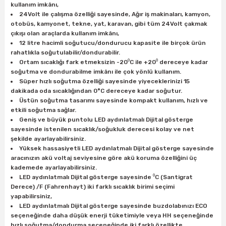
kullanım imkânı,
ları
rbün
Marangoz Tezgahları
24Volt ile çalışma özelliği sayesinde, Ağır iş makinaları, kamyon,
otobüs, kamyonet, tekne, yat, karavan, gibi tüm 24Volt çakmak
ra
e
Rende Çeşitleri
çıkışı olan araçlarda kullanım imkânı,
12 litre hacimli soğutucu/dondurucu kapasite ile birçok ürün
rahatlıkla soğutulabilir/dondurabilir.
e Mat
p Ucu
a
Taşlama İçin Ahşap Oyma Aparatları
Ortam sıcaklığı fark etmeksizin -20⁰C ile +20⁰ dereceye kadar
soğutma ve dondurabilme imkânı ile çok yönlü kullanım.
Süper hızlı soğutma özelliği sayesinde yiyeceklerinizi 15
r
ap Ucu
Torna Bıçakları
dakikada oda sıcaklığından 0°C dereceye kadar soğutur.
Üstün soğutma tasarımı sayesinde kompakt kullanım, hızlı ve
ski - Kargaburun
arları
etkili soğutma sağlar.
Geniş ve büyük puntolu LED aydınlatmalı Dijital gösterge
sayesinde istenilen sıcaklık/soğukluk derecesi kolay ve net
i
lmas Panç
şekilde ayarlayabilirsiniz.
Yüksek hassasiyetli LED aydınlatmalı Dijital gösterge sayesinde
estere Ucu
aracınızın akü voltaj seviyesine göre akü koruma özelliğini üç
kademede ayarlayabilirsiniz.
LED aydınlatmalı Dijital gösterge sayesinde ⁰C (Santigrat
ı
Derece) /F (Fahrenhayt) iki farklı sıcaklık birimi seçimi
yapabilirsiniz,
kinası
LED aydınlatmalı Dijital gösterge sayesinde buzdolabınızı ECO
seçeneğinde daha düşük enerji tüketimiyle veya HH seçeneğinde
hızlı soğutma/dondurma seçeneğinde iki farklı özellikte