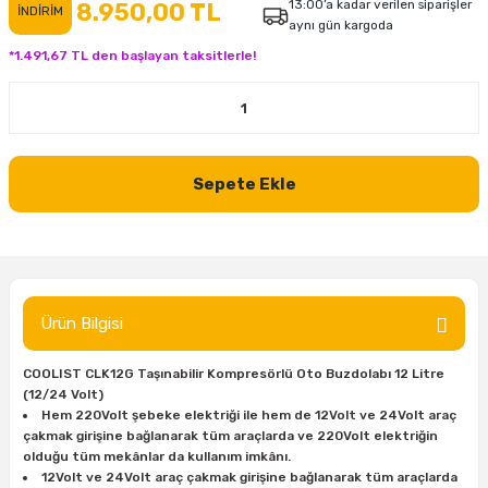
13:00’a kadar verilen siparişler
8.950,00 TL
İNDİRİM
aynı gün kargoda
inası
şitleri
Makinası
ünleri
Maşalı Boru Anahtarı
Ahşap Yontma Bıçağı (Carving Knife)
Outdoor T-Shirt
*1.491,67 TL den başlayan taksitlerle!
kinası
 & Mastik
ı
inası
Yıldız Anahtar
Balon Zımpara
tleri
a Taşı
akinası
Bileme Ekipmanları
Sepete Ekle
tleri
İçin Keski Murçlar
 Tabancası
Diğer Marangoz Ürünleri
sı
si
ap Ucu
Japon Testereleri
ırını
rları
ı
Kaşık ve Kuksa Oyma Aletleri
Ürün Bilgisi
 Kesici
a
kinası
uarları
Kutu Oymacılığı (Chip Carving)
COOLIST CLK12G Taşınabilir Kompresörlü Oto Buzdolabı 12 Litre
(12/24 Volt)
i
re
Marangoz Çekici ve Ahşap Tokmak
Hem 220Volt şebeke elektriği ile hem de 12Volt ve 24Volt araç
çakmak girişine bağlanarak tüm araçlarda ve 220Volt elektriğin
leri
inası Bıçakları
inası
Marangoz Ölçü Aletleri
olduğu tüm mekânlar da kullanım imkânı.
12Volt ve 24Volt araç çakmak girişine bağlanarak tüm araçlarda