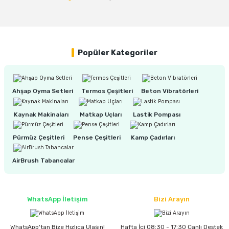
%0
COOLIST CLK12G Taşınabilir Kompresörlü Oto Buzdolabı 12 Litre (12/24 Volt)
Popüler Kategoriler
8.950,00 TL
8.950,00 TL
Ahşap Oyma Setleri
Termos Çeşitleri
Beton Vibratörleri
Kaynak Makinaları
Matkap Uçları
Lastik Pompası
Pürmüz Çeşitleri
Pense Çeşitleri
Kamp Çadırları
AirBrush Tabancalar
WhatsApp İletişim
Bizi Arayın
WhatsApp'tan Bize Hızlıca Ulaşın!
Hafta İçi 08:30 - 17:30 Canlı Destek