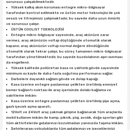
estere
sorunsuz çalışabilmektedir.
Yüksek kalkış akım koruması entegre mikro-bilgisayar
tarafından kontrol edilmekte ve üstün motor teknolojisi ile çok
a
sessiz ve titreşimsiz çalışmaktadır, bu sayede daha uzun ömürlü
ve sorunsuz çalışır.
nası
ÜSTÜN COOLIST TEKNOLOJİSİ
Entegre mikro-bilgisayar sayesinde, araç akünüze zarar
vermez, araç akünüzün voltajı düştüğünde otomatik olarak
ı
kapanır, araç akünüzün voltajı normal değere döndüğünde
otomatik olarak tekrar çalışır, bu süreç tamamen mikro-bilgisayar
tarafından yönetilmektedir, bu sayede buzdolabının aşırı ısınması
da engellenir.
Yüksek kalitede poliüretan kasa ve yalıtımlı gövde sayesinde
Çakma Makinası
minimum ısı kaybı ile daha fazla soğutma performansı sağlar.
Darbelere dayanıklı sağlam gövde ve dolap kapağı.
Kasa üzerine entegre paslanmaz çelikten üretilmiş emniyet
sı
kemer bağlantı noktası ile araç içerisinde dolabı bağlama ve
sabitleme imkânı
Kasa üzerine entegre paslanmaz çelikten üretilmiş şişe açma,
gazlı içecek açma aparatı.
12Volt ve 24Volt araç çakmak girişine bağlanarak tüm araçlarda
mobil kullanım imkânı ile kamp, piknik, plaj, avcılık, doğa sporları gibi
tüm aktivitelerde gıdalarınızı bozulmadan yanınızda taşıma imkânı.
Şehirlerarası yolculuklarda tüm gıdalarınızı ve içeceklerinizi