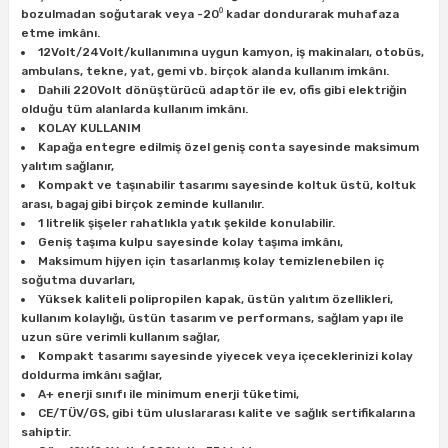
bozulmadan soğutarak veya -20⁰ kadar dondurarak muhafaza
etme imkânı.
12Volt/24Volt/kullanımına uygun kamyon, iş makinaları, otobüs,
ambulans, tekne, yat, gemi vb. birçok alanda kullanım imkânı.
Dahili 220Volt dönüştürücü adaptör ile ev, ofis gibi elektriğin
olduğu tüm alanlarda kullanım imkânı.
KOLAY KULLANIM
Kapağa entegre edilmiş özel geniş conta sayesinde maksimum
yalıtım sağlanır,
Kompakt ve taşınabilir tasarımı sayesinde koltuk üstü, koltuk
arası, bagaj gibi birçok zeminde kullanılır.
1 litrelik şişeler rahatlıkla yatık şekilde konulabilir.
Geniş taşıma kulpu sayesinde kolay taşıma imkânı,
Maksimum hijyen için tasarlanmış kolay temizlenebilen iç
soğutma duvarları,
Yüksek kaliteli polipropilen kapak, üstün yalıtım özellikleri,
kullanım kolaylığı, üstün tasarım ve performans, sağlam yapı ile
uzun süre verimli kullanım sağlar,
Kompakt tasarımı sayesinde yiyecek veya içeceklerinizi kolay
doldurma imkânı sağlar,
A+ enerji sınıfı ile minimum enerji tüketimi,
CE/TÜV/GS, gibi tüm uluslararası kalite ve sağlık sertifikalarına
sahiptir.