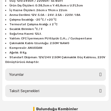
Güç: 12V/24Volt / 220Volt- 55 Watt
Ürün Dış Ölçüleri: G:38,3cm x Y:45,8cm x U:31,3cm
İç Hazne Ölçüleri: 26cm x 19cm x 22cm
Anma Gerilimi: 12V: 5.0A – 24V: 2.5A – 220V: 1.8A
Çalışma Sıcaklığı: -20 ⁰C / +20 ⁰C
Termostat Çalışma Aralığı: ± 2 ⁰C
Sıcaklık Birimleri: ⁰C / F
Soğutma Hacmi: 12Lt.
Yalıtım: CFC İçermeyen PU Köpük C₅H₁₀ / Cyclopentane
Çakmaklık Kablo Uzunluğu: 2.50M 16AWG
Kompresör: ANUODAN
Ağırlık: 8 Kg.
Standart Ekipman: 12V/24V 2.50M Çakmaklık Güç Kablosu, 220V
Dönüştürücü Adaptör.
Yorumlar
Taksit Seçenekleri
Bu ürüne ilk yorumu siz yapın!
Bulunduğu Kombinler
Yorum Yaz