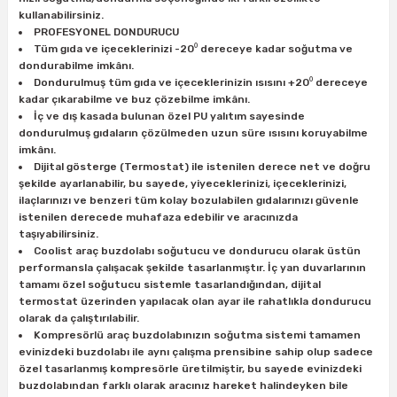
kullanabilirsiniz.
PROFESYONEL DONDURUCU
Tüm gıda ve içeceklerinizi -20⁰ dereceye kadar soğutma ve
ri
inası
dondurabilme imkânı.
Dondurulmuş tüm gıda ve içeceklerinizin ısısını +20⁰ dereceye
sı Tabanı
kadar çıkarabilme ve buz çözebilme imkânı.
İç ve dış kasada bulunan özel PU yalıtım sayesinde
dondurulmuş gıdaların çözülmeden uzun süre ısısını koruyabilme
ancası
imkânı.
Dijital gösterge (Termostat) ile istenilen derece net ve doğru
sı
şekilde ayarlanabilir, bu sayede, yiyeceklerinizi, içeceklerinizi,
ilaçlarınızı ve benzeri tüm kolay bozulabilen gıdalarınızı güvenle
istenilen derecede muhafaza edebilir ve aracınızda
taşıyabilirsiniz.
Coolist araç buzdolabı soğutucu ve dondurucu olarak üstün
performansla çalışacak şekilde tasarlanmıştır. İç yan duvarlarının
lı-Zemin Yıkama
tamamı özel soğutucu sistemle tasarlandığından, dijital
termostat üzerinden yapılacak olan ayar ile rahatlıkla dondurucu
olarak da çalıştırılabilir.
Kompresörlü araç buzdolabınızın soğutma sistemi tamamen
evinizdeki buzdolabı ile aynı çalışma prensibine sahip olup sadece
i
özel tasarlanmış kompresörle üretilmiştir, bu sayede evinizdeki
buzdolabından farklı olarak aracınız hareket halindeyken bile