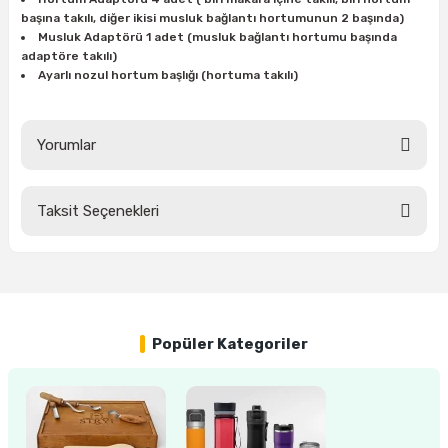
ları
rbün
Marangoz Tezgahları
başına takılı, diğer ikisi musluk bağlantı hortumunun 2 başında)
Musluk Adaptörü 1 adet (musluk bağlantı hortumu başında
adaptöre takılı)
ra
e
Rende Çeşitleri
Ayarlı nozul hortum başlığı (hortuma takılı)
e Mat
p Ucu
a
Taşlama İçin Ahşap Oyma Aparatları
Yorumlar
r
ap Ucu
Torna Bıçakları
Taksit Seçenekleri
ski - Kargaburun
arları
Bu ürüne ilk yorumu siz yapın!
i
lmas Panç
Yorum Yaz
estere Ucu
Popüler Kategoriler
ı
kinası