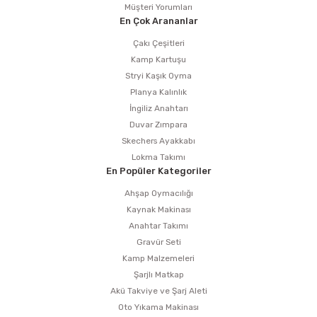
Müşteri Yorumları
En Çok Arananlar
Çakı Çeşitleri
Kamp Kartuşu
Stryi Kaşık Oyma
Planya Kalınlık
İngiliz Anahtarı
Duvar Zımpara
Skechers Ayakkabı
Lokma Takımı
En Popüler Kategoriler
Ahşap Oymacılığı
Kaynak Makinası
Anahtar Takımı
Gravür Seti
Kamp Malzemeleri
Şarjlı Matkap
Akü Takviye ve Şarj Aleti
Oto Yıkama Makinası