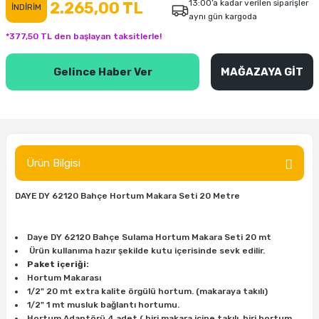
13:00’a kadar verilen siparişler
2.265,00 TL
İNDİRİM
aynı gün kargoda
inası
şitleri
Makinası
ünleri
Maşalı Boru Anahtarı
Ahşap Yontma Bıçağı (Carving Knife)
Outdoor T-Shirt
*377,50 TL den başlayan taksitlerle!
kinası
 & Mastik
ı
inası
Yıldız Anahtar
Balon Zımpara
Gelince Haber Ver
MAĞAZAYA GİT
tleri
a Taşı
akinası
Bileme Ekipmanları
tleri
İçin Keski Murçlar
 Tabancası
Diğer Marangoz Ürünleri
sı
si
ap Ucu
Japon Testereleri
Ürün Bilgisi
ırını
rları
ı
Kaşık ve Kuksa Oyma Aletleri
DAYE DY 62120 Bahçe Hortum Makara Seti 20 Metre
 Kesici
a
kinası
uarları
Kutu Oymacılığı (Chip Carving)
Daye DY 62120 Bahçe Sulama Hortum Makara Seti 20 mt
Ürün kullanıma hazır şekilde kutu içerisinde sevk edilir.
i
re
Marangoz Çekici ve Ahşap Tokmak
Paket içeriği:
Hortum Makarası
1/2" 20 mt extra kalite örgülü hortum. (makaraya takılı)
leri
inası Bıçakları
inası
Marangoz Ölçü Aletleri
1/2" 1 mt musluk bağlantı hortumu.
Hortum Adaptörü 4 adet ( biri makara içine takılı, biri hortum