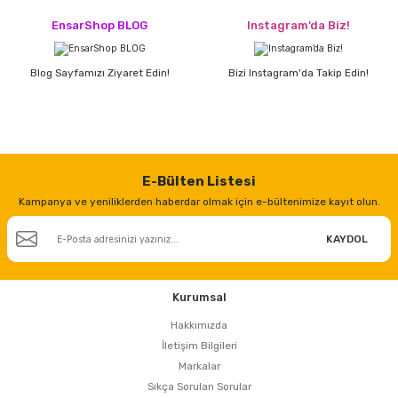
estere
EnsarShop BLOG
Instagram’da Biz!
a
Blog Sayfamızı Ziyaret Edin!
Bizi Instagram'da Takip Edin!
nası
ı
E-Bülten Listesi
Kampanya ve yeniliklerden haberdar olmak için e-bültenimize kayıt olun.
Çakma Makinası
KAYDOL
sı
Kurumsal
Hakkımızda
İletişim Bilgileri
Markalar
Sıkça Sorulan Sorular