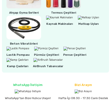
Ahşap Oyma Setleri
Termos Çeşitleri
ri
inası
Kaynak Makinaları
Matkap Uçları
sı Tabanı
ancası
Beton Vibratörleri
sı
Lastik Pompası
Pürmüz Çeşitleri
Pense Çeşitleri
Kamp Çadırları
AirBrush Tabancalar
lı-Zemin Yıkama
WhatsApp İletişim
Bizi Arayın
WhatsApp'tan Bize Hızlıca Ulaşın!
Hafta İçi 08:30 - 17:30 Canlı Destek
i