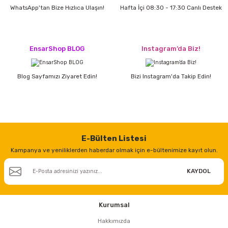
estere
WhatsApp'tan Bize Hızlıca Ulaşın!
Hafta İçi 08:30 - 17:30 Canlı Destek
a
EnsarShop BLOG
Instagram’da Biz!
nası
ı
Blog Sayfamızı Ziyaret Edin!
Bizi Instagram'da Takip Edin!
Çakma Makinası
E-Bülten Listesi
Kampanya ve yeniliklerden haberdar olmak için e-bültenimize kayıt olun.
sı
KAYDOL
Kurumsal
Hakkımızda