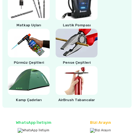
ri
inası
Matkap Uçları
Lastik Pompası
sı Tabanı
ancası
sı
Pürmüz Çeşitleri
Pense Çeşitleri
lı-Zemin Yıkama
Kamp Çadırları
AirBrush Tabancalar
i
WhatsApp İletişim
Bizi Arayın