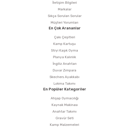
İletişim Bilgileri
Markalar
Sıkça Sorulan Sorular
Müşteri Yorumları
En Çok Arananlar
Çakı Çeşitleri
Kamp Kartuşu
Stryi Kaşık Oyma
Planya Kalınlık
İngiliz Anahtarı
Duvar Zımpara
Skechers Ayakkabı
Lokma Takımı
En Popüler Kategoriler
Ahşap Oymacılığı
Kaynak Makinası
Anahtar Takımı
Gravür Seti
Kamp Malzemeleri