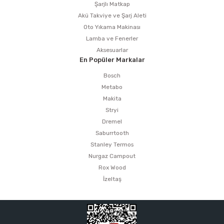
Şarjlı Matkap
Akü Takviye ve Şarj Aleti
Oto Yıkama Makinası
Lamba ve Fenerler
Aksesuarlar
En Popüler Markalar
Bosch
Metabo
Makita
Stryi
Dremel
Saburrtooth
Stanley Termos
Nurgaz Campout
Rox Wood
İzeltaş