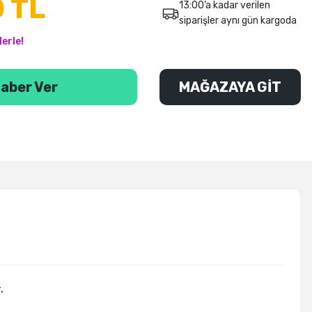
 TL
13:00’a kadar verilen
siparişler aynı gün kargoda
erle!
aber Ver
MAĞAZAYA GİT
.