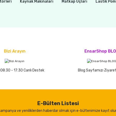
törleri
Kaynak Makinaları
Matkap Uçları
Lastik Pom
Bizi Arayın
EnsarShop BL
 08:30 - 17:30 Canlı Destek
Blog Sayfamızı Ziyaret
E-Bülten Listesi
ampanya ve yeniliklerden haberdar olmak için e-bültenimize kayıt olu