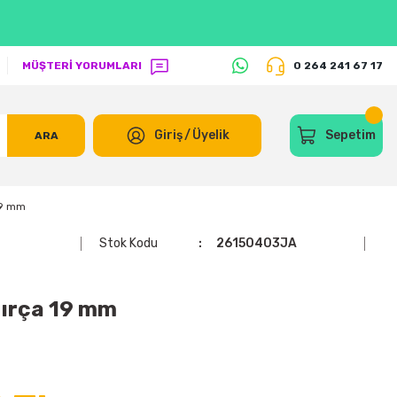
MÜŞTERİ YORUMLARI
0 264 241 67 17
Giriş
/
Üyelik
Sepetim
ARA
19 mm
Stok Kodu
26150403JA
Fırça 19 mm