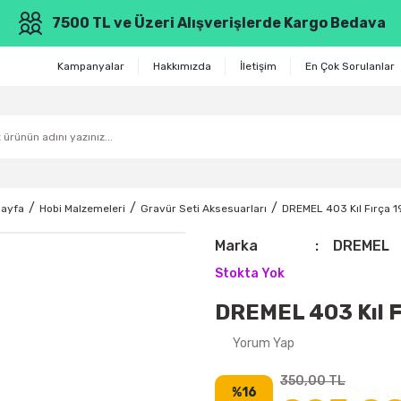
7500 TL ve Üzeri Alışverişlerde Kargo Bedava
Kampanyalar
Hakkımızda
İletişim
En Çok Sorulanlar
ayfa
Hobi Malzemeleri
Gravür Seti Aksesuarları
DREMEL 403 Kıl Fırça 
Marka
DREMEL
Stokta Yok
DREMEL 403 Kıl 
Yorum Yap
350,00 TL
%16