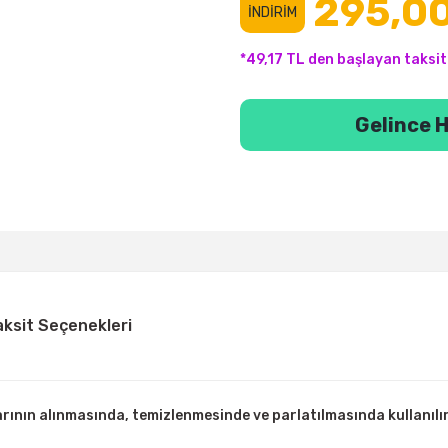
295,00
İNDİRİM
*49,17 TL den başlayan taksitl
Gelince H
aksit Seçenekleri
rının alınmasında, temizlenmesinde ve parlatılmasında kullanılır