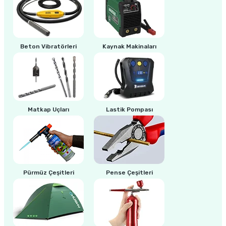
ri
inası
Beton Vibratörleri
Kaynak Makinaları
sı Tabanı
ancası
sı
Matkap Uçları
Lastik Pompası
lı-Zemin Yıkama
Pürmüz Çeşitleri
Pense Çeşitleri
i