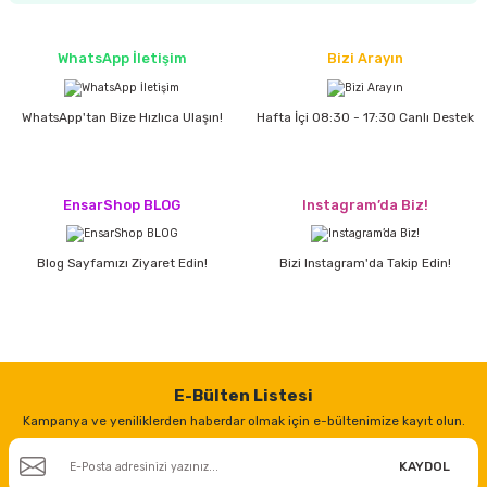
WhatsApp İletişim
Bizi Arayın
ri
inası
sı Tabanı
WhatsApp'tan Bize Hızlıca Ulaşın!
Hafta İçi 08:30 - 17:30 Canlı Destek
ancası
EnsarShop BLOG
Instagram’da Biz!
sı
Blog Sayfamızı Ziyaret Edin!
Bizi Instagram'da Takip Edin!
lı-Zemin Yıkama
E-Bülten Listesi
Kampanya ve yeniliklerden haberdar olmak için e-bültenimize kayıt olun.
i
KAYDOL