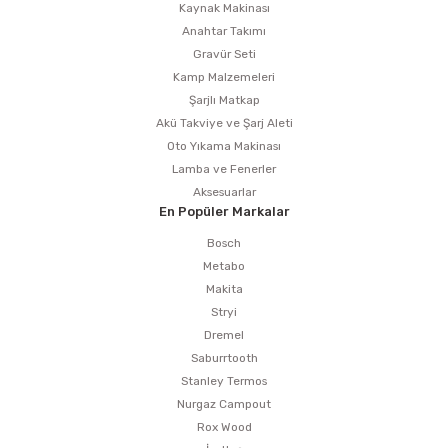
Kaynak Makinası
Anahtar Takımı
Gravür Seti
Kamp Malzemeleri
Şarjlı Matkap
Akü Takviye ve Şarj Aleti
Oto Yıkama Makinası
Lamba ve Fenerler
Aksesuarlar
En Popüler Markalar
Bosch
Metabo
Makita
Stryi
Dremel
Saburrtooth
Stanley Termos
Nurgaz Campout
Rox Wood