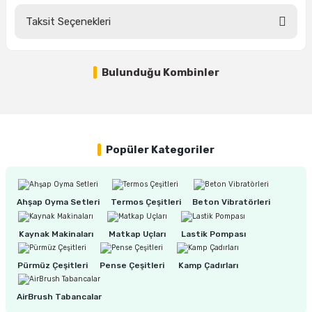
ları
rbün
Marangoz Tezgahları
Taksit Seçenekleri
Bu ürüne ilk yorumu siz yapın!
ra
e
Rende Çeşitleri
Bulunduğu Kombinler
Yorum Yaz
e Mat
p Ucu
a
Taşlama İçin Ahşap Oyma Aparatları
%25
BOSCH Gluepen Şarjlı Sıcak Silikon Tabancası
r
ap Ucu
Torna Bıçakları
ski - Kargaburun
arları
Popüler Kategoriler
3.180,00 TL
2.385,00 TL
i
lmas Panç
Ahşap Oyma Setleri
Termos Çeşitleri
Beton Vibratörleri
estere Ucu
Kaynak Makinaları
Matkap Uçları
Lastik Pompası
ı
Pürmüz Çeşitleri
Pense Çeşitleri
Kamp Çadırları
kinası
AirBrush Tabancalar