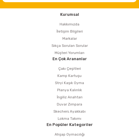
estere
Kurumsal
a
Hakkımızda
nası
İletişim Bilgileri
Markalar
Sıkça Sorulan Sorular
ı
Müşteri Yorumları
En Çok Arananlar
Çakı Çeşitleri
Kamp Kartuşu
Çakma Makinası
Stryi Kaşık Oyma
Planya Kalınlık
sı
İngiliz Anahtarı
Duvar Zımpara
Skechers Ayakkabı
Lokma Takımı
En Popüler Kategoriler
Ahşap Oymacılığı