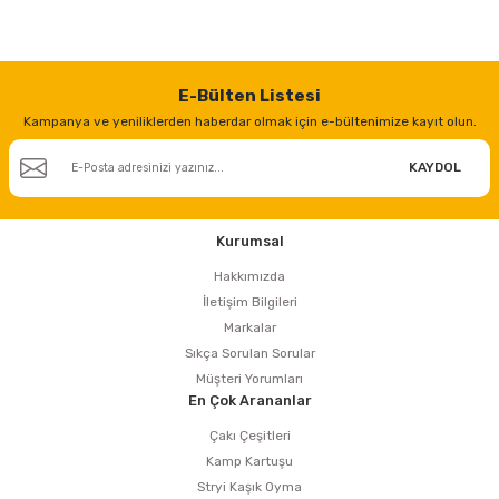
estere
a
E-Bülten Listesi
nası
Kampanya ve yeniliklerden haberdar olmak için e-bültenimize kayıt olun.
ı
KAYDOL
Kurumsal
Çakma Makinası
Hakkımızda
İletişim Bilgileri
Markalar
sı
Sıkça Sorulan Sorular
Müşteri Yorumları
En Çok Arananlar
Çakı Çeşitleri
Kamp Kartuşu
Stryi Kaşık Oyma