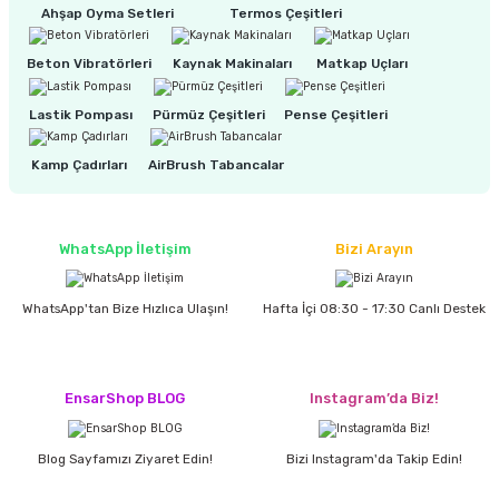
Ahşap Oyma Setleri
Termos Çeşitleri
Beton Vibratörleri
Kaynak Makinaları
Matkap Uçları
ri
inası
Lastik Pompası
Pürmüz Çeşitleri
Pense Çeşitleri
sı Tabanı
Kamp Çadırları
AirBrush Tabancalar
ancası
sı
WhatsApp İletişim
Bizi Arayın
WhatsApp'tan Bize Hızlıca Ulaşın!
Hafta İçi 08:30 - 17:30 Canlı Destek
lı-Zemin Yıkama
EnsarShop BLOG
Instagram’da Biz!
i
Blog Sayfamızı Ziyaret Edin!
Bizi Instagram'da Takip Edin!