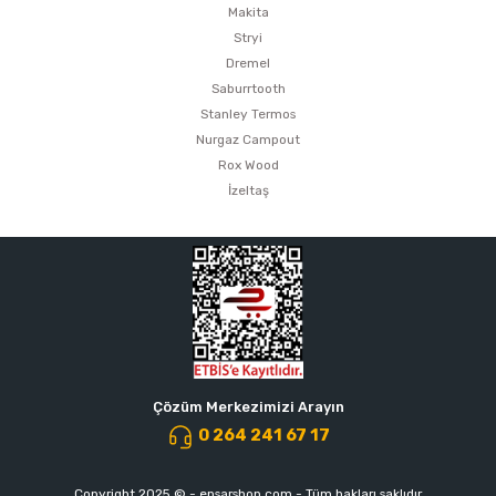
Makita
Stryi
Dremel
Saburrtooth
Stanley Termos
Nurgaz Campout
Rox Wood
İzeltaş
Çözüm Merkezimizi Arayın
0 264 241 67 17
Copyright 2025 © - ensarshop.com - Tüm hakları saklıdır