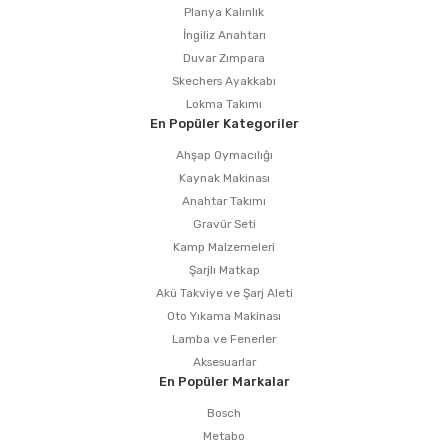
Planya Kalınlık
İngiliz Anahtarı
Duvar Zımpara
Skechers Ayakkabı
Lokma Takımı
En Popüler Kategoriler
Ahşap Oymacılığı
Kaynak Makinası
Anahtar Takımı
Gravür Seti
Kamp Malzemeleri
Şarjlı Matkap
Akü Takviye ve Şarj Aleti
Oto Yıkama Makinası
Lamba ve Fenerler
Aksesuarlar
En Popüler Markalar
Bosch
Metabo