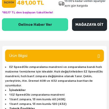
13:00’a kadar verilen siparişler
481,00 TL
İNDİRİM
aynı gün kargoda
inası
şitleri
Makinası
ünleri
Maşalı Boru Anahtarı
Ahşap Yontma Bıçağı (Carving Knife)
Outdoor T-Shirt
*80,17 TL den başlayan taksitlerle!
kinası
 & Mastik
ı
inası
Yıldız Anahtar
Balon Zımpara
Gelince Haber Ver
MAĞAZAYA GİT
tleri
a Taşı
akinası
Bileme Ekipmanları
tleri
İçin Keski Murçlar
 Tabancası
Diğer Marangoz Ürünleri
sı
si
ap Ucu
Japon Testereleri
Ürün Bilgisi
ırını
rları
ı
Kaşık ve Kuksa Oyma Aletleri
EZ SpeedClic zımparalama mandreni ve zımparalama bandı hızlı
malzeme temizleme için idealdir. Hızlı değiştirilebilen EZ SpeedClic
mandreni, hızlı bant zımpara değişimine olanak tanır. Çekin,
 Kesici
a
kinası
uarları
Kutu Oymacılığı (Chip Carving)
yerleştirin, itin. Dremel 408 ve 432 zımparalama bantları ile
uyumludur.
i
re
Marangoz Çekici ve Ahşap Tokmak
İçindekiler
1 EZ SpeedClic zımparalama mandreni
1 bant zımpara, 13 mm kumlu 60 (408)
leri
inası Bıçakları
inası
Marangoz Ölçü Aletleri
1 bant zımpara, 13 mm kumlu 120 (432)
Teknik Özellikler