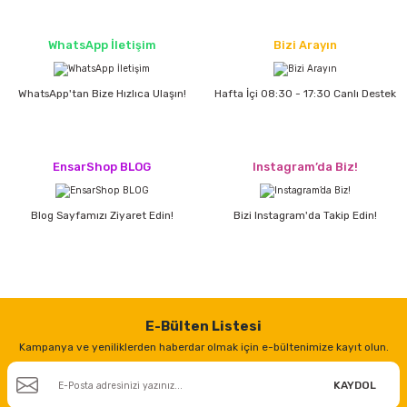
WhatsApp İletişim
Bizi Arayın
ri
inası
WhatsApp'tan Bize Hızlıca Ulaşın!
Hafta İçi 08:30 - 17:30 Canlı Destek
sı Tabanı
ancası
EnsarShop BLOG
Instagram’da Biz!
sı
Blog Sayfamızı Ziyaret Edin!
Bizi Instagram'da Takip Edin!
lı-Zemin Yıkama
E-Bülten Listesi
Kampanya ve yeniliklerden haberdar olmak için e-bültenimize kayıt olun.
i
KAYDOL