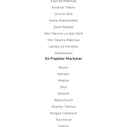
Kaynak Makinası
Anahtar Takımı
Gravür Seti
Kamp Malzemeleri
Şarjlı Matkap
Akü Takviye ve Şarj Aleti
Oto Yıkama Makinası
Lamba ve Fenerler
Aksesuarlar
En Popüler Markalar
Bosch
Metabo
Makita
Stryi
Dremel
Saburrtooth
Stanley Termos
Nurgaz Campout
Rox Wood
İzeltaş