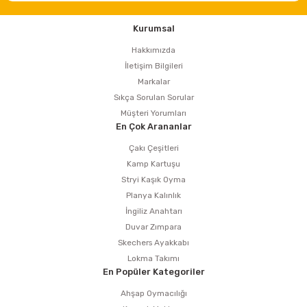
estere
Kurumsal
a
Hakkımızda
İletişim Bilgileri
nası
Markalar
Sıkça Sorulan Sorular
ı
Müşteri Yorumları
En Çok Arananlar
Çakı Çeşitleri
Kamp Kartuşu
Çakma Makinası
Stryi Kaşık Oyma
Planya Kalınlık
sı
İngiliz Anahtarı
Duvar Zımpara
Skechers Ayakkabı
Lokma Takımı
En Popüler Kategoriler
Ahşap Oymacılığı