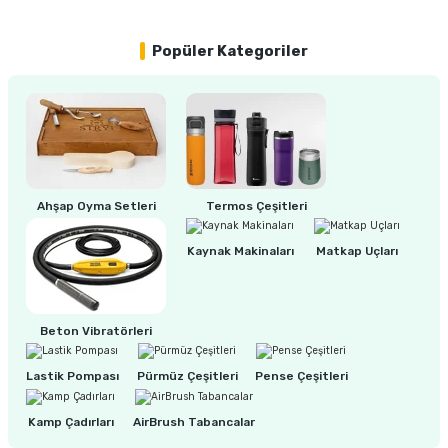
ları
rbün
Marangoz Tezgahları
Popüler Kategoriler
ra
e
Rende Çeşitleri
e Mat
p Ucu
a
Taşlama İçin Ahşap Oyma Aparatları
r
ap Ucu
Torna Bıçakları
Ahşap Oyma Setleri
Termos Çeşitleri
ski - Kargaburun
arları
Kaynak Makinaları
Matkap Uçları
i
lmas Panç
estere Ucu
Beton Vibratörleri
ı
Lastik Pompası
Pürmüz Çeşitleri
Pense Çeşitleri
kinası
Kamp Çadırları
AirBrush Tabancalar