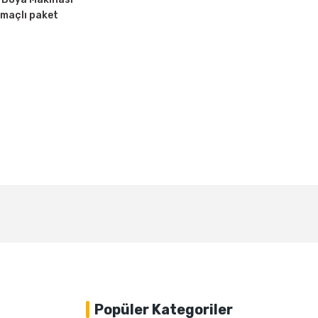
 amaçlı paket
Bu ürüne ilk yorumu siz yapın!
Yorum Yaz
Popüler Kategoriler