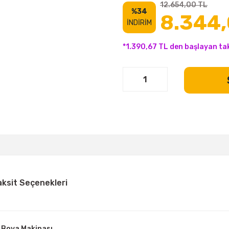
12.654,00 TL
%34
8.344,
İNDİRİM
*1.390,67 TL den başlayan tak
aksit Seçenekleri
i Boya Makinası