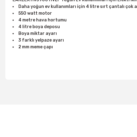
Daha yoğun ev kullanımları için 4 litre sırt çantalı çok
550 watt motor
4 metre hava hortumu
4 litre boya deposu
Boya miktar ayarı
3 farklı yelpaze ayarı
2 mm meme çapı