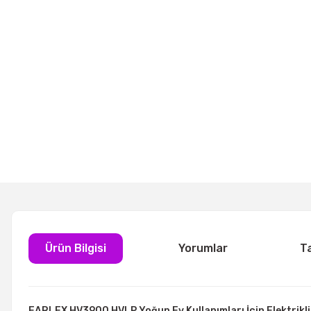
Ürün Bilgisi
Yorumlar
T
EARLEX HV3900 HVLP Yoğun Ev Kullanımları İçin Elektrikl