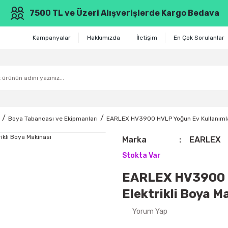
7500 TL ve Üzeri Alışverişlerde Kargo Bedava
Kampanyalar
Hakkımızda
İletişim
En Çok Sorulanlar
Boya Tabancası ve Ekipmanları
EARLEX HV3900 HVLP Yoğun Ev Kullanımları
Marka
EARLEX
Stokta Var
EARLEX HV3900 HV
Elektrikli Boya M
Yorum Yap