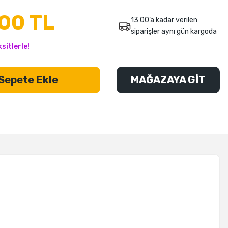
00 TL
13:00’a kadar verilen
siparişler aynı gün kargoda
sitlerle!
Sepete Ekle
MAĞAZAYA GİT