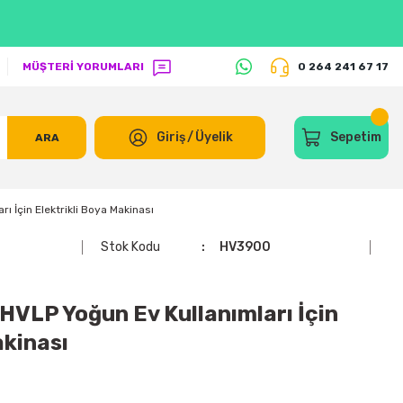
MÜŞTERİ YORUMLARI
0 264 241 67 17
Giriş
/
Üyelik
Sepetim
ARA
 İçin Elektrikli Boya Makinası
Stok Kodu
HV3900
LP Yoğun Ev Kullanımları İçin
akinası