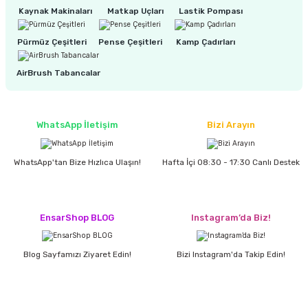
Kaynak Makinaları
Matkap Uçları
Lastik Pompası
ri
inası
Pürmüz Çeşitleri
Pense Çeşitleri
Kamp Çadırları
AirBrush Tabancalar
sı Tabanı
ancası
WhatsApp İletişim
Bizi Arayın
sı
WhatsApp'tan Bize Hızlıca Ulaşın!
Hafta İçi 08:30 - 17:30 Canlı Destek
lı-Zemin Yıkama
EnsarShop BLOG
Instagram’da Biz!
Blog Sayfamızı Ziyaret Edin!
Bizi Instagram'da Takip Edin!
i