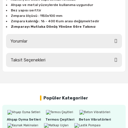
ları
rbün
Marangoz Tezgahları
Ahşap ve metal yüzeylerde kullanıma uygundur
Bez yapısı serttir
Zımpara ölçüsü : 1150x100 mm
ra
e
Rende Çeşitleri
Zımpara kalınlığı : 16 - 400 Kum arası değişmektedir
Zımparayı Mutlaka Dönüş Yönüne Göre Takınız
e Mat
p Ucu
a
Taşlama İçin Ahşap Oyma Aparatları
Yorumlar
r
ap Ucu
Torna Bıçakları
Taksit Seçenekleri
ski - Kargaburun
arları
Bu ürüne ilk yorumu siz yapın!
i
lmas Panç
Yorum Yaz
estere Ucu
Popüler Kategoriler
ı
kinası
Ahşap Oyma Setleri
Termos Çeşitleri
Beton Vibratörleri