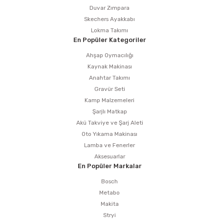
Duvar Zımpara
Skechers Ayakkabı
Lokma Takımı
En Popüler Kategoriler
Ahşap Oymacılığı
Kaynak Makinası
Anahtar Takımı
Gravür Seti
Kamp Malzemeleri
Şarjlı Matkap
Akü Takviye ve Şarj Aleti
Oto Yıkama Makinası
Lamba ve Fenerler
Aksesuarlar
En Popüler Markalar
Bosch
Metabo
Makita
Stryi