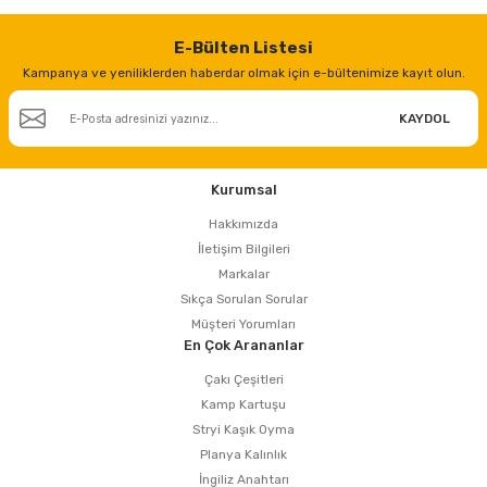
estere
E-Bülten Listesi
a
Kampanya ve yeniliklerden haberdar olmak için e-bültenimize kayıt olun.
nası
KAYDOL
ı
Kurumsal
Hakkımızda
İletişim Bilgileri
Çakma Makinası
Markalar
Sıkça Sorulan Sorular
sı
Müşteri Yorumları
En Çok Arananlar
Çakı Çeşitleri
Kamp Kartuşu
Stryi Kaşık Oyma
Planya Kalınlık
İngiliz Anahtarı