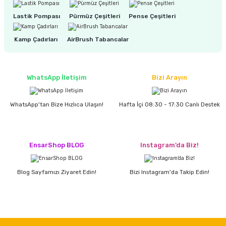
estere
Lastik Pompası
Pürmüz Çeşitleri
Pense Çeşitleri
a
Kamp Çadırları
AirBrush Tabancalar
nası
ı
WhatsApp İletişim
Bizi Arayın
WhatsApp'tan Bize Hızlıca Ulaşın!
Hafta İçi 08:30 - 17:30 Canlı Destek
Çakma Makinası
EnsarShop BLOG
Instagram’da Biz!
sı
Blog Sayfamızı Ziyaret Edin!
Bizi Instagram'da Takip Edin!