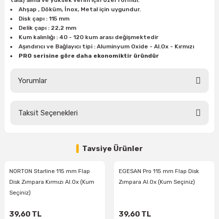
talaş alma ve yüksek verim için özel formül.
ları
rbün
Marangoz Tezgahları
Ahşap , Döküm, İnox, Metal için uygundur.
Disk çapı : 115 mm
Delik çapı : 22,2 mm
ra
e
Rende Çeşitleri
Kum kalınlığı : 40 - 120 kum arası değişmektedir
Aşındırıcı ve Bağlayıcı tipi : Aluminyum Oxide - Al.Ox - Kırmızı
e Mat
p Ucu
a
PRO serisine göre daha ekonomiktir üründür
Taşlama İçin Ahşap Oyma Aparatları
r
ap Ucu
Yorumlar
Torna Bıçakları
ski - Kargaburun
arları
Taksit Seçenekleri
Bu ürüne ilk yorumu siz yapın!
i
lmas Panç
Tavsiye Ürünler
Yorum Yaz
estere Ucu
NORTON Starline 115 mm Flap
EGESAN Pro 115 mm Flap Disk
ı
Disk Zımpara Kırmızı Al.Ox (Kum
Zımpara Al.Ox (Kum Seçiniz)
Seçiniz)
kinası
39,60 TL
39,60 TL