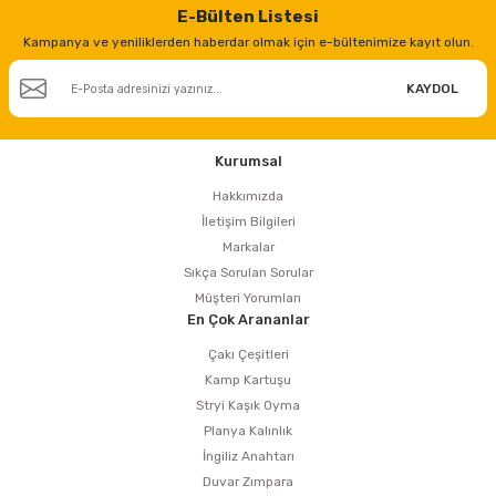
E-Bülten Listesi
Kampanya ve yeniliklerden haberdar olmak için e-bültenimize kayıt olun.
KAYDOL
Kurumsal
Hakkımızda
İletişim Bilgileri
Markalar
Sıkça Sorulan Sorular
Müşteri Yorumları
En Çok Arananlar
Çakı Çeşitleri
Kamp Kartuşu
Stryi Kaşık Oyma
Planya Kalınlık
İngiliz Anahtarı
Duvar Zımpara