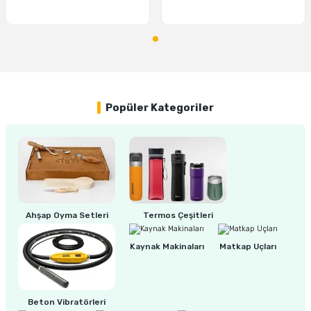
ri
inası
sı Tabanı
Popüler Kategoriler
ancası
sı
lı-Zemin Yıkama
Ahşap Oyma Setleri
Termos Çeşitleri
Kaynak Makinaları
Matkap Uçları
i
Beton Vibratörleri