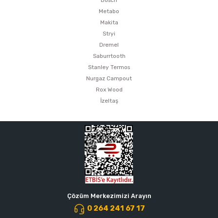
Metabo
Makita
Stryi
Dremel
Saburrtooth
Stanley Termos
Nurgaz Campout
Rox Wood
İzeltaş
Çözüm Merkezimizi Arayın
0 264 241 67 17