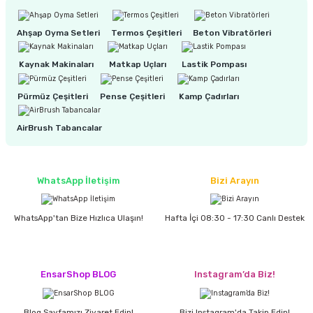
Ahşap Oyma Setleri
Termos Çeşitleri
Beton Vibratörleri
ri
inası
Kaynak Makinaları
Matkap Uçları
Lastik Pompası
sı Tabanı
Pürmüz Çeşitleri
Pense Çeşitleri
Kamp Çadırları
ancası
AirBrush Tabancalar
sı
WhatsApp İletişim
Bizi Arayın
lı-Zemin Yıkama
WhatsApp'tan Bize Hızlıca Ulaşın!
Hafta İçi 08:30 - 17:30 Canlı Destek
EnsarShop BLOG
Instagram’da Biz!
i
Blog Sayfamızı Ziyaret Edin!
Bizi Instagram'da Takip Edin!