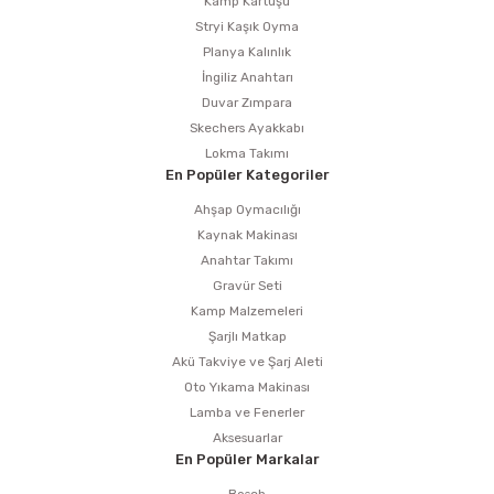
Kamp Kartuşu
Stryi Kaşık Oyma
Planya Kalınlık
İngiliz Anahtarı
Duvar Zımpara
Skechers Ayakkabı
Lokma Takımı
En Popüler Kategoriler
Ahşap Oymacılığı
Kaynak Makinası
Anahtar Takımı
Gravür Seti
Kamp Malzemeleri
Şarjlı Matkap
Akü Takviye ve Şarj Aleti
Oto Yıkama Makinası
Lamba ve Fenerler
Aksesuarlar
En Popüler Markalar
Bosch