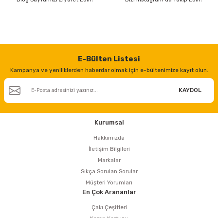
estere
a
nası
E-Bülten Listesi
Kampanya ve yeniliklerden haberdar olmak için e-bültenimize kayıt olun.
ı
KAYDOL
Çakma Makinası
Kurumsal
Hakkımızda
sı
İletişim Bilgileri
Markalar
Sıkça Sorulan Sorular
Müşteri Yorumları
En Çok Arananlar
Çakı Çeşitleri