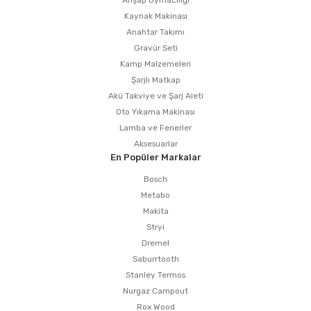
Ahşap Oymacılığı
Kaynak Makinası
Anahtar Takımı
Gravür Seti
Kamp Malzemeleri
Şarjlı Matkap
Akü Takviye ve Şarj Aleti
Oto Yıkama Makinası
Lamba ve Fenerler
Aksesuarlar
En Popüler Markalar
Bosch
Metabo
Makita
Stryi
Dremel
Saburrtooth
Stanley Termos
Nurgaz Campout
Rox Wood