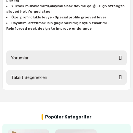
plating
ları
rbün
Marangoz Tezgahları
Yüksek mukavemetli,alaşımlı sıcak dövme çeliği -High strength
alloyed hot forged steel
Özel profil oluklu levye -Special profile grooved lever
ra
e
Rende Çeşitleri
Dayanımı arttırmak için güçlendirilmiş boyun tasarımı -
Reinforced neck design to improve endurance
e Mat
p Ucu
a
Taşlama İçin Ahşap Oyma Aparatları
r
ap Ucu
Torna Bıçakları
Yorumlar
ski - Kargaburun
arları
Taksit Seçenekleri
i
lmas Panç
Bu ürüne ilk yorumu siz yapın!
estere Ucu
Yorum Yaz
ı
Popüler Kategoriler
kinası