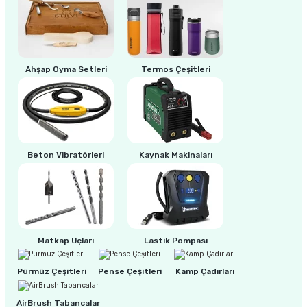
ri
inası
Ahşap Oyma Setleri
Termos Çeşitleri
sı Tabanı
ancası
sı
Beton Vibratörleri
Kaynak Makinaları
lı-Zemin Yıkama
Matkap Uçları
Lastik Pompası
Pürmüz Çeşitleri
Pense Çeşitleri
Kamp Çadırları
i
AirBrush Tabancalar