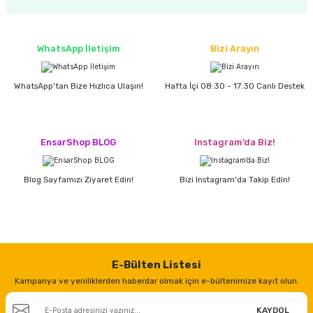
estere
a
WhatsApp İletişim
Bizi Arayın
nası
WhatsApp'tan Bize Hızlıca Ulaşın!
Hafta İçi 08:30 - 17:30 Canlı Destek
ı
EnsarShop BLOG
Instagram’da Biz!
Çakma Makinası
Blog Sayfamızı Ziyaret Edin!
Bizi Instagram'da Takip Edin!
sı
E-Bülten Listesi
Kampanya ve yeniliklerden haberdar olmak için e-bültenimize kayıt olun.
KAYDOL