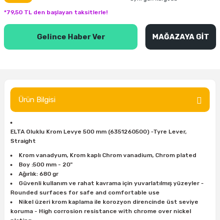
inası
şitleri
Makinası
ünleri
Maşalı Boru Anahtarı
Ahşap Yontma Bıçağı (Carving Knife)
Outdoor T-Shirt
*79,50 TL den başlayan taksitlerle!
kinası
 & Mastik
ı
inası
Yıldız Anahtar
Balon Zımpara
Gelince Haber Ver
MAĞAZAYA GİT
tleri
a Taşı
akinası
Bileme Ekipmanları
tleri
İçin Keski Murçlar
 Tabancası
Diğer Marangoz Ürünleri
Ürün Bilgisi
sı
si
ap Ucu
Japon Testereleri
ırını
rları
ı
ELTA Oluklu Krom Levye 500 mm (6351260500) -Tyre Lever,
Kaşık ve Kuksa Oyma Aletleri
Straight
Krom vanadyum, Krom kaplı Chrom vanadium, Chrom plated
 Kesici
a
kinası
uarları
Kutu Oymacılığı (Chip Carving)
Boy :500 mm - 20"
Ağırlık: 680 gr
i
re
Marangoz Çekici ve Ahşap Tokmak
Güvenli kullanım ve rahat kavrama için yuvarlatılmış yüzeyler -
Rounded surfaces for safe and comfortable use
Nikel üzeri krom kaplama ile korozyon direncinde üst seviye
leri
inası Bıçakları
inası
Marangoz Ölçü Aletleri
koruma - High corrosion resistance with chrome over nickel