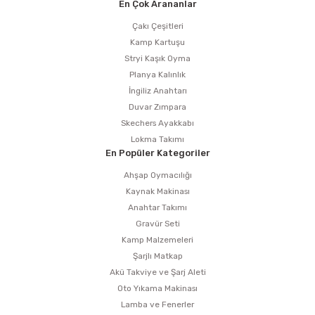
En Çok Arananlar
Çakı Çeşitleri
Kamp Kartuşu
Stryi Kaşık Oyma
Planya Kalınlık
İngiliz Anahtarı
Duvar Zımpara
Skechers Ayakkabı
Lokma Takımı
En Popüler Kategoriler
Ahşap Oymacılığı
Kaynak Makinası
Anahtar Takımı
Gravür Seti
Kamp Malzemeleri
Şarjlı Matkap
Akü Takviye ve Şarj Aleti
Oto Yıkama Makinası
Lamba ve Fenerler