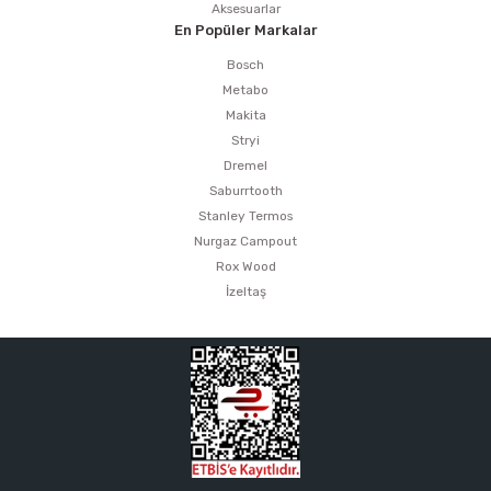
Aksesuarlar
En Popüler Markalar
Bosch
Metabo
Makita
Stryi
Dremel
Saburrtooth
Stanley Termos
Nurgaz Campout
Rox Wood
İzeltaş