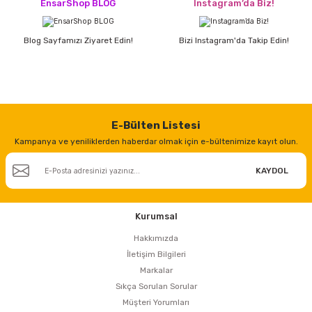
estere
EnsarShop BLOG
Instagram’da Biz!
a
Blog Sayfamızı Ziyaret Edin!
Bizi Instagram'da Takip Edin!
nası
ı
E-Bülten Listesi
Kampanya ve yeniliklerden haberdar olmak için e-bültenimize kayıt olun.
KAYDOL
Çakma Makinası
sı
Kurumsal
Hakkımızda
İletişim Bilgileri
Markalar
Sıkça Sorulan Sorular
Müşteri Yorumları