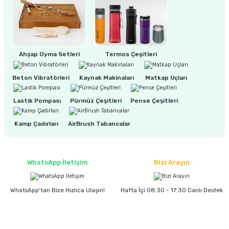
ri
inası
Ahşap Oyma Setleri
Termos Çeşitleri
sı Tabanı
Beton Vibratörleri
Kaynak Makinaları
Matkap Uçları
ancası
Lastik Pompası
Pürmüz Çeşitleri
Pense Çeşitleri
sı
Kamp Çadırları
AirBrush Tabancalar
lı-Zemin Yıkama
WhatsApp İletişim
Bizi Arayın
WhatsApp'tan Bize Hızlıca Ulaşın!
Hafta İçi 08:30 - 17:30 Canlı Destek
i