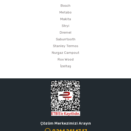
Bosch
Metabo
Makita
Stryi
Dremel
Saburrtooth
Stanley Termos
Nurgaz Campout
Rox Wood
İzeltaş
Çözüm Merkezimizi Arayın
0 264 241 67 17