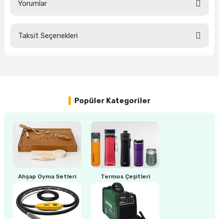
Yorumlar
ri
inası
Taksit Seçenekleri
Bu ürüne ilk yorumu siz yapın!
sı Tabanı
Yorum Yaz
ancası
Popüler Kategoriler
sı
lı-Zemin Yıkama
Ahşap Oyma Setleri
Termos Çeşitleri
i