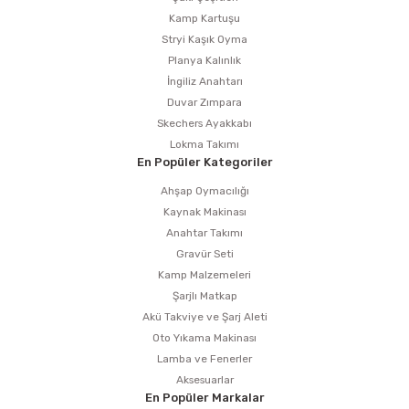
Kamp Kartuşu
Stryi Kaşık Oyma
Planya Kalınlık
İngiliz Anahtarı
Duvar Zımpara
Skechers Ayakkabı
Lokma Takımı
En Popüler Kategoriler
Ahşap Oymacılığı
Kaynak Makinası
Anahtar Takımı
Gravür Seti
Kamp Malzemeleri
Şarjlı Matkap
Akü Takviye ve Şarj Aleti
Oto Yıkama Makinası
Lamba ve Fenerler
Aksesuarlar
En Popüler Markalar