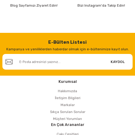
Blog Sayfamızı Ziyaret Edin!
Bizi Instagram'da Takip Edin!
E-Bülten Listesi
Kampanya ve yeniliklerden haberdar olmak için e-bültenimize kayıt olun.
KAYDOL
Kurumsal
Hakkımızda
İletişim Bilgileri
Markalar
Sıkça Sorulan Sorular
Müşteri Yorumları
En Çok Arananlar
Çakı Çeşitleri