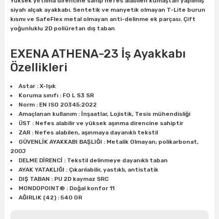
Yüksek yırtılma direncine sahip nefes alabilen kumaştan yapılmış
ları
rbün
Marangoz Tezgahları
siyah alçak ayakkabı. Sentetik ve manyetik olmayan T-Lite burun
kısmı ve SafeFlex metal olmayan anti-delinme ek parçası. Çift
yoğunluklu 2D poliüretan dış taban
ra
e
Rende Çeşitleri
EXENA ATHENA-23 İş Ayakkabı
e Mat
p Ucu
a
Taşlama İçin Ahşap Oyma Aparatları
Özellikleri
r
ap Ucu
Torna Bıçakları
Astar : X-Işık
Koruma sınıfı : FO L S3 SR
ski - Kargaburun
arları
Norm : EN ISO 20345:2022
Amaçlanan kullanım : İnşaatlar, Lojistik, Tesis mühendisliği
ÜST : Nefes alabilir ve yüksek aşınma direncine sahiptir
i
lmas Panç
ZAR : Nefes alabilen, aşınmaya dayanıklı tekstil
GÜVENLİK AYAKKABI BAŞLIĞI : Metalik Olmayan; polikarbonat,
200J
estere Ucu
DELME DİRENCİ : Tekstil delinmeye dayanıklı taban
AYAK YATAKLIĞI : Çıkarılabilir, yastıklı, antistatik
ı
DIŞ TABAN : PU 2D kaymaz SRC
MONDOPOINT® : Doğal konfor 11
AĞIRLIK (42) : 540 GR
kinası