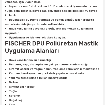
yalpazesi için uygun kılar.
ları
rbün
Marangoz Tezgahları
İnşaat ve endüstrideki her türlü sızdırmazlık işleminde beton,
tuğla, cam, plastik, boyalı sac, galvanize sac gibi pek çok yüzeyde
ra
e
kullanılır.
Rende Çeşitleri
Boyanabilir, büzülme yapmaz ve esnek olduğu için hareketli
metallerin birleşim yerlerinde kullanılabilir.
e Mat
p Ucu
a
Taşlama İçin Ahşap Oyma Aparatları
Hava koşullarına dayanıklı olduğu için dış mekan kullanımına
uygundur.
Uygulaması ve işlemesi oldukça kolaydır.
r
ap Ucu
Torna Bıçakları
FISCHER DPU Poliüretan Mastik
Uygulama Alanları
ski - Kargaburun
arları
Hava kanallarının sızdırmazlığı
i
lmas Panç
Pencere, kapı, dış cephe ve çatı penceresi sızdırmazlığı
Kiremit çatılar ve yağmur suyu toplama kanallarının montajında
estere Ucu
Karoser, konteyner ve prefabrik yapıların imalatında
Yapı malzemelerinde kullanıma uygundur
Beton
ı
Çimentolu harçlar
Tuğla
kinası
Seramik
Doğal taş
Cam