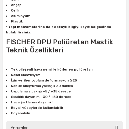
Ahşap
Çelik
Alüminyum
ri
inası
Plastik
* Yapı malzemelerine dair detaylı bilgiyi kayıt belgesinde
sı Tabanı
bulabilirsiniz.
FISCHER DPU Poliüretan Mastik
ancası
Teknik Özellikleri
sı
Tek bileşenli hava nemi ile kürlenen poliüretan
Kalıcı elastikiyet
İzin verilen toplam deformasyon %25
Kabuk oluşturma yaklaşık 60 dakika
lı-Zemin Yıkama
Uygulama sıcaklığı +5 / +35 derece
Sıcaklık dayanımı -30 / +80 derece
Hava şartlarına dayanıklı
Boyalı yüzeylerde kullanılabilir
Boyanabilir
i
Yorumlar