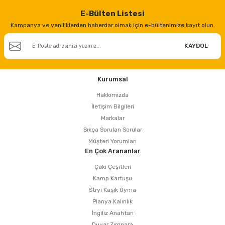
E-Bülten Listesi
Kampanya ve yeniliklerden haberdar olmak için e-bültenimize kayıt olun.
KAYDOL
Kurumsal
Hakkımızda
İletişim Bilgileri
Markalar
Sıkça Sorulan Sorular
Müşteri Yorumları
En Çok Arananlar
Çakı Çeşitleri
Kamp Kartuşu
Stryi Kaşık Oyma
Planya Kalınlık
İngiliz Anahtarı
Duvar Zımpara