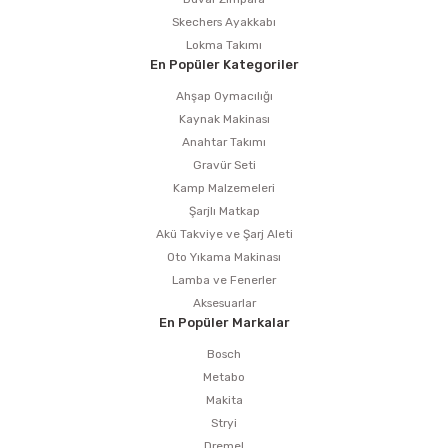
Skechers Ayakkabı
Lokma Takımı
En Popüler Kategoriler
Ahşap Oymacılığı
Kaynak Makinası
Anahtar Takımı
Gravür Seti
Kamp Malzemeleri
Şarjlı Matkap
Akü Takviye ve Şarj Aleti
Oto Yıkama Makinası
Lamba ve Fenerler
Aksesuarlar
En Popüler Markalar
Bosch
Metabo
Makita
Stryi
Dremel