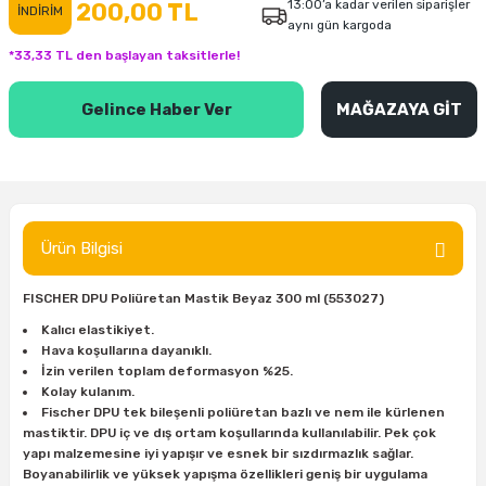
13:00’a kadar verilen siparişler
200,00 TL
İNDİRİM
aynı gün kargoda
inası
şitleri
Makinası
ünleri
Maşalı Boru Anahtarı
Ahşap Yontma Bıçağı (Carving Knife)
Outdoor T-Shirt
*33,33 TL den başlayan taksitlerle!
kinası
 & Mastik
ı
inası
Yıldız Anahtar
Balon Zımpara
Gelince Haber Ver
MAĞAZAYA GİT
tleri
a Taşı
akinası
Bileme Ekipmanları
tleri
İçin Keski Murçlar
 Tabancası
Diğer Marangoz Ürünleri
sı
si
ap Ucu
Japon Testereleri
Ürün Bilgisi
ırını
rları
ı
Kaşık ve Kuksa Oyma Aletleri
FISCHER DPU Poliüretan Mastik Beyaz 300 ml (553027)
Kalıcı elastikiyet.
 Kesici
a
kinası
uarları
Kutu Oymacılığı (Chip Carving)
Hava koşullarına dayanıklı.
İzin verilen toplam deformasyon %25.
Kolay kulanım.
i
re
Marangoz Çekici ve Ahşap Tokmak
Fischer DPU tek bileşenli poliüretan bazlı ve nem ile kürlenen
mastiktir. DPU iç ve dış ortam koşullarında kullanılabilir. Pek çok
leri
inası Bıçakları
inası
Marangoz Ölçü Aletleri
yapı malzemesine iyi yapışır ve esnek bir sızdırmazlık sağlar.
Boyanabilirlik ve yüksek yapışma özellikleri geniş bir uygulama