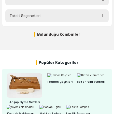
estere
a
Taksit Seçenekleri
Bu ürüne ilk yorumu siz yapın!
nası
Tükendi
Bulunduğu Kombinler
Yorum Yaz
ı
%10
ONEBOND PU40 280 ML Siyah Poliüretan Mastik
Popüler Kategoriler
Çakma Makinası
200,00 TL
180,00 TL
sı
Termos Çeşitleri
Beton Vibratörleri
Ahşap Oyma Setleri
Kaynak Makinaları
Matkap Uçları
Lastik Pompası