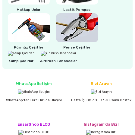
estere
Matkap Uçları
Lastik Pompası
a
nası
ı
Pürmüz Çeşitleri
Pense Çeşitleri
Kamp Çadırları
AirBrush Tabancalar
Çakma Makinası
WhatsApp İletişim
Bizi Arayın
sı
WhatsApp'tan Bize Hızlıca Ulaşın!
Hafta İçi 08:30 - 17:30 Canlı Destek
EnsarShop BLOG
Instagram’da Biz!