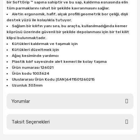
bir SoftGrip ™ sapına sahiptir ve bu sap, kaldırma esnasında elin
ları
rbün
Marangoz Tezgahları
tüm parmaklarını rahat bir şekilde kavranmasını sağlar.
Aletin ergonomik, hafif, alçak profilli geometrik bor çeliği, dişli
destek yüzü ile kolaylıkla tutuyor.
ra
e
Rende Çeşitleri
Sağlam bir kılıfın yanı sıra, bu araçta, kullanılmadığında kemer
köprüsü üzerinde güvenli bir şekilde depolanması için bir tel kilit
e Mat
p Ucu
a
Taşlama İçin Ahşap Oyma Aparatları
klipsi bulunmaktadır.
Kütükleri kaldırmak ve taşımak için
Kütükleri düzeltmek için
r
ap Ucu
Torna Bıçakları
Ağaç kesiminde yardımcı
Plastik kılıf sayesinde alet kemeri ile kolay taşıma
ski - Kargaburun
arları
Ürün numarası 126021
Ürün kodu 1003624
Uluslararası Ürün Kodu (EAN)6411501260215
i
lmas Panç
Uzunluk 303mm
estere Ucu
Yorumlar
ı
Taksit Seçenekleri
Bu ürüne ilk yorumu siz yapın!
kinası