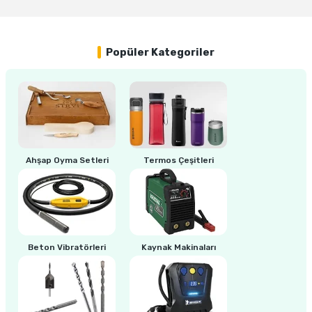
Yorum Yaz
ri
inası
Popüler Kategoriler
sı Tabanı
ancası
sı
Ahşap Oyma Setleri
Termos Çeşitleri
lı-Zemin Yıkama
Beton Vibratörleri
Kaynak Makinaları
i