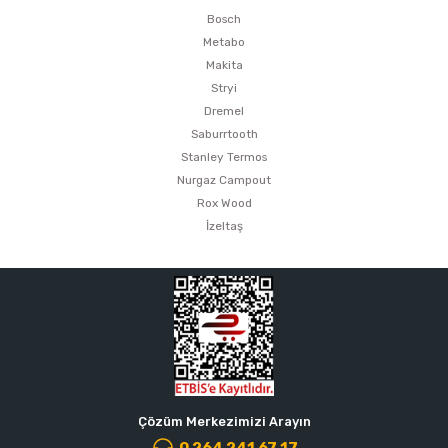
Bosch
Metabo
Makita
Stryi
Dremel
Saburrtooth
Stanley Termos
Nurgaz Campout
Rox Wood
İzeltaş
Çözüm Merkezimizi Arayın
0 264 241 67 17