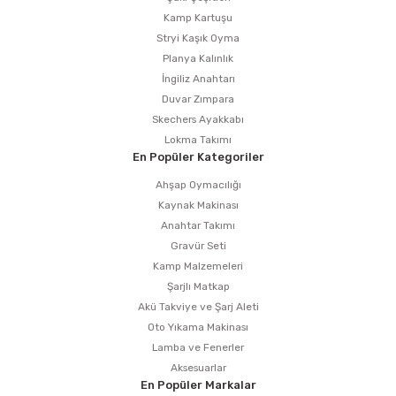
Kamp Kartuşu
Stryi Kaşık Oyma
Planya Kalınlık
İngiliz Anahtarı
Duvar Zımpara
Skechers Ayakkabı
Lokma Takımı
En Popüler Kategoriler
Ahşap Oymacılığı
Kaynak Makinası
Anahtar Takımı
Gravür Seti
Kamp Malzemeleri
Şarjlı Matkap
Akü Takviye ve Şarj Aleti
Oto Yıkama Makinası
Lamba ve Fenerler
Aksesuarlar
En Popüler Markalar