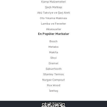
Kamp Malzemeleri
Şarjlı Matkap
Akü Takviye ve Şarj Aleti
Oto Yıkama Makinası
Lamba ve Fenerler
Aksesuarlar
En Popüler Markalar
Bosch
Metabo
Makita
Stryi
Dremel
Saburrtooth
Stanley Termos
Nurgaz Campout
Rox Wood
İzeltaş