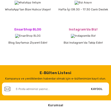
WhatsApp'tan Bize Hızlıca Ulaşın!
Hafta İçi 08:30 - 17:30 Canlı Destek
ri
inası
sı Tabanı
EnsarShop BLOG
Instagram’da Biz!
ancası
Blog Sayfamızı Ziyaret Edin!
Bizi Instagram'da Takip Edin!
sı
E-Bülten Listesi
lı-Zemin Yıkama
Kampanya ve yeniliklerden haberdar olmak için e-bültenimize kayıt olun.
KAYDOL
i
Kurumsal