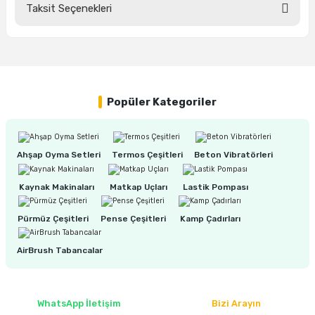
Taksit Seçenekleri
ları
rbün
Marangoz Tezgahları
Bu ürüne ilk yorumu siz yapın!
ra
e
Rende Çeşitleri
Yorum Yaz
e Mat
p Ucu
a
Taşlama İçin Ahşap Oyma Aparatları
Popüler Kategoriler
r
ap Ucu
Torna Bıçakları
ski - Kargaburun
arları
Ahşap Oyma Setleri
Termos Çeşitleri
Beton Vibratörleri
i
lmas Panç
Kaynak Makinaları
Matkap Uçları
Lastik Pompası
estere Ucu
Pürmüz Çeşitleri
Pense Çeşitleri
Kamp Çadırları
AirBrush Tabancalar
ı
kinası
WhatsApp İletişim
Bizi Arayın