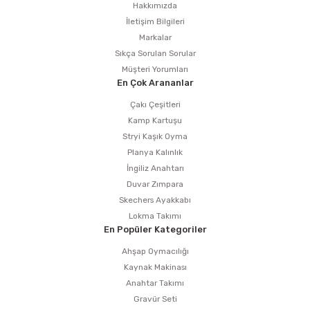
estere
Hakkımızda
İletişim Bilgileri
a
Markalar
Sıkça Sorulan Sorular
nası
Müşteri Yorumları
En Çok Arananlar
ı
Çakı Çeşitleri
Kamp Kartuşu
Stryi Kaşık Oyma
Planya Kalınlık
İngiliz Anahtarı
Çakma Makinası
Duvar Zımpara
Skechers Ayakkabı
sı
Lokma Takımı
En Popüler Kategoriler
Ahşap Oymacılığı
Kaynak Makinası
Anahtar Takımı
Gravür Seti