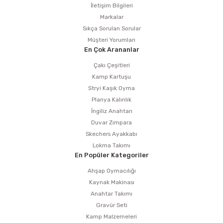
İletişim Bilgileri
Markalar
Sıkça Sorulan Sorular
Müşteri Yorumları
En Çok Arananlar
Çakı Çeşitleri
Kamp Kartuşu
Stryi Kaşık Oyma
Planya Kalınlık
İngiliz Anahtarı
Duvar Zımpara
Skechers Ayakkabı
Lokma Takımı
En Popüler Kategoriler
Ahşap Oymacılığı
Kaynak Makinası
Anahtar Takımı
Gravür Seti
Kamp Malzemeleri