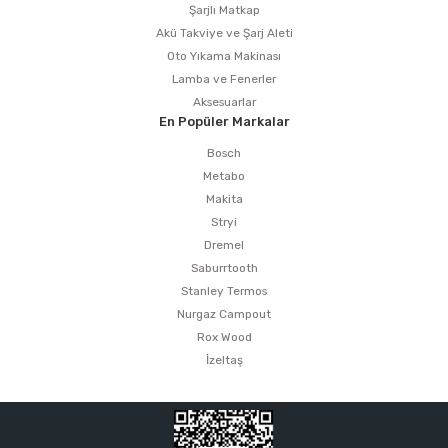
Şarjlı Matkap
Akü Takviye ve Şarj Aleti
Oto Yıkama Makinası
Lamba ve Fenerler
Aksesuarlar
En Popüler Markalar
Bosch
Metabo
Makita
Stryi
Dremel
Saburrtooth
Stanley Termos
Nurgaz Campout
Rox Wood
İzeltaş