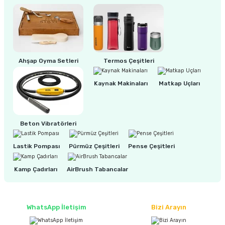
ri
inası
sı Tabanı
Ahşap Oyma Setleri
Termos Çeşitleri
ancası
Kaynak Makinaları
Matkap Uçları
sı
Beton Vibratörleri
Lastik Pompası
Pürmüz Çeşitleri
Pense Çeşitleri
lı-Zemin Yıkama
Kamp Çadırları
AirBrush Tabancalar
i
WhatsApp İletişim
Bizi Arayın