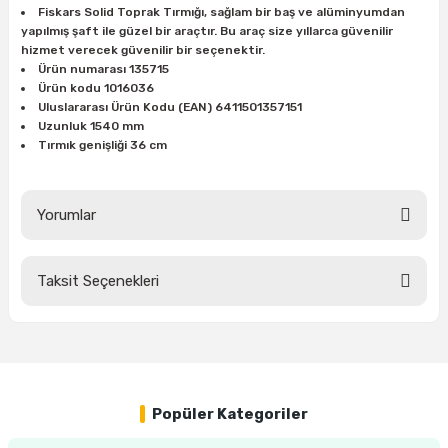
Fiskars Solid Toprak Tırmığı, sağlam bir baş ve alüminyumdan
ları
rbün
Marangoz Tezgahları
yapılmış şaft ile güzel bir araçtır. Bu araç size yıllarca güvenilir
hizmet verecek güvenilir bir seçenektir.
ra
e
Rende Çeşitleri
Ürün numarası 135715
Ürün kodu 1016036
Uluslararası Ürün Kodu (EAN) 6411501357151
e Mat
p Ucu
a
Taşlama İçin Ahşap Oyma Aparatları
Uzunluk 1540 mm
Tırmık genişliği 36 cm
r
ap Ucu
Torna Bıçakları
ski - Kargaburun
arları
Yorumlar
i
lmas Panç
Taksit Seçenekleri
Bu ürüne ilk yorumu siz yapın!
estere Ucu
Yorum Yaz
ı
kinası
Popüler Kategoriler