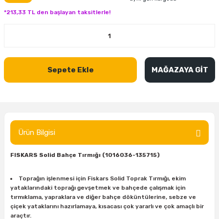
inası
şitleri
Makinası
ünleri
Maşalı Boru Anahtarı
Ahşap Yontma Bıçağı (Carving Knife)
Outdoor T-Shirt
*213,33 TL den başlayan taksitlerle!
kinası
 & Mastik
ı
inası
Yıldız Anahtar
Balon Zımpara
tleri
a Taşı
akinası
Bileme Ekipmanları
Sepete Ekle
MAĞAZAYA GİT
tleri
İçin Keski Murçlar
 Tabancası
Diğer Marangoz Ürünleri
sı
si
ap Ucu
Japon Testereleri
ırını
rları
ı
Kaşık ve Kuksa Oyma Aletleri
Ürün Bilgisi
 Kesici
a
kinası
uarları
FISKARS Solid Bahçe Tırmığı (1016036-135715)
Kutu Oymacılığı (Chip Carving)
Toprağın işlenmesi için Fiskars Solid Toprak Tırmığı, ekim
i
re
Marangoz Çekici ve Ahşap Tokmak
yataklarındaki toprağı gevşetmek ve bahçede çalışmak için
tırmıklama, yapraklara ve diğer bahçe döküntülerine, sebze ve
leri
inası Bıçakları
inası
Marangoz Ölçü Aletleri
çiçek yataklarını hazırlamaya, kısacası çok yararlı ve çok amaçlı bir
araçtır.