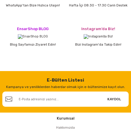
estere
WhatsApp'tan Bize Hızlıca Ulaşın!
Hafta İçi 08:30 - 17:30 Canlı Destek
a
EnsarShop BLOG
Instagram’da Biz!
nası
ı
Blog Sayfamızı Ziyaret Edin!
Bizi Instagram'da Takip Edin!
Çakma Makinası
E-Bülten Listesi
sı
Kampanya ve yeniliklerden haberdar olmak için e-bültenimize kayıt olun.
KAYDOL
Kurumsal
Hakkımızda