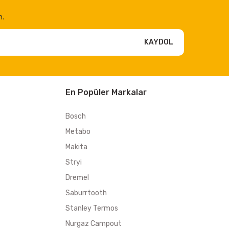
n.
KAYDOL
En Popüler Markalar
Bosch
Metabo
Makita
Stryi
Dremel
Saburrtooth
Stanley Termos
Nurgaz Campout