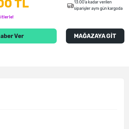
00 TL
13:00’a kadar verilen
siparişler aynı gün kargoda
tlerle!
aber Ver
MAĞAZAYA GİT