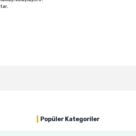
tar.
Bu ürüne ilk yorumu siz yapın!
Yorum Yaz
Popüler Kategoriler