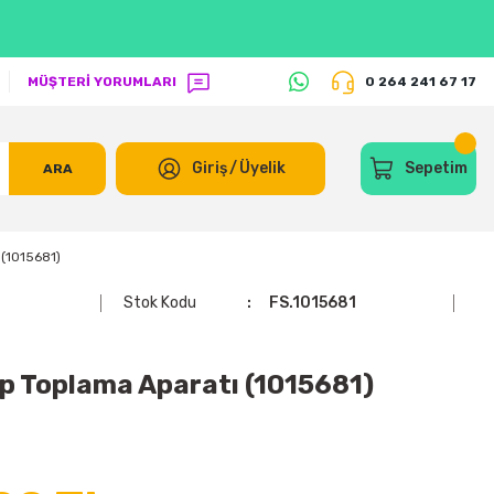
MÜŞTERİ YORUMLARI
0 264 241 67 17
Giriş
/
Üyelik
Sepetim
ARA
 (1015681)
Stok Kodu
FS.1015681
p Toplama Aparatı (1015681)