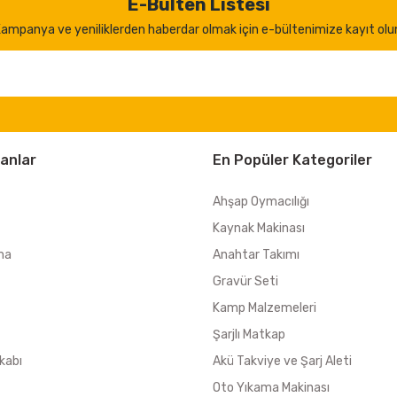
E-Bülten Listesi
ampanya ve yeniliklerden haberdar olmak için e-bültenimize kayıt olu
anlar
En Popüler Kategoriler
Ahşap Oymacılığı
Kaynak Makinası
ma
Anahtar Takımı
Gravür Seti
Kamp Malzemeleri
Şarjlı Matkap
kabı
Akü Takviye ve Şarj Aleti
Oto Yıkama Makinası