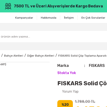
7500 TL ve Üzeri Alışverişlerde Kargo Bedava
Kampanyalar
Hakkımızda
İletişim
En Çok Sorulanlar
Bahçe Aletleri
Diğer Bahçe Aletleri
FISKARS Solid Çöp Toplama Aparatı
Marka
FISKARS
Stokta Yok
FISKARS Solid Çö
Yorum Yap
1.788,00 TL
%20