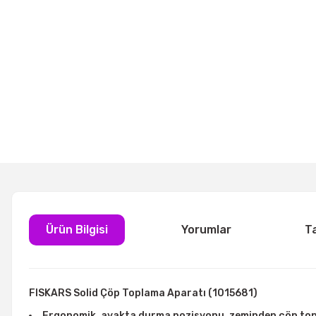
Ürün Bilgisi
Yorumlar
T
FISKARS Solid Çöp Toplama Aparatı (1015681)
Ergonomik, ayakta durma pozisyonu, zeminden çöp topl