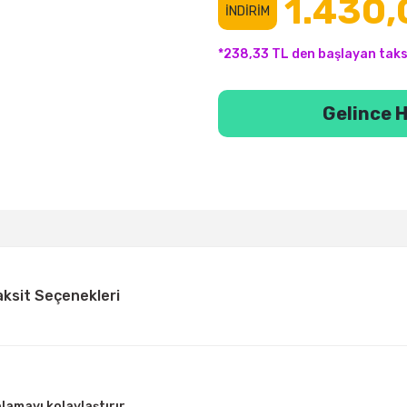
1.430,
İNDİRİM
*238,33 TL den başlayan taksi
Gelince H
aksit Seçenekleri
amayı kolaylaştırır.