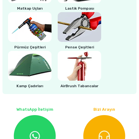
estere
Matkap Uçları
Lastik Pompası
a
nası
ı
Pürmüz Çeşitleri
Pense Çeşitleri
Çakma Makinası
Kamp Çadırları
AirBrush Tabancalar
sı
WhatsApp İletişim
Bizi Arayın