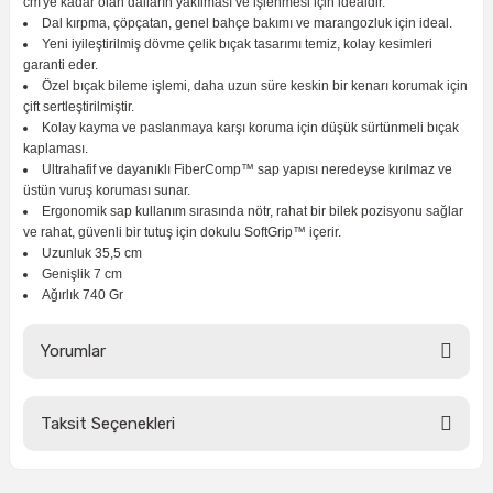
cm'ye kadar olan dalların yakılması ve işlenmesi için idealdir.
ları
rbün
Marangoz Tezgahları
Dal kırpma, çöpçatan, genel bahçe bakımı ve marangozluk için ideal.
Yeni iyileştirilmiş dövme çelik bıçak tasarımı temiz, kolay kesimleri
garanti eder.
ra
e
Rende Çeşitleri
Özel bıçak bileme işlemi, daha uzun süre keskin bir kenarı korumak için
çift sertleştirilmiştir.
e Mat
p Ucu
a
Taşlama İçin Ahşap Oyma Aparatları
Kolay kayma ve paslanmaya karşı koruma için düşük sürtünmeli bıçak
kaplaması.
Ultrahafif ve dayanıklı FiberComp™ sap yapısı neredeyse kırılmaz ve
r
ap Ucu
Torna Bıçakları
üstün vuruş koruması sunar.
Ergonomik sap kullanım sırasında nötr, rahat bir bilek pozisyonu sağlar
ve rahat, güvenli bir tutuş için dokulu SoftGrip™ içerir.
ski - Kargaburun
arları
Uzunluk 35,5 cm
Genişlik 7 cm
i
lmas Panç
Ağırlık 740 Gr
estere Ucu
Yorumlar
ı
Taksit Seçenekleri
Bu ürüne ilk yorumu siz yapın!
kinası