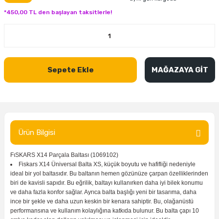
inası
şitleri
Makinası
ünleri
Maşalı Boru Anahtarı
Ahşap Yontma Bıçağı (Carving Knife)
Outdoor T-Shirt
*450,00 TL den başlayan taksitlerle!
kinası
 & Mastik
ı
inası
Yıldız Anahtar
Balon Zımpara
tleri
a Taşı
akinası
Bileme Ekipmanları
Sepete Ekle
MAĞAZAYA GİT
tleri
İçin Keski Murçlar
 Tabancası
Diğer Marangoz Ürünleri
sı
si
ap Ucu
Japon Testereleri
ırını
rları
ı
Kaşık ve Kuksa Oyma Aletleri
Ürün Bilgisi
 Kesici
a
kinası
uarları
FıSKARS X14 Parçala Baltası (1069102)
Kutu Oymacılığı (Chip Carving)
Fiskars X14 Üniversal Balta XS, küçük boyutu ve hafifliği nedeniyle
ideal bir yol baltasıdır. Bu baltanın hemen gözünüze çarpan özelliklerinden
i
re
Marangoz Çekici ve Ahşap Tokmak
biri de kavisli sapıdır. Bu eğrilik, baltayı kullanırken daha iyi bilek konumu
ve daha fazla konfor sağlar. Ayrıca balta başlığı yeni bir tasarıma, daha
ince bir şekle ve daha uzun keskin bir kenara sahiptir. Bu, olağanüstü
leri
inası Bıçakları
inası
Marangoz Ölçü Aletleri
performansına ve kullanım kolaylığına katkıda bulunur. Bu balta çapı 10