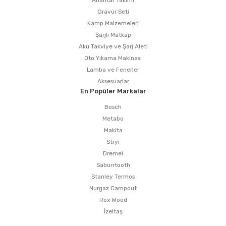
Anahtar Takımı
Gravür Seti
Kamp Malzemeleri
Şarjlı Matkap
Akü Takviye ve Şarj Aleti
Oto Yıkama Makinası
Lamba ve Fenerler
Aksesuarlar
En Popüler Markalar
Bosch
Metabo
Makita
Stryi
Dremel
Saburrtooth
Stanley Termos
Nurgaz Campout
Rox Wood
İzeltaş