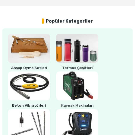
Yorum Yaz
ri
inası
Popüler Kategoriler
sı Tabanı
ancası
sı
Ahşap Oyma Setleri
Termos Çeşitleri
lı-Zemin Yıkama
Beton Vibratörleri
Kaynak Makinaları
i