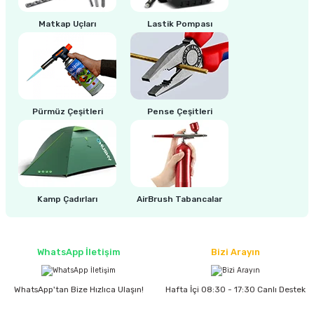
Matkap Uçları
Lastik Pompası
ri
inası
sı Tabanı
ancası
Pürmüz Çeşitleri
Pense Çeşitleri
sı
Kamp Çadırları
AirBrush Tabancalar
lı-Zemin Yıkama
WhatsApp İletişim
Bizi Arayın
i
WhatsApp'tan Bize Hızlıca Ulaşın!
Hafta İçi 08:30 - 17:30 Canlı Destek