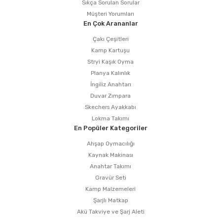
Sıkça Sorulan Sorular
Müşteri Yorumları
En Çok Arananlar
Çakı Çeşitleri
Kamp Kartuşu
Stryi Kaşık Oyma
Planya Kalınlık
İngiliz Anahtarı
Duvar Zımpara
Skechers Ayakkabı
Lokma Takımı
En Popüler Kategoriler
Ahşap Oymacılığı
Kaynak Makinası
Anahtar Takımı
Gravür Seti
Kamp Malzemeleri
Şarjlı Matkap
Akü Takviye ve Şarj Aleti