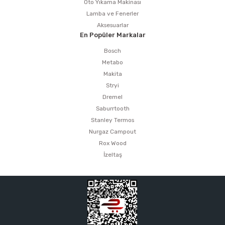
Oto Yıkama Makinası
Lamba ve Fenerler
Aksesuarlar
En Popüler Markalar
Bosch
Metabo
Makita
Stryi
Dremel
Saburrtooth
Stanley Termos
Nurgaz Campout
Rox Wood
İzeltaş