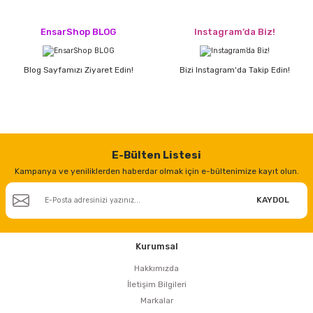
estere
EnsarShop BLOG
Instagram’da Biz!
a
Blog Sayfamızı Ziyaret Edin!
Bizi Instagram'da Takip Edin!
nası
ı
E-Bülten Listesi
Kampanya ve yeniliklerden haberdar olmak için e-bültenimize kayıt olun.
Çakma Makinası
KAYDOL
sı
Kurumsal
Hakkımızda
İletişim Bilgileri
Markalar