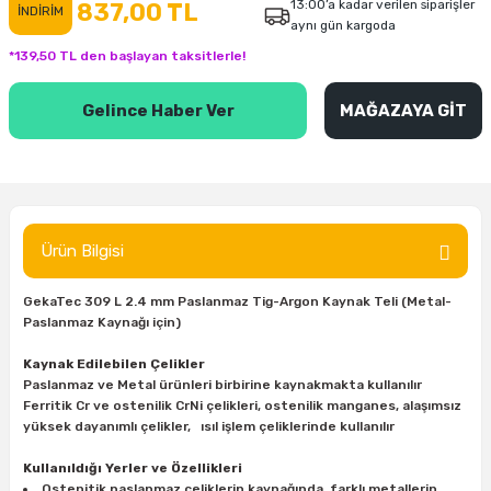
13:00’a kadar verilen siparişler
837,00 TL
İNDİRİM
aynı gün kargoda
inası
şitleri
Makinası
ünleri
Maşalı Boru Anahtarı
Ahşap Yontma Bıçağı (Carving Knife)
Outdoor T-Shirt
*139,50 TL den başlayan taksitlerle!
kinası
 & Mastik
ı
inası
Yıldız Anahtar
Balon Zımpara
Gelince Haber Ver
MAĞAZAYA GİT
tleri
a Taşı
akinası
Bileme Ekipmanları
tleri
İçin Keski Murçlar
 Tabancası
Diğer Marangoz Ürünleri
sı
si
ap Ucu
Japon Testereleri
Ürün Bilgisi
ırını
rları
ı
Kaşık ve Kuksa Oyma Aletleri
GekaTec 309 L 2.4 mm Paslanmaz Tig-Argon Kaynak Teli (Metal-
Paslanmaz Kaynağı için)
 Kesici
a
kinası
uarları
Kutu Oymacılığı (Chip Carving)
Kaynak Edilebilen Çelikler
Paslanmaz ve Metal ürünleri birbirine kaynakmakta kullanılır
i
re
Marangoz Çekici ve Ahşap Tokmak
Ferritik Cr ve ostenilik CrNi çelikleri, ostenilik manganes, alaşımsız
yüksek dayanımlı çelikler, ısıl işlem çeliklerinde kullanılır
leri
inası Bıçakları
inası
Marangoz Ölçü Aletleri
Kullanıldığı Yerler ve Özellikleri
Ostenitik paslanmaz çeliklerin kaynağında, farklı metallerin