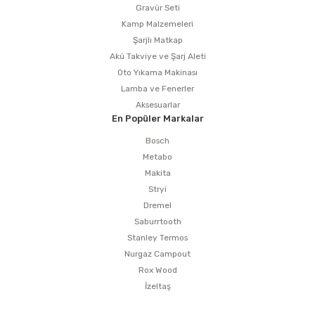
Gravür Seti
Kamp Malzemeleri
Şarjlı Matkap
Akü Takviye ve Şarj Aleti
Oto Yıkama Makinası
Lamba ve Fenerler
Aksesuarlar
En Popüler Markalar
Bosch
Metabo
Makita
Stryi
Dremel
Saburrtooth
Stanley Termos
Nurgaz Campout
Rox Wood
İzeltaş