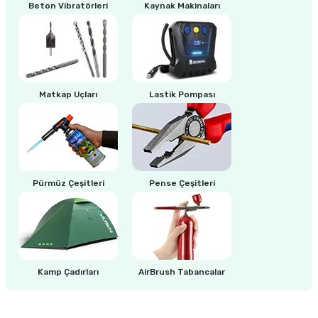
estere
Beton Vibratörleri
Kaynak Makinaları
a
nası
Matkap Uçları
Lastik Pompası
ı
Çakma Makinası
Pürmüz Çeşitleri
Pense Çeşitleri
sı
Kamp Çadırları
AirBrush Tabancalar