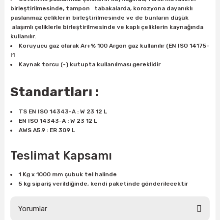
ları
rbün
Marangoz Tezgahları
birleştirilmesinde, tampon tabakalarda, korozyona dayanıklı
paslanmaz çeliklerin birleştirilmesinde ve de bunların düşük
alaşımlı çeliklerle birleştirilmesinde ve kaplı çeliklerin kaynağında
ra
e
Rende Çeşitleri
kullanılır.
Koruyucu gaz olarak Ar+% 100 Argon gaz kullanılır (EN ISO 14175-
I1
e Mat
p Ucu
a
Taşlama İçin Ahşap Oyma Aparatları
Kaynak torcu (-) kutupta kullanılması gereklidir
r
ap Ucu
Torna Bıçakları
Standartları :
ski - Kargaburun
arları
TS EN ISO 14343-A : W 23 12 L
EN ISO 14343-A : W 23 12 L
i
lmas Panç
AWS A5.9 : ER 309 L
estere Ucu
Teslimat Kapsamı
1 Kg x 1000 mm çubuk tel halinde
ı
5 kg sipariş verildiğinde, kendi paketinde gönderilecektir
kinası
Yorumlar