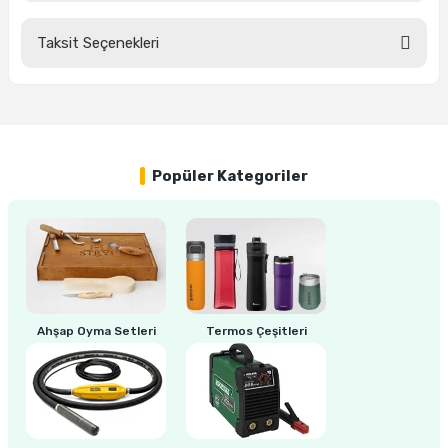
Taksit Seçenekleri
Bu ürüne ilk yorumu siz yapın!
ri
inası
sı Tabanı
Yorum Yaz
ancası
Popüler Kategoriler
sı
lı-Zemin Yıkama
Ahşap Oyma Setleri
Termos Çeşitleri
i