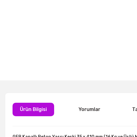
Ürün Bilgisi
Yorumlar
T
GFB Kanallı Beton Yassı Keski 35 x 410 mm (16 Kg ve Üstü M