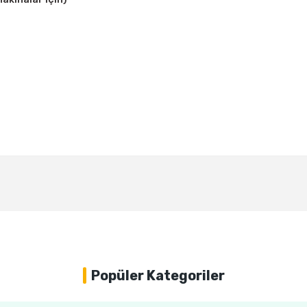
Bu ürüne ilk yorumu siz yapın!
Yorum Yaz
Popüler Kategoriler