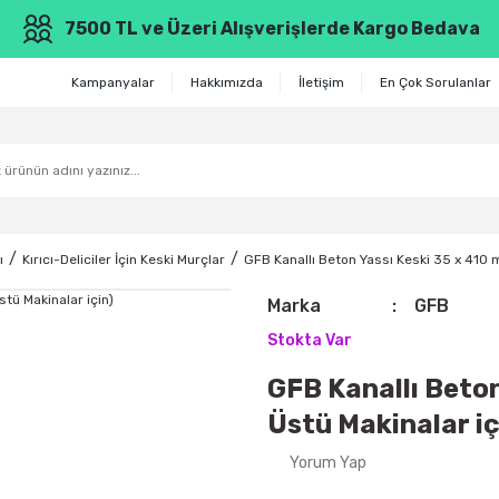
7500 TL ve Üzeri Alışverişlerde Kargo Bedava
Kampanyalar
Hakkımızda
İletişim
En Çok Sorulanlar
ı
Kırıcı-Deliciler İçin Keski Murçlar
GFB Kanallı Beton Yassı Keski 35 x 410 m
Marka
GFB
Stokta Var
GFB Kanallı Beton
Üstü Makinalar iç
Yorum Yap