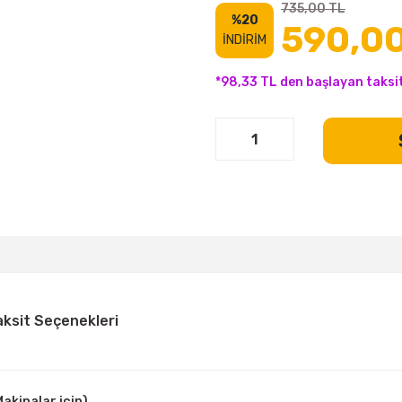
735,00 TL
%20
590,00
İNDİRİM
*98,33 TL den başlayan taksit
aksit Seçenekleri
akinalar için)