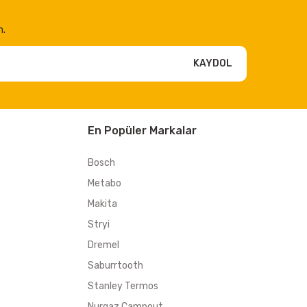
n.
KAYDOL
En Popüler Markalar
Bosch
Metabo
Makita
Stryi
Dremel
Saburrtooth
Stanley Termos
Nurgaz Campout