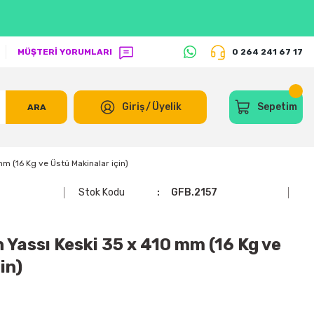
MÜŞTERİ YORUMLARI
0 264 241 67 17
Giriş
/
Üyelik
Sepetim
ARA
m (16 Kg ve Üstü Makinalar için)
Stok Kodu
GFB.2157
 Yassı Keski 35 x 410 mm (16 Kg ve
in)