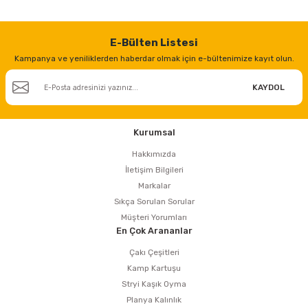
estere
a
E-Bülten Listesi
Kampanya ve yeniliklerden haberdar olmak için e-bültenimize kayıt olun.
nası
KAYDOL
ı
Kurumsal
Hakkımızda
Çakma Makinası
İletişim Bilgileri
Markalar
Sıkça Sorulan Sorular
sı
Müşteri Yorumları
En Çok Arananlar
Çakı Çeşitleri
Kamp Kartuşu
Stryi Kaşık Oyma
Planya Kalınlık