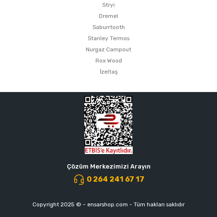
Stryi
Dremel
Saburrtooth
Stanley Termos
Nurgaz Campout
Rox Wood
İzeltaş
Çözüm Merkezimizi Arayın
0 264 241 67 17
Copyright 2025 © - ensarshop.com - Tüm hakları saklıdır