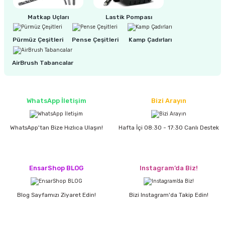
Matkap Uçları
Lastik Pompası
ri
inası
Pürmüz Çeşitleri
Pense Çeşitleri
Kamp Çadırları
sı Tabanı
AirBrush Tabancalar
ancası
WhatsApp İletişim
Bizi Arayın
sı
WhatsApp'tan Bize Hızlıca Ulaşın!
Hafta İçi 08:30 - 17:30 Canlı Destek
lı-Zemin Yıkama
EnsarShop BLOG
Instagram’da Biz!
Blog Sayfamızı Ziyaret Edin!
Bizi Instagram'da Takip Edin!
i