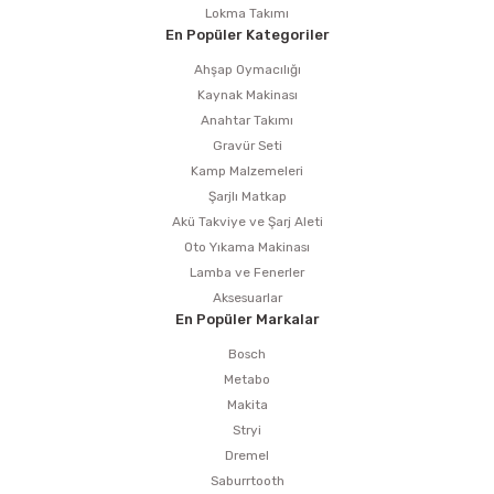
Lokma Takımı
En Popüler Kategoriler
Ahşap Oymacılığı
Kaynak Makinası
Anahtar Takımı
Gravür Seti
Kamp Malzemeleri
Şarjlı Matkap
Akü Takviye ve Şarj Aleti
Oto Yıkama Makinası
Lamba ve Fenerler
Aksesuarlar
En Popüler Markalar
Bosch
Metabo
Makita
Stryi
Dremel
Saburrtooth