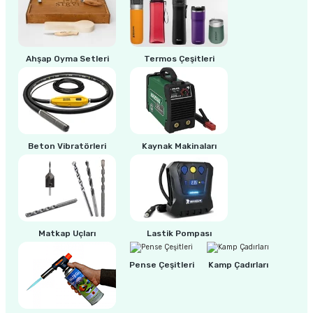
%5
GLOOR Esnek Boyun için Kaynak Sap Elcek(Oksijen-Asetilen-Propan)
ri
inası
Ahşap Oyma Setleri
Termos Çeşitleri
sı Tabanı
4.200,00 TL
3.990,00 TL
ancası
sı
Beton Vibratörleri
Kaynak Makinaları
lı-Zemin Yıkama
Matkap Uçları
Lastik Pompası
Pense Çeşitleri
Kamp Çadırları
i