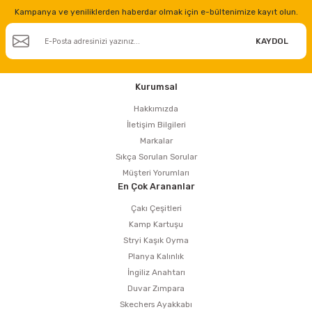
Kampanya ve yeniliklerden haberdar olmak için e-bültenimize kayıt olun.
KAYDOL
Kurumsal
Hakkımızda
İletişim Bilgileri
Markalar
Sıkça Sorulan Sorular
Müşteri Yorumları
En Çok Arananlar
Çakı Çeşitleri
Kamp Kartuşu
Stryi Kaşık Oyma
Planya Kalınlık
İngiliz Anahtarı
Duvar Zımpara
Skechers Ayakkabı