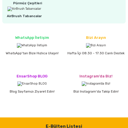
estere
Pürmüz Çeşitleri
a
AirBrush Tabancalar
nası
WhatsApp İletişim
Bizi Arayın
ı
WhatsApp'tan Bize Hızlıca Ulaşın!
Hafta İçi 08:30 - 17:30 Canlı Destek
Çakma Makinası
EnsarShop BLOG
Instagram’da Biz!
sı
Blog Sayfamızı Ziyaret Edin!
Bizi Instagram'da Takip Edin!
E-Bülten Listesi