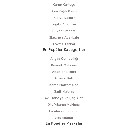
Kamp Kartuşu
Stryi Kaşık Oyma
Planya Kalınlık
İngiliz Anahtarı
Duvar Zımpara
Skechers Ayakkabı
Lokma Takımı
En Popüler Kategoriler
Ahşap Oymacılığı
Kaynak Makinası
Anahtar Takımı
Gravür Seti
Kamp Malzemeleri
Şarjlı Matkap
Akü Takviye ve Şarj Aleti
Oto Yıkama Makinası
Lamba ve Fenerler
Aksesuarlar
En Popüler Markalar