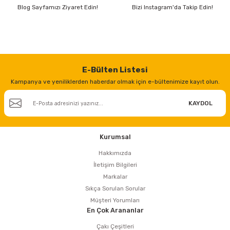
Blog Sayfamızı Ziyaret Edin!
Bizi Instagram'da Takip Edin!
E-Bülten Listesi
Kampanya ve yeniliklerden haberdar olmak için e-bültenimize kayıt olun.
KAYDOL
Kurumsal
Hakkımızda
İletişim Bilgileri
Markalar
Sıkça Sorulan Sorular
Müşteri Yorumları
En Çok Arananlar
Çakı Çeşitleri