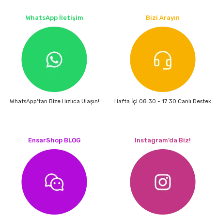
estere
WhatsApp İletişim
Bizi Arayın
a
nası
ı
WhatsApp'tan Bize Hızlıca Ulaşın!
Hafta İçi 08:30 - 17:30 Canlı Destek
Çakma Makinası
EnsarShop BLOG
Instagram’da Biz!
sı