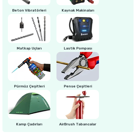
Beton Vibratörleri
Kaynak Makinaları
ri
inası
sı Tabanı
ancası
Matkap Uçları
Lastik Pompası
sı
Pürmüz Çeşitleri
Pense Çeşitleri
lı-Zemin Yıkama
i
Kamp Çadırları
AirBrush Tabancalar