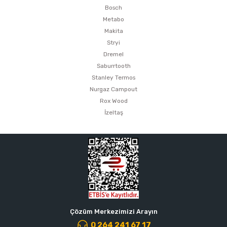
Bosch
Metabo
Makita
Stryi
Dremel
Saburrtooth
Stanley Termos
Nurgaz Campout
Rox Wood
İzeltaş
Çözüm Merkezimizi Arayın
0 264 241 67 17