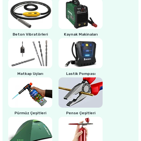
ri
inası
sı Tabanı
Beton Vibratörleri
Kaynak Makinaları
ancası
sı
Matkap Uçları
Lastik Pompası
lı-Zemin Yıkama
Pürmüz Çeşitleri
Pense Çeşitleri
i