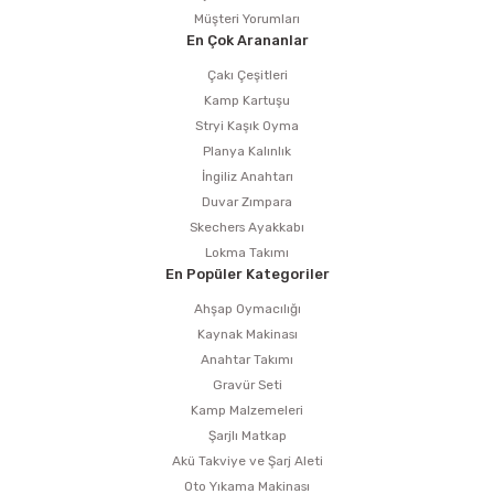
Müşteri Yorumları
En Çok Arananlar
Çakı Çeşitleri
Kamp Kartuşu
Stryi Kaşık Oyma
Planya Kalınlık
İngiliz Anahtarı
Duvar Zımpara
Skechers Ayakkabı
Lokma Takımı
En Popüler Kategoriler
Ahşap Oymacılığı
Kaynak Makinası
Anahtar Takımı
Gravür Seti
Kamp Malzemeleri
Şarjlı Matkap
Akü Takviye ve Şarj Aleti
Oto Yıkama Makinası