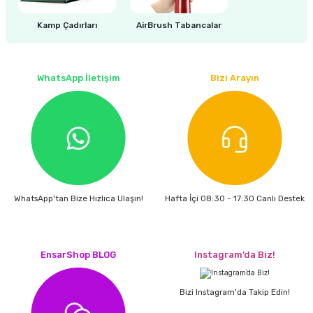
estere
Kamp Çadırları
AirBrush Tabancalar
a
nası
WhatsApp İletişim
Bizi Arayın
ı
Çakma Makinası
WhatsApp'tan Bize Hızlıca Ulaşın!
Hafta İçi 08:30 - 17:30 Canlı Destek
sı
EnsarShop BLOG
Instagram’da Biz!
Bizi Instagram'da Takip Edin!