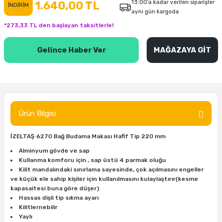
13:00’a kadar verilen siparişler
1.640,00 TL
İNDİRİM
aynı gün kargoda
inası
şitleri
Makinası
ünleri
Maşalı Boru Anahtarı
Ahşap Yontma Bıçağı (Carving Knife)
Outdoor T-Shirt
*273,33 TL den başlayan taksitlerle!
kinası
 & Mastik
ı
inası
Yıldız Anahtar
Balon Zımpara
Gelince Haber Ver
MAĞAZAYA GİT
tleri
a Taşı
akinası
Bileme Ekipmanları
tleri
İçin Keski Murçlar
 Tabancası
Diğer Marangoz Ürünleri
sı
si
ap Ucu
Japon Testereleri
Ürün Bilgisi
ırını
rları
ı
Kaşık ve Kuksa Oyma Aletleri
İZELTAŞ 6270 Bağ Budama Makası Hafif Tip 220 mm
Alminyum gövde ve sap
 Kesici
a
kinası
uarları
Kutu Oymacılığı (Chip Carving)
Kullanma komforu için , sap üstü 4 parmak oluğu
Kilit mandalındaki sınırlama sayesinde, çok açılmasını engeller
ve küçük ele sahip kişiler için kullanılmasını kulaylaştırır(kesme
i
re
Marangoz Çekici ve Ahşap Tokmak
kapasaitesi buna göre düşer)
Hassas dişli tip sıkma ayarı
leri
inası Bıçakları
inası
Marangoz Ölçü Aletleri
Kilitlernebilir
Yaylı