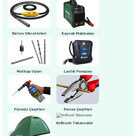
ri
inası
sı Tabanı
Beton Vibratörleri
Kaynak Makinaları
ancası
sı
Matkap Uçları
Lastik Pompası
lı-Zemin Yıkama
Pürmüz Çeşitleri
Pense Çeşitleri
i
AirBrush Tabancalar