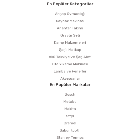
En Popüler Kategoriler
Ahşap Oymacılığı
Kaynak Makinası
Anahtar Takımı
Gravür Seti
Kamp Malzemeleri
Şarjlı Matkap
Akü Takviye ve Şarj Aleti
Oto Yıkama Makinası
Lamba ve Fenerler
Aksesuarlar
En Popüler Markalar
Bosch
Metabo
Makita
Stryi
Dremel
Saburrtooth
Stanley Termos