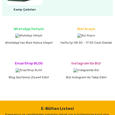
estere
Kamp Çadırları
a
nası
WhatsApp İletişim
Bizi Arayın
ı
WhatsApp'tan Bize Hızlıca Ulaşın!
Hafta İçi 08:30 - 17:30 Canlı Destek
EnsarShop BLOG
Instagram’da Biz!
Çakma Makinası
sı
Blog Sayfamızı Ziyaret Edin!
Bizi Instagram'da Takip Edin!
E-Bülten Listesi
Kampanya ve yeniliklerden haberdar olmak için e-bültenimize kayıt olun.