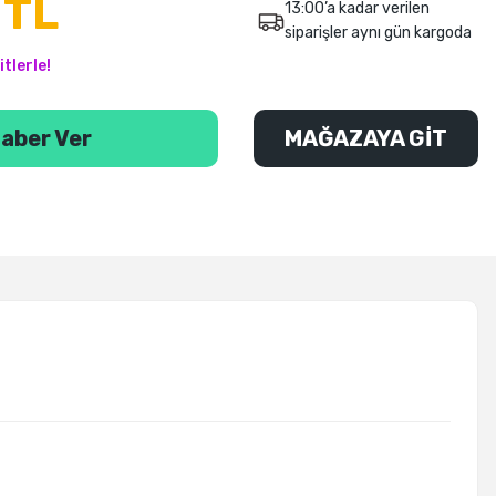
 TL
13:00’a kadar verilen
siparişler aynı gün kargoda
tlerle!
aber Ver
MAĞAZAYA GİT