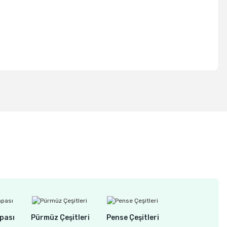
pası
Pürmüz Çeşitleri
Pense Çeşitleri