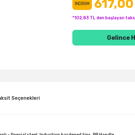
617,00
İNDİRİM
*102,83 TL den başlayan taksi
Gelince H
aksit Seçenekleri
l
Saplı - Special steel, Induction hardened tips, PP Handle