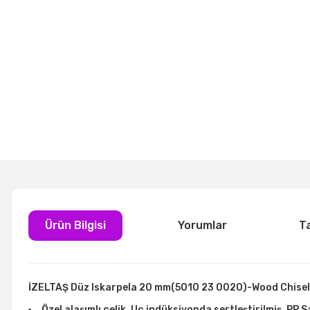
Ürün Bilgisi
Yorumlar
T
İZELTAŞ Düz Iskarpela 20 mm(5010 23 0020)-Wood Chise
Özel alaşımlı çelik, Uç indüksiyonda sertleştirilmiş, PP 