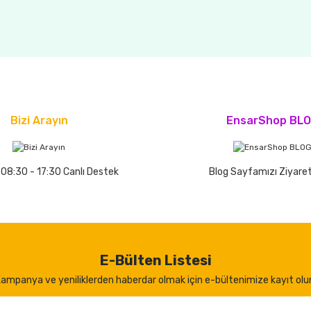
Bizi Arayın
EnsarShop BL
 08:30 - 17:30 Canlı Destek
Blog Sayfamızı Ziyaret
E-Bülten Listesi
ampanya ve yeniliklerden haberdar olmak için e-bültenimize kayıt olu