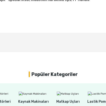
Bu ürüne ilk yorumu siz yapın!
Yorum Yaz
Popüler Kategoriler
törleri
Kaynak Makinaları
Matkap Uçları
Lastik Pom