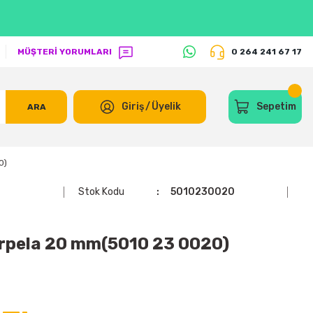
MÜŞTERİ YORUMLARI
0 264 241 67 17
Giriş
/
Üyelik
Sepetim
ARA
0)
Stok Kodu
5010230020
arpela 20 mm(5010 23 0020)