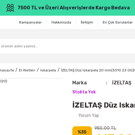
7500 TL ve Üzeri Alışverişlerde Kargo Bedava
Kampanyalar
Hakkımızda
İletişim
En Çok Sorulanlar
nasayfa
El Aletleri
Iskarpela
İZELTAŞ Düz Iskarpela 20 mm(5010 23 002
Marka
İZELTAŞ
Stokta Yok
İZELTAŞ Düz Isk
Yorum Yap
950,00 TL
%35