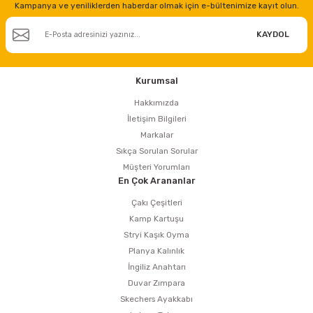
Kampanya ve yeniliklerden haberdar olmak için e-bültenimize kayıt olun.
KAYDOL
Kurumsal
Hakkımızda
İletişim Bilgileri
Markalar
Sıkça Sorulan Sorular
Müşteri Yorumları
En Çok Arananlar
Çakı Çeşitleri
Kamp Kartuşu
Stryi Kaşık Oyma
Planya Kalınlık
İngiliz Anahtarı
Duvar Zımpara
Skechers Ayakkabı