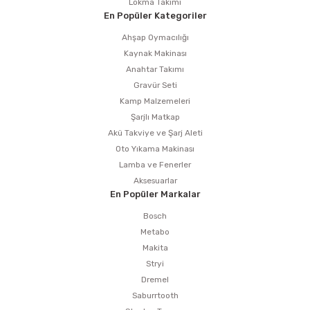
Lokma Takımı
En Popüler Kategoriler
Ahşap Oymacılığı
Kaynak Makinası
Anahtar Takımı
Gravür Seti
Kamp Malzemeleri
Şarjlı Matkap
Akü Takviye ve Şarj Aleti
Oto Yıkama Makinası
Lamba ve Fenerler
Aksesuarlar
En Popüler Markalar
Bosch
Metabo
Makita
Stryi
Dremel
Saburrtooth