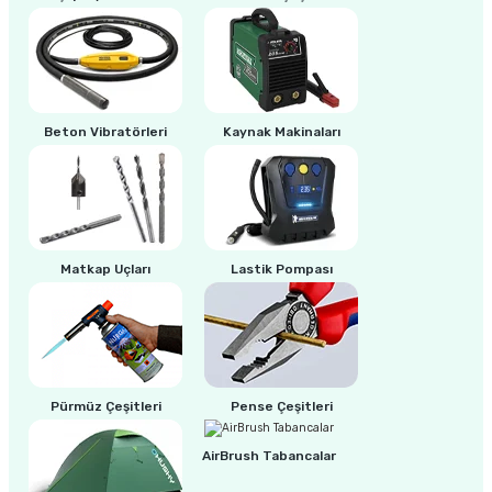
ri
inası
sı Tabanı
Beton Vibratörleri
Kaynak Makinaları
ancası
sı
Matkap Uçları
Lastik Pompası
lı-Zemin Yıkama
Pürmüz Çeşitleri
Pense Çeşitleri
i
AirBrush Tabancalar