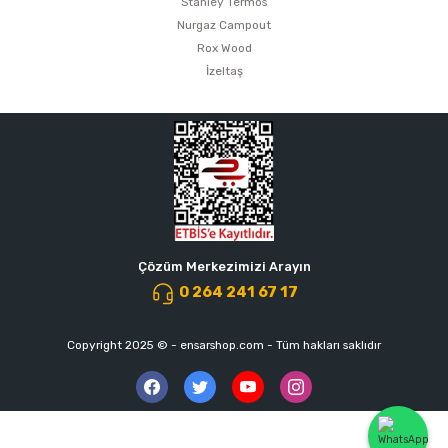
Stanley Termos
Nurgaz Campout
Rox Wood
İzeltaş
Çözüm Merkezimizi Arayın
0 264 241 67 17
Copyright 2025 © - ensarshop.com - Tüm hakları saklıdır