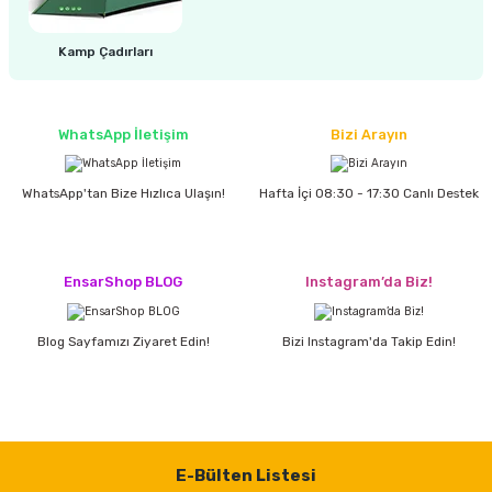
estere
Kamp Çadırları
a
nası
WhatsApp İletişim
Bizi Arayın
ı
WhatsApp'tan Bize Hızlıca Ulaşın!
Hafta İçi 08:30 - 17:30 Canlı Destek
Çakma Makinası
EnsarShop BLOG
Instagram’da Biz!
sı
Blog Sayfamızı Ziyaret Edin!
Bizi Instagram'da Takip Edin!
E-Bülten Listesi