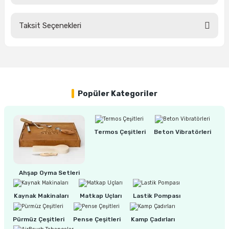
ları
rbün
Marangoz Tezgahları
Taksit Seçenekleri
Bu ürüne ilk yorumu siz yapın!
ra
e
Rende Çeşitleri
e Mat
p Ucu
a
Taşlama İçin Ahşap Oyma Aparatları
Yorum Yaz
r
ap Ucu
Torna Bıçakları
Popüler Kategoriler
ski - Kargaburun
arları
Termos Çeşitleri
Beton Vibratörleri
i
lmas Panç
estere Ucu
Ahşap Oyma Setleri
ı
Kaynak Makinaları
Matkap Uçları
Lastik Pompası
kinası
Pürmüz Çeşitleri
Pense Çeşitleri
Kamp Çadırları