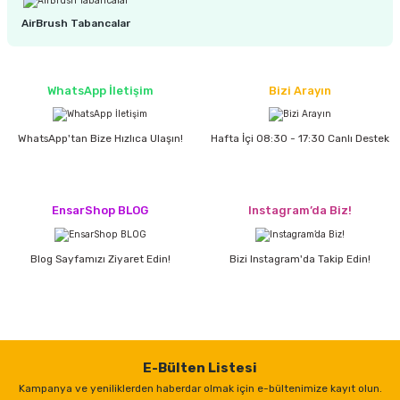
AirBrush Tabancalar
ri
inası
WhatsApp İletişim
Bizi Arayın
sı Tabanı
WhatsApp'tan Bize Hızlıca Ulaşın!
Hafta İçi 08:30 - 17:30 Canlı Destek
ancası
sı
EnsarShop BLOG
Instagram’da Biz!
Blog Sayfamızı Ziyaret Edin!
Bizi Instagram'da Takip Edin!
lı-Zemin Yıkama
i
E-Bülten Listesi
Kampanya ve yeniliklerden haberdar olmak için e-bültenimize kayıt olun.