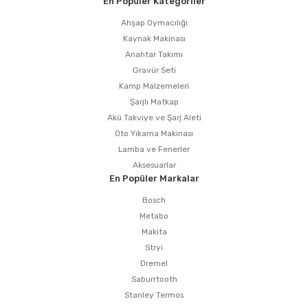
En Popüler Kategoriler
Ahşap Oymacılığı
Kaynak Makinası
Anahtar Takımı
Gravür Seti
Kamp Malzemeleri
Şarjlı Matkap
Akü Takviye ve Şarj Aleti
Oto Yıkama Makinası
Lamba ve Fenerler
Aksesuarlar
En Popüler Markalar
Bosch
Metabo
Makita
Stryi
Dremel
Saburrtooth
Stanley Termos