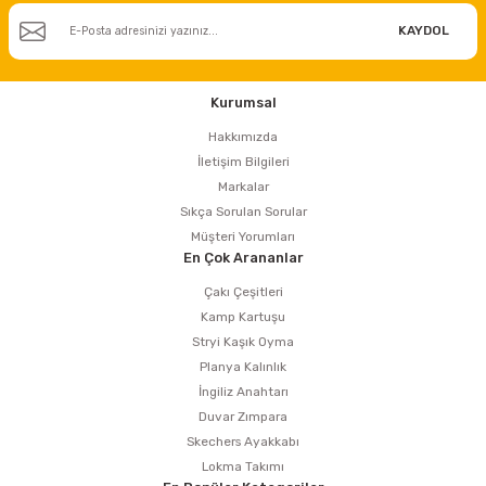
estere
KAYDOL
a
Kurumsal
nası
Hakkımızda
İletişim Bilgileri
ı
Markalar
Sıkça Sorulan Sorular
Müşteri Yorumları
En Çok Arananlar
Çakma Makinası
Çakı Çeşitleri
Kamp Kartuşu
sı
Stryi Kaşık Oyma
Planya Kalınlık
İngiliz Anahtarı
Duvar Zımpara
Skechers Ayakkabı
Lokma Takımı