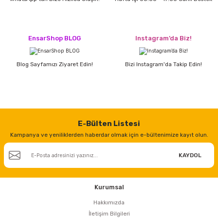
estere
a
EnsarShop BLOG
Instagram’da Biz!
nası
Blog Sayfamızı Ziyaret Edin!
Bizi Instagram'da Takip Edin!
ı
Çakma Makinası
E-Bülten Listesi
Kampanya ve yeniliklerden haberdar olmak için e-bültenimize kayıt olun.
sı
KAYDOL
Kurumsal
Hakkımızda
İletişim Bilgileri