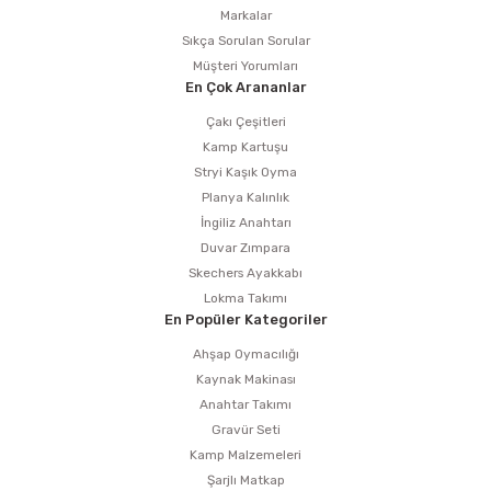
Markalar
Sıkça Sorulan Sorular
Müşteri Yorumları
En Çok Arananlar
Çakı Çeşitleri
Kamp Kartuşu
Stryi Kaşık Oyma
Planya Kalınlık
İngiliz Anahtarı
Duvar Zımpara
Skechers Ayakkabı
Lokma Takımı
En Popüler Kategoriler
Ahşap Oymacılığı
Kaynak Makinası
Anahtar Takımı
Gravür Seti
Kamp Malzemeleri
Şarjlı Matkap