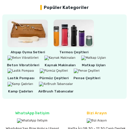
Popüler Kategoriler
ri
inası
sı Tabanı
ancası
Ahşap Oyma Setleri
Termos Çeşitleri
sı
Beton Vibratörleri
Kaynak Makinaları
Matkap Uçları
Lastik Pompası
Pürmüz Çeşitleri
Pense Çeşitleri
lı-Zemin Yıkama
Kamp Çadırları
AirBrush Tabancalar
WhatsApp İletişim
Bizi Arayın
i
WhatsApp'tan Bize Hızlıca Ulaşın!
Hafta İçi 08:30 - 17:30 Canlı Destek